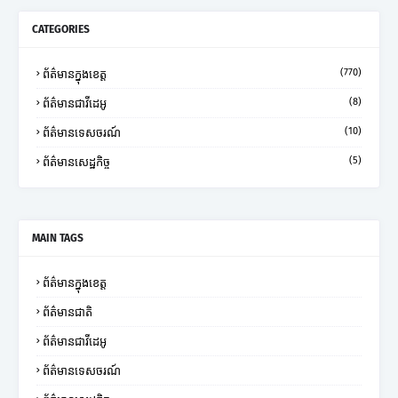
CATEGORIES
(770)
ព័ត៌មានក្នុងខេត្ត
(8)
ព័ត៌មានជាវីដេអូ
(10)
ព័ត៌មានទេសចរណ៍
(5)
ព័ត៌មានសេដ្ឋកិច្ច
MAIN TAGS
ព័ត៌មានក្នុងខេត្ត
ព័ត៌មានជាតិ
ព័ត៌មានជាវីដេអូ
ព័ត៌មានទេសចរណ៍