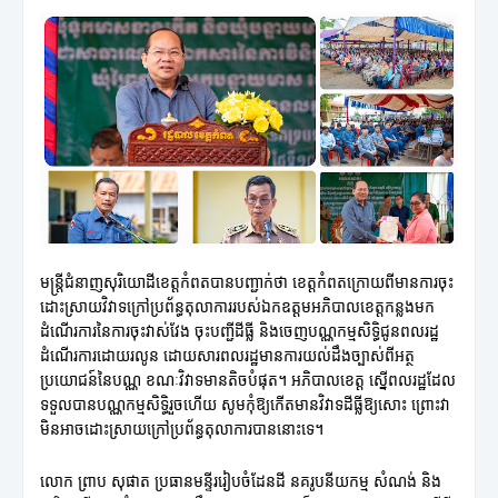
មន្ត្រីជំនាញសុរិយោដីខេត្តកំពតបានបញ្ជាក់ថា ខេត្តកំពតក្រោយពីមានការចុះ
ដោះស្រាយវិវាទក្រៅប្រព័ន្ធតុលាការរបស់ឯកឧត្តមអភិបាលខេត្តកន្លងមក
ដំណើរការនៃការចុះវាស់វែង ចុះបញ្ជីដីធ្លី និងចេញបណ្ណកម្មសិទ្ធិជូនពលរដ្ឋ
ដំណើរការដោយរលូន ដោយសារពលរដ្ឋមានការយល់ដឹងច្បាស់ពីអត្ថ
ប្រយោជន៍នៃបណ្ណ ខណៈវិវាទមានតិចបំផុត។ អភិបាលខេត្ត ស្នើពលរដ្ឋដែល
ទទួលបានបណ្ណកម្មសិទ្ធិរួចហើយ សូមកុំឱ្យកើតមានវិវាទដីធ្លីឱ្យសោះ ព្រោះវា
មិនអាចដោះស្រាយក្រៅប្រព័ន្ធតុលាការបាននោះទេ។
លោក ព្រាប សុផាត ប្រធានមន្ទីររៀបចំដែនដី នគរូបនីយកម្ម សំណង់ និង