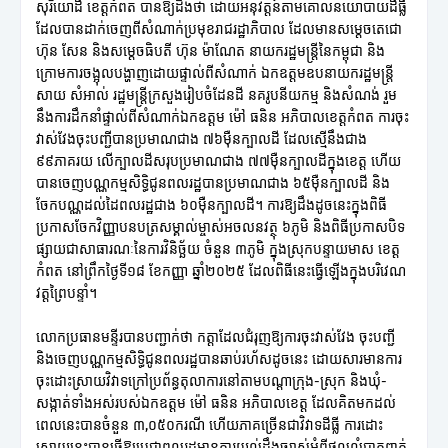
សុរិយោដី ខេត្តកំពត បានឱ្យដឹងថា ដោយអនុវត្តន៍តាមគោលនយោបាយដីធ្លី
ដែលបានដាក់ចេញពីសំណាក់ប្រមុខរាជរដ្ឋាភិបាល ដែលមានសម្តេចតេជោ
ហ៊ុន សែន និងសម្តេចធិបតី ហ៊ុន ម៉ាណែត នាយករដ្ឋមន្ត្រីនៃកម្ពុជា និង
ក្រោមការចង្អុលបង្ហាញដោយផ្ទាល់ពីសំណាក់ ឯកឧត្តមឧបនាយករដ្ឋមន្ត្រី
សាយ សំអាល់ រដ្ឋមន្ត្រីក្រសួងរៀបចំដែនដី នគរូបនីយកម្ម និងសំណង់ រួម
នឹងការដឹកនាំផ្ទាល់ពីសំណាក់ឯកឧត្តម ម៉ៅ ធនិន អភិបាលខេត្តកំពត ការចុះ
វាស់វែងចុះបញ្ជីបានប្រមាណជាង ៧៦ម៉ឺនក្បាលដី ដែលស្មើនឹងជាង
៩៩ភាគរយ លើក្បាលដីសរុបប្រមាណជាង ៧៧ម៉ឺនក្បាលដីក្នុងខេត្ត ហើយ
បានចេញបណ្ណកម្មសិទ្ធិជូនពលរដ្ឋបានប្រមាណជាង ៦៥ម៉ឺនក្បាលដី និង
ចែកបណ្ណដល់ដៃពលរដ្ឋជាង ៦០ម៉ឺនក្បាលដី។ ការឱ្យដឹងដូចនេះក្នុងពិធី
ប្រកាសចែកវិញ្ញាបនបត្រសម្គាល់ម្ចាស់អចលនវត្ថុ ៦ភូមិ និងពិធីប្រកាសបិទ
ផ្សាយជាសាធារណៈនៃការវិនិច្ឆ័យ ចំនួន ៣ភូមិ ក្នុងស្រុកបន្ទាយមាស ខេត្ត
កំពត នៅព្រឹកថ្ងៃទី១៨ ខែកញ្ញា ឆ្នាំ២០២៥ ដែលពិធីនេះធ្វើឡើងក្នុងបរិវេណ
វត្តព្រៃបន្ទាំ។
លោកប្រធានមន្ទីរបានបញ្ជាក់ថា កត្តាដែលជំរុញឱ្យការចុះវាស់វែង ចុះបញ្ជី
និងចេញបណ្ណកម្មសិទ្ធិជូនពលរដ្ឋបានឆាប់រហ័សដូចនេះ ដោយសារមានការ
ចុះដោះស្រាយវិវាទក្រៅប្រព័ន្ធតុលាការនៅតាមបណ្តាក្រុង-ស្រុក និងឃុំ-
សង្កាត់ទាំងអស់របស់ឯកឧត្តម ម៉ៅ ធនិន អភិបាលខេត្ត ដែលគិតមកដល់
ពេលនេះបានចំនួន ៣,០៥០ករណី ហើយភាគច្រើនជាវិវាទដីធ្លី ការដោះ
ស្រាយនេះបានធ្វើឱ្យប្រជាពលរដ្ឋមានការយល់ដឹងច្បាស់អំពីផលលំបាកពាក់