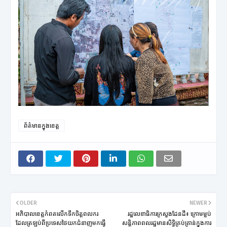
ព័ត៌មានក្នុងខេត្ត
OLDER
NEWER
អភិបាលខេត្តកំពតលើកទឹកចិត្តពលករ
រដ្ឋលេខាធិការក្រសួងដែនដី៖ ក្រោមម្លប់
ដែលត្រឡប់ពីប្រទេសថៃយកជំនាញមកធ្វើ
សន្តិភាពពលរដ្ឋមានសិទ្ធិគ្រប់គ្រាន់ក្នុងការ