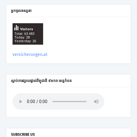
អ្នកចូលទស្សនា
Visitors
Total: 63 483
Today: 28
Yesterday: 26
versicherungen.at
ស្តាប់ការផ្សាយផ្ទាល់វិទ្យុជាតិ ៩មករា ខេត្តកំពត
SUBSCRIBE US