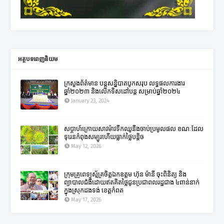
អត្ថបទពេញនិយម
ក្រសួងព័ត៌មាន បន្តសន្និបាតបូកសរុប លទ្ធផលការងារ
ឆ្នាំ២០២៣ និងលើកទិសដៅបន្ត សម្រាប់ឆ្នាំ២០២៤
January 23, 2024
សប្តាហ៍ក្រោយសាវម៉ាវទឹកឈូនឹងចាប់ប្រមូលផល ខណៈដែល
ទុរេនកំពុងសម្បូរហើយធ្លាក់ថ្លៃបន្តិច
May 12, 2026
ក្រុមគ្រូពេទ្យស្ម័គ្រចិត្តឯកឧត្តម ហ៊ុន ម៉ានី ចុះពិនិត្យ និង
ព្យាបាលជំងឺដោយឥតគិតថ្លៃជូនប្រជាពលរដ្ឋជាង ៤ពាន់នាក់
ក្នុងស្រុកដងទង់ ខេត្តកំពត
May 17, 2026