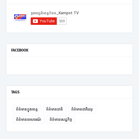
FACEBOOK
TAGS
ព័ត៌មានក្នុងខេត្ត
ព័ត៌មានជាតិ
ព័ត៌មានជាវីដេអូ
ព័ត៌មានទេសចរណ៍
ព័ត៌មានសេដ្ឋកិច្ច