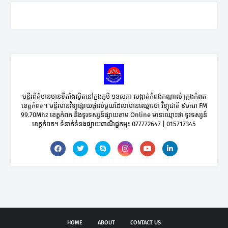
មន្ទីរព័ត៌មានមានទីតាំងស្ថិតនៅក្នុងភូមិ ១ឧសភា សង្កាត់កំពង់កណ្តាល់ ក្រុងកំពត
ខេត្តកំពត។ មន្ទីរមានវិទ្យុផ្សាយផ្ទាល់មួយដែលាមានឈ្មោះថា វិទ្យុជាតិ ៩មករា FM
99.70Mhz ខេត្តកំពត និងទូរទស្សន៍ផ្សាយតាម Online មានឈ្មោះថា ទូរទស្សន៍
ខេត្តកំពត។ ទំនាក់ទំនងផ្សាយពាណិជ្ជកម្ម៖ 077772647 | 015717345
HOME
ABOUT
CONTACT US