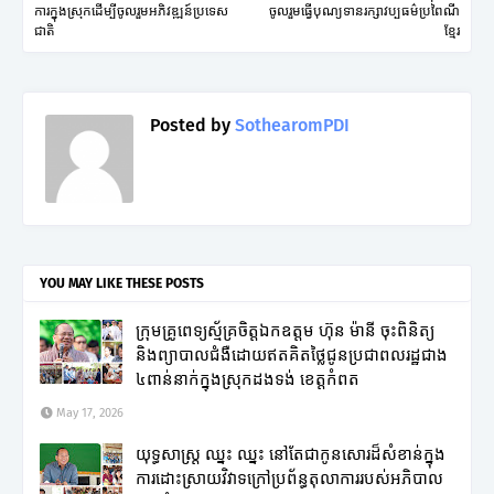
ការក្នុងស្រុកដើម្បីចូលរួមអភិវឌ្ឍន៍ប្រទេស
ចូលរួមធ្វើបុណ្យទានរក្សាវប្បធម៌ប្រពៃណី
ជាតិ
ខ្មែរ
Posted by
SothearomPDI
YOU MAY LIKE THESE POSTS
ក្រុមគ្រូពេទ្យស្ម័គ្រចិត្តឯកឧត្តម ហ៊ុន ម៉ានី ចុះពិនិត្យ
និងព្យាបាលជំងឺដោយឥតគិតថ្លៃជូនប្រជាពលរដ្ឋជាង
៤ពាន់នាក់ក្នុងស្រុកដងទង់ ខេត្តកំពត
May 17, 2026
យុទ្ធសាស្ត្រ ឈ្នះ ឈ្នះ នៅតែជាកូនសោរដ៏សំខាន់ក្នុង
ការដោះស្រាយវិវាទក្រៅប្រព័ន្ធតុលាការរបស់អភិបាល