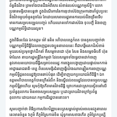
ព័ន្ធនឹងវិវាទ ព្រមទាំងបានដឹងអំពីសារៈសំខាន់របស់បណ្ណកម្មសិទ្ធិ។ លោក
ប្រធានមន្ទីរបានបន្តថា ក្នុងដំណើរការនៃការចុះវាស់វែងក្រុមការងារក៏ជួបប្រទះ
នឹងវិវាទមួយចំនួនតូចដែរ តែដោយសារពលរដ្ឋមានការយល់ដឹងច្រើនទើប
មានការសម្របសម្រួលបញ្ចប់ ហើយឈានទៅការវាស់វែង ចុះបញ្ជី និងចេញ
បណ្ណកម្មសិទ្ធិដោយរលូន។
ក្នុងពិធីនេះដែរ ឯកឧត្តម ម៉ៅ ធនិន អភិបាលខេត្តកំពត បានគូសបញ្ជាក់ថា
បណ្ណកម្មសិទ្ធិដីធ្លីដែលចេញជូនបងប្អូននាពេលនេះ គឺជាកេរ្តិ៍មរតកដ៏សំខាន់
មួយរបស់ប្រមុខថ្នាក់ដឹកនាំ គឺសម្តេចតេជោ ហ៊ុន សែន និងសម្តេចធិបតី ហ៊ុន
ម៉ាណែត នាយករដ្ឋមន្ត្រីនៃកម្ពុជា ដែលសម្តេចទាំងទ្វេរបានដាក់ចេញ
នូវគោលនយោបាយដីធ្លីសម្រាប់ពលរដ្ឋ ការចង្អុលបង្ហាញដោយផ្ទាល់មកកាន់
អាជ្ញាធររាជធានី-ខេត្ត ពិសេសមន្ទីរជំនាញធ្វើយ៉ាងណាពន្លឿនការចេញបណ្ណ
កម្មសិទ្ធិជូនពលរដ្ឋឱ្យបានឆាប់បំផុត ដើម្បីទាញយកប្រយោជន៍ពីដីធ្លី។ ឯក
ឧត្តមអភិបាលខេត្តក៏បានក្រើនរំលឹក និងស្នើដល់ពលរដ្ឋដែលបានទទួលបណ្ណ
កម្មសិទ្ធិរួចហើយ សូមកុំឱ្យកើតមានវិវាទដីធ្លី ព្រោះការដោះស្រាយស្ថិតនៅលើ
ប្រព័ន្ធតុលាការ មិនអាចសម្របសម្រួល ឬដោះស្រាយវិវាទក្រៅប្រព័ន្ធ
តុលាការ ដោយគណៈកម្មការដីរដ្ឋបាននោះទេ។
សូមបញ្ជាក់ថា ពិធីប្រកាសចែកវិញ្ញាបនបត្រសម្គាល់ម្ចាស់អចលនវត្ថុនាពេល
នេះមានចំនួន ៦ភូមិ គឺភូមិស្រែកាន់ចិន ឃុំទូកមាសខាងកើត ភូមិព្រែកឫស្សី