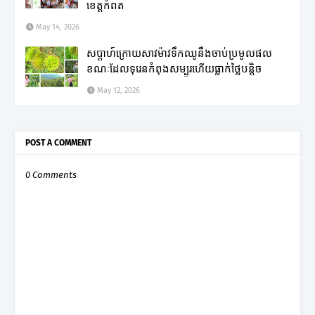
ខេត្តកំពត
May 14, 2026
សប្តាហ៍ក្រោយសាវម៉ាវទឹកឈូនឹងចាប់ប្រមូលផល
ខណៈដែលទុរេនកំពុងសម្បូរហើយធ្លាក់ថ្លៃបន្តិច
May 12, 2026
POST A COMMENT
0 Comments