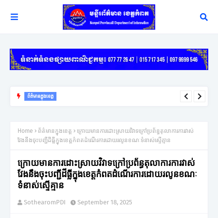
ព័ត៌មានក្នុងខេត្ត
ពលរដ្ឋរងគ្រោះដោយខ្យល់កន្ត្រាក់ចំនួន ១០៩គ្រួសារនៅខេត្តកំពតទទួល
អំណោយពីកាកបាទក្រហមកម្ពុជា
Home
ព័ត៌មានក្នុងខេត្ត
ក្រោយមានការដោះស្រាយវិវាទក្រៅប្រព័ន្ធតុលាការការវាស់
វែងនឹងចុះបញ្ជីដីធ្លីក្នុងខេត្តកំពតដំណើរការដោយរលូនខណៈទំនាស់ស្ទើគ្មាន
ក្រោយមានការដោះស្រាយវិវាទក្រៅប្រព័ន្ធតុលាការការវាស់
វែងនឹងចុះបញ្ជីដីធ្លីក្នុងខេត្តកំពតដំណើរការដោយរលូនខណៈ
ទំនាស់ស្ទើគ្មាន
SothearomPDI
September 18, 2025