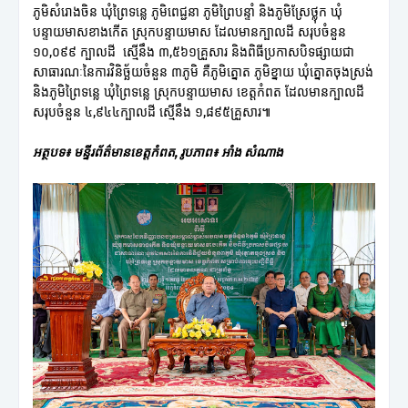
ភូមិសំរោងចិន ឃុំព្រៃទន្លេ ភូមិពេជ្ជនា ភូមិព្រៃបន្ទាំ និងភូមិស្រែថ្លុក ឃុំ
បន្ទាយមាសខាងកើត ស្រុកបន្ទាយមាស ដែលមានក្បាលដី សរុបចំនួន
១០,០៩៩ ក្បាលដី ស្មើនឹង ៣,៥៦១គ្រួសារ និងពិធីប្រកាសបិទផ្សាយជា
សាធារណៈនៃការវិនិច្ឆ័យចំនួន ៣ភូមិ គឺភូមិត្នោត ភូមិខ្នាយ ឃុំត្នោតចុងស្រង់
និងភូមិព្រៃទន្លេ ឃុំព្រៃទន្លេ ស្រុកបន្ទាយមាស ខេត្តកំពត ដែលមានក្បាលដី
សរុបចំនួន ៤,៩៤៤ក្បាលដី ស្មើនឹង ១,៨៩៥គ្រួសារ៕
អត្ថបទ៖ មន្ទីរព័ត៌មានខេត្តកំពត, រូបភាព៖ អាំង សំណាង