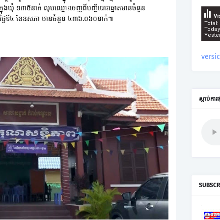
ក្នុងឃុំ ១៣៥នាក់ លុបឈ្មោះចេញពីបញ្ជីបោះឆ្នោតមានចំនួន
Vi
រឹមថ្ងៃទី៤ ខែឧសភា មានចំនួន ៤៣៦.០៦០នាក់៕
Total:
Today
Yeste
versi
ស្តាប់ការ
SUBSCR