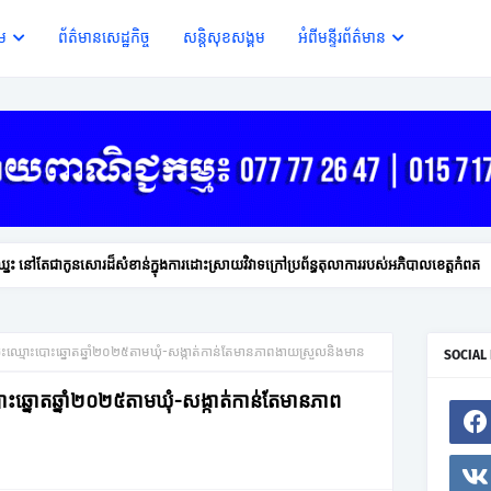
ើម
ព័ត៌មានសេដ្ឋកិច្ច
សន្តិសុខសង្គម
អំពីមន្ទីរព័ត៌មាន
ះ ឈ្នះ នៅតែជាកូនសោរដ៏សំខាន់ក្នុងការដោះស្រាយវិវាទក្រៅប្រព័ន្ធតុលាការរបស់អភិបាលខេត្តកំពត
ារចុះឈ្មោះបោះឆ្នោតឆ្នាំ២០២៥តាមឃុំ-សង្កាត់កាន់តែមានភាពងាយស្រួលនិងមាន
SOCIAL
ះបោះឆ្នោតឆ្នាំ២០២៥តាមឃុំ-សង្កាត់កាន់តែមានភាព