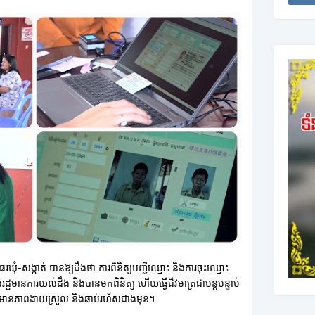
ធរឃុំ-សង្កាត់ បានឱ្យដឹងថា ការពិនិត្យបញ្ជីឈ្មោះ និងការចុះឈ្មោះ
ដ្ឋមានការយល់ដឹង និងបានមកពិនិត្យ ហើយធ្វើជីវមាត្រជាបន្តបន្ទាប់
្មីមានភាពងាយស្រួល និងឆាប់រហ័សជាងមុន។