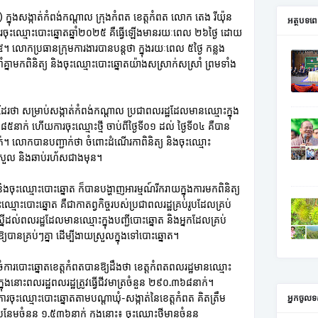
 ក្នុងសង្កាត់កំពង់កណ្តាល ក្រុងកំពត ខេត្តកំពត លោក តេង រីយ៉ុន
អត្ថបទ
ងការចុះឈ្មោះបោះឆ្នោតឆ្នាំ២០២៥ គឺធ្វើឡើងមានរយៈពេល ២៦ថ្ងៃ ដោយ
៥។ លោកប្រធានក្រុមការងារបានបន្តថា ក្នុងរយៈពេល ៥ថ្ងៃ កន្លង
្នាមកពិនិត្យ និងចុះឈ្មោះបោះឆ្នោតយ៉ាងសស្រាក់សស្រាំ ព្រមទាំង
ងដែរថា សម្រាប់សង្កាត់កំពង់កណ្តាល ប្រជាពលរដ្ឋដែលមានឈ្មោះក្នុង
នាក់ ហើយការចុះឈ្មោះថ្មី ចាប់ពីថ្ងៃទី០១ ដល់ ថ្ងៃទី០៤ គឺបាន
ក់។ លោកបានបញ្ជាក់ថា ចំពោះដំណើរកាពិនិត្យ និងចុះឈ្មោះ
្រួល និងឆាប់រហ័សជាងមុន។
ងចុះឈ្មោះបោះឆ្នោត ក៏បានបង្ហាញអារម្មណ៍រីករាយក្នុងការមកពិនិត្យ
ឈ្មោះបោះឆ្នោត គឺជាកាតព្វកិច្ចរបស់ប្រជាពលរដ្ឋគ្រប់រូបដែលគ្រប់
នើដល់ពលរដ្ឋដែលមានឈ្មោះក្នុងបញ្ជីបោះឆ្នោត និងអ្នកដែលគ្រប់
ឱ្យបានគ្រប់ៗគ្នា ដើម្បីងាយស្រួលក្នុងទៅបោះឆ្នោត។
ារបោះឆ្នោតខេត្តកំពតបានឱ្យដឹងថា ខេត្តកំពតពលរដ្ឋមានឈ្មោះ
្នុងនោះពលរដ្ឋពលរដ្ឋត្រូវធ្វើជីវមាត្រចំនួន ២៩០.៣៦៨នាក់។
ះឈ្មោះបោះឆ្នោតតាមបណ្តាឃុំ-សង្កាត់នៃខេត្តកំពត គិតត្រឹម
អ្នកចូលទ
្ថែមចំនួន ១.៥៣៦នាក់ ក្នុងនោះ៖ ចុះឈ្មោះថ្មីមានចំនួន