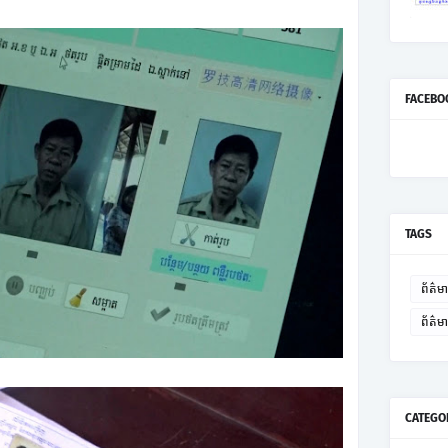
FACEBO
TAGS
ព័ត៌មា
ព័ត៌
CATEGO