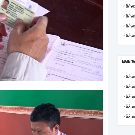
ព័ត៌មាន
ព័ត៌មា
ព័ត៌
ព័ត៌មា
MAIN T
ព័ត៌មាន
ព័ត៌មា
ព័ត៌មា
ព័ត៌
ព័ត៌មា