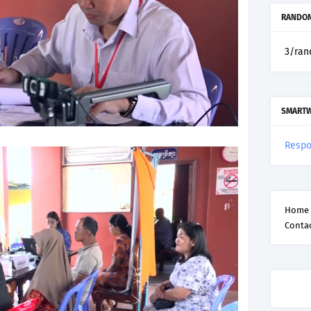
RANDOM
3/ran
SMART
Respo
Home
Conta