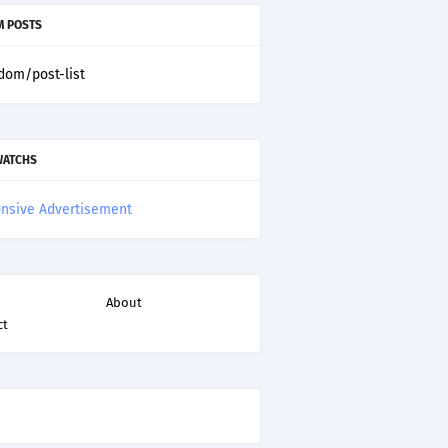
 POSTS
dom/post-list
WATCHS
nsive Advertisement
About
ct