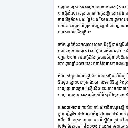
អនុប្រធានក្រុមការងារចុះឈ្មោះបោះឆ្នោត (ក.ច.ប)
បានឱ្យដឹងថា សម្រាប់ការពិនិត្យបញ្ជីឈ្មោះ និ
ចាប់ពីថ្ងៃទី០១ ដល់ ថ្ងៃទី២៦ ខែឧសភា ឆ្នាំ២០២
មកនេះ សង្កេតឃើញថាបងប្អូនប្រជាពលរដ្ឋបាននាំគ
មានការយល់ដឹងច្រើន។
ចៅសង្កាត់កំពង់កណ្តាល លោក ទី វុទ្ធី បានឱ្យដឹ
បញ្ជីឈ្នោះបោះឆ្នោត (គជប) មានចំនួនសរុប ៤.៨៨៥
ចំនួន ២០នាក់ និងធ្វើជីវមាត្របានចំនួន ១៦៥នា
បោះឆ្នោតឆ្នាំ២០២៥នេះ គឺកាន់តែមានភាពងាយស
ចំណែកឯប្រជាពលរដ្ឋដែលបានមកធ្វើការពិនិត្យ និ
និងចុះឈ្មោះបោះឆ្នោតដែរថា ការមកពិនិត្យ និងចុះ
អាយុត្រូវបោះឆ្នោត។ ទន្ទឹមនឹងនោះ លោកក៏បានស្
អាយុបោះឆ្នោត គួររូសរាន់មកពិនិត្យ និងចុះឈ្មោះ
យោងតាមរបាយការណ៍របស់លេខាធិការដ្ឋានរៀបចំក
ក្នុងបញ្ជីឆ្នាំ២០២៤ សរុបចំនួន ៤៣៥.០២៦នាក់ ក
ហើយបើយោងតាមរបាយការណ៍ស្តីពីលទ្ធផល នៃការចុ
ថ្ងៃទី៤ ខែឧសភា ឆ្នាំ២០២៥ ពលរដ្ឋមកចុះឈ្មោះបន