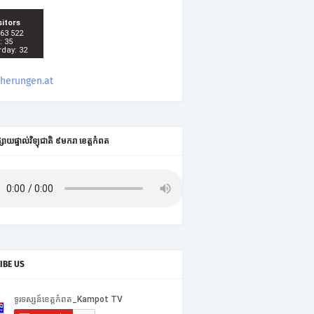
sitors
 63 522
: 35
rday: 32
cherungen.at
ផ្សាយផ្ទាល់វិទ្យុជាតិ ៩មករា ខេត្តកំពត
IBE US