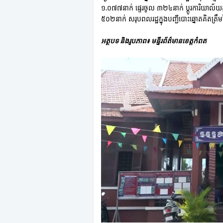
១.០៧៧នាក់ ផ្ទេរចូល ៣២៤នាក់ ប្តូរការិយាល័យ
៥០២នាក់ សរុបពលរដ្ឋក្នុងបញ្ជីបោះឆ្នោតគិតត្
អត្ថបទ និងរូបភាព៖ មន្ទីរព័ត៌មានខេត្តកំពត