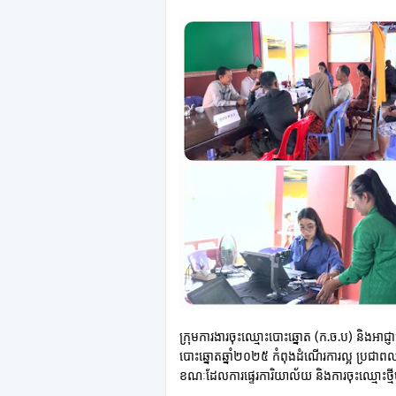
ក្រុមការងារចុះឈ្មោះបោះឆ្នោត (ក.ច.ប) និងអាជ្ញា
បោះឆ្នោតឆ្នាំ២០២៥ កំពុងដំណើរការល្អ ប្រជាពលរ
ខណៈដែលការផ្ទេរការិយាល័យ និងការចុះឈ្មោះថ