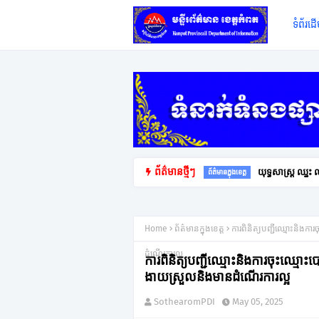
ទំព័រដ
ព័ត៌មានថ្មីៗ
យុទ្ធសាស្ត្រ ឈ្ន
ព័ត៌មានក្នុងខេត្ត
Home
ព័ត៌មានក្នុងខេត្ត
ការពិនិត្យបញ្ជីឈ្មោះនិងក
ដំណើរការល្អ
ការពិនិត្យបញ្ជីឈ្មោះនិងការចុះឈ្មោ
ងាយស្រួលនិងមានដំណើរការល្អ
SothearomPDI
May 05, 2025