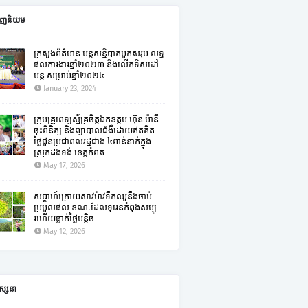
ពេញនិយម
ក្រសួងព័ត៌មាន បន្តសន្និបាតបូកសរុប លទ្ធ
ផលការងារឆ្នាំ២០២៣ និងលើកទិសដៅ
បន្ត សម្រាប់ឆ្នាំ២០២៤
January 23, 2024
ក្រុមគ្រូពេទ្យស្ម័គ្រចិត្តឯកឧត្តម ហ៊ុន ម៉ានី
ចុះពិនិត្យ និងព្យាបាលជំងឺដោយឥតគិត
ថ្លៃជូនប្រជាពលរដ្ឋជាង ៤ពាន់នាក់ក្នុង
ស្រុកដងទង់ ខេត្តកំពត
May 17, 2026
សប្តាហ៍ក្រោយសាវម៉ាវទឹកឈូនឹងចាប់
ប្រមូលផល ខណៈដែលទុរេនកំពុងសម្បូ
រហើយធ្លាក់ថ្លៃបន្តិច
May 12, 2026
ស្សនា