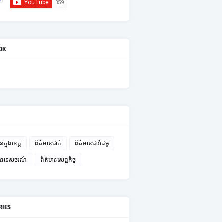
OK
នក្នុងខេត្ត
ព័ត៌មានជាតិ
ព័ត៌មានជាវីដេអូ
មានទេសចរណ៍
ព័ត៌មានសេដ្ឋកិច្ច
RIES