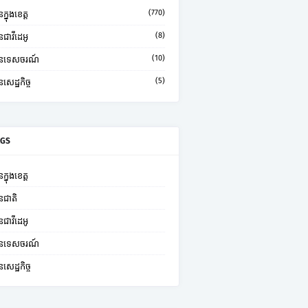
(770)
ក្នុងខេត្ត
(8)
នជាវីដេអូ
(10)
មានទេសចរណ៍
(5)
នសេដ្ឋកិច្ច
AGS
ក្នុងខេត្ត
នជាតិ
នជាវីដេអូ
មានទេសចរណ៍
នសេដ្ឋកិច្ច