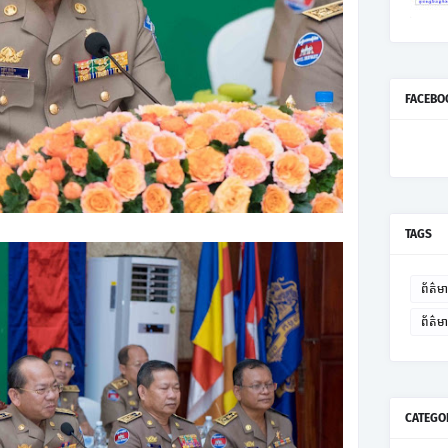
FACEBO
TAGS
ព័ត៌មា
ព័ត៌
CATEGO