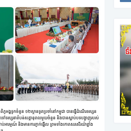
ភូអង្គទូកចំនួន ១២ស្ថានទូតប្រចាំនៅកម្ពុជា បានធ្វើដំណើរទស្សន
ចុះទៅទស្សនាតំបន់សត្តានុពលមួយចំនួន និងបានស្តាប់បទបង្ហាញរបស់
់អារម្មណ៍ និងមានការភ្ញាក់ផ្អើល ព្រមទាំងកោតសរសើរយ៉ាខ្លាំង
ត។