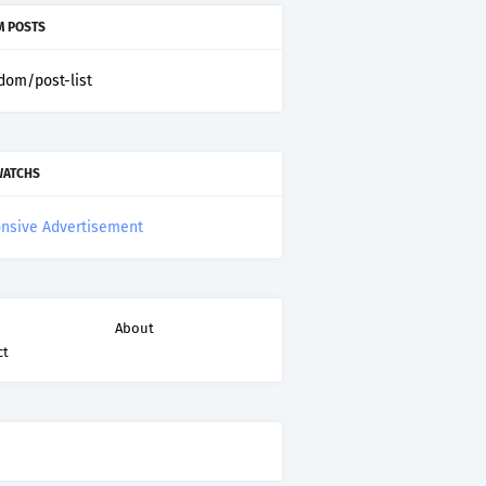
 POSTS
dom/post-list
WATCHS
nsive Advertisement
About
ct