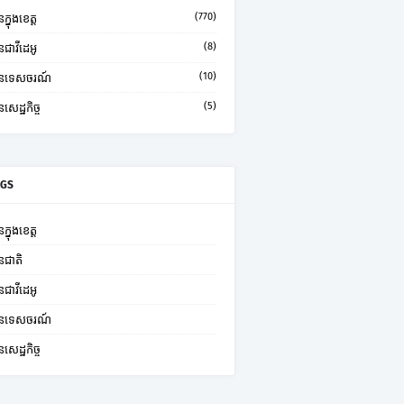
(770)
ក្នុងខេត្ត
(8)
នជាវីដេអូ
(10)
មានទេសចរណ៍
(5)
នសេដ្ឋកិច្ច
AGS
ក្នុងខេត្ត
នជាតិ
នជាវីដេអូ
មានទេសចរណ៍
នសេដ្ឋកិច្ច