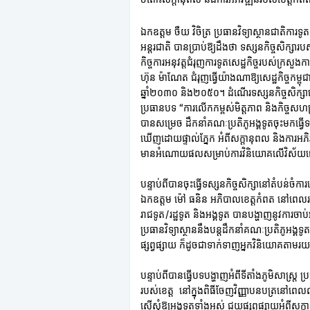
ឯកឧត្តម ចឺយ វិចិត្រ ប្រធានវិទ្យាស្ថានជាតិការ
អន្តរជាតិ បានប្រាប់ឱ្យដឹងថា ទស្សនកិច្ចសិក្ស
កិច្ចការអនុវត្តជំរុញការទូតសេដ្ឋកិច្ចរបស់ក្រសួ
ហ៊ុន ម៉ាណែត ជំរុញធ្វើយ៉ាងណាឱ្យសេដ្ឋកិច្ច
ឆ្នាំ២០៣០ និង២០៥០។ ដំណើរទស្សនកិច្ចសិក្សានេះ
ប្រធានបទ “ការលើកកម្ពស់មិត្តភាព និងកិច្ចសហប្រ
បានសម្រេច ដឹកនាំគណៈប្រតិភូអង្គទូតចុះមកធ្វើទ
ឃើញដោយផ្ទាល់ភ្នែក អំពីសក្តានុពល និងការអភិវ
មានអំណោយផលសម្រាប់ការវិនិយោគលើវិស័យផ្
បន្ទាប់ពីបានចុះធ្វើទស្សនកិច្ចសិក្សានៅតំបន់ចំក
ឯកឧត្តម ម៉ៅ ធនិន អភិបាលខេត្តកំពត នៅពេល
រាជទូត/រដ្ឋទូត និងអង្គទូត បានបង្ហាញនូវការច
ប្រធានវិទ្យាស្ថាននឹងបន្តដឹកនាំគណៈប្រតិភូអង្គ
ផ្សព្វផ្សាយ ក៏ដូចជាទាក់ទាញអ្នកវិនិយោគតាមរ
បន្ទាប់ពីបានធ្វើបទបង្ហាញអំពីទីតាំងភូមិសាស្ត្រ
របស់ខេត្ត នៅក្នុងពិធីចែញវិញ្ញាបនបត្រនៅពេលល
ស្នើសុំឱ្យអង្គទូតទាំងអស់ ជួយផ្សព្វផ្សាយអំពី