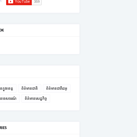
OK
នក្នុងខេត្ត
ព័ត៌មានជាតិ
ព័ត៌មានជាវីដេអូ
មានទេសចរណ៍
ព័ត៌មានសេដ្ឋកិច្ច
RIES