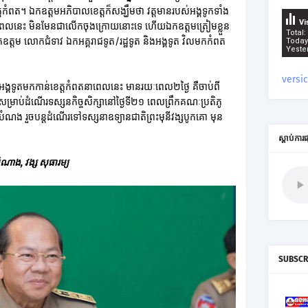
តកំពត។ ឯកឧត្តមអភិបាលខេត្តក៏សង្ឃឹមថា វត្តមានរបស់អង្គទូកទាំង
Vi
តនាពេលនេះ មិនមែនជាលើកចុងក្រោយនោះទេ ហើយឯកឧត្តមត្រៀមខ្លួន
Total:
 ឯកឧត្តម លោកជំទាវ ឯកអគ្គរាជទូត/រដ្ឋទូត និងអង្គទូត វិលមកកំពត
Today
Yeste
versi
ូអង្គទូតមកកាន់ខេត្តកំពតនាពេលនេះ មានរយៈពេល២ថ្ងៃ គឺចាប់ពី
សម្រាប់ដំណើរទស្សនកិច្ចសិក្សានៅថ្ងៃទី២១ ពេលព្រឹកគណៈប្រតិភូ
ំណង រួចបន្តដំណើរទៅទស្សនាឧទ្យានជាតិព្រះមុនីវង្សបូកគោ មុន
ស្តាប់ការ
ំណាង, វង្ស សុធារម្យ
SUBSCR