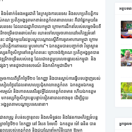
អត្ថបទ
ទូត និងទំនាក់ទំនងអន្តរជាតិ នៃក្រសួងការបរទេស និងសហប្រតិបត្តិការ
ារបស់គណៈប្រតិភូអង្គទូតមកខាន់ខេត្តកំពតនាពេលនេះ គឺជាផ្នែកមួយនៃ
ងការបរទេស ដែលរាជរដ្ឋាភិបាលកម្ពុជា ក្រោមការដឹកនាំរបស់សម្តេចធិបតី
កម្ពុជារីកចម្រើនបានឆាប់រហ័ស ឈានទៅសម្រេចគោលដៅអភិវឌ្ឍន៍នៅ
 ជាផ្នែកមួយនៃវគ្គបណ្តុះបណ្តាលស្តីពីការទូតអាហារកម្ពុជា ក្រោម
តិបត្តិការតាមរយៈម្ហូបអាហារ”។ ឯកឧត្តមបានបញ្ជាក់ថា វិទ្យាស្ថាន
ស្សនកិច្ចសិក្សានៅខេត្តកំពតនេះ ព្រោះចង់ឱ្យគណៈប្រតិភូអង្គទូតបាន
ឌ្ឍរីកចម្រើនរបស់ខេត្ត ដែលជាខេត្តមួយលេចធ្លោរបស់កម្ពុជា និង
សេងៗ មានដូចជាទេសចរណ៍ និងកសិកម្មជាដើម។
ារម្រេចកាលពីព្រឹកថ្ងៃទី២០ ខែកញ្ញា និងបានស្តាប់ការធ្វើបទបង្ហាញរបស់
រសៀលថ្ងៃដដែលនាសាលប្រជុំសាលាខេត្តកំពត ឯកឧត្តមឯកអគ្គ
ាប់អារម្មណ៍ និងកោតសរសើរនូវអ្វីដែលខេត្តកំពតមាន ហើយឯកឧត្តម
ទូត មកទស្សកិច្ចសិក្សាបន្តបន្ទាប់ទៀតនាពេលខាងមុខ ដើម្បីជួយ
យៈអង្គទូតតាមបណ្តាប្រទេសនានា។
 ប្រជាសាស្ត្រ តំបន់សក្តានុពល និងសមិទ្ធផល និងផែនការអភិវឌ្ឍន៍បន្ត
្ងាចថ្ងៃទី២០ ខែកញ្ញា នៅ រីសត អែមប៊ើ ឯកឧត្តម ម៉ៅ ធនិន បាន
អ្នកចូលទ
សក្តានុពលរបស់ខេត្តកំពត និងជួយណែនាំអ្នកវិនិយោគ ឱ្យមក