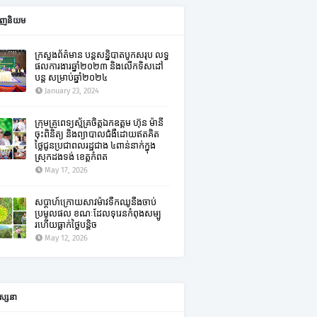
ពេញនិយម
ក្រសួងព័ត៌មាន បន្តសន្និបាតបូកសរុប លទ្ធ
ផលការងារឆ្នាំ២០២៣ និងលើកទិសដៅ
បន្ត សម្រាប់ឆ្នាំ២០២៤
January 23, 2024
ក្រុមគ្រូពេទ្យស្ម័គ្រចិត្តឯកឧត្តម ហ៊ុន ម៉ានី
ចុះពិនិត្យ និងព្យាបាលជំងឺដោយឥតគិត
ថ្លៃជូនប្រជាពលរដ្ឋជាង ៤ពាន់នាក់ក្នុង
ស្រុកដងទង់ ខេត្តកំពត
May 17, 2026
សប្តាហ៍ក្រោយសាវម៉ាវទឹកឈូនឹងចាប់
ប្រមូលផល ខណៈដែលទុរេនកំពុងសម្បូ
រហើយធ្លាក់ថ្លៃបន្តិច
May 12, 2026
ស្សនា