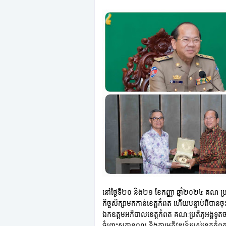
នៅថ្ងៃទី២០ និង២១ ខែកញ្ញា ឆ្នាំ២០២៤ គណៈប្រតិ
កិច្ចសិក្សាមកកាន់ខេត្តកំពត ហើយបន្ទាប់ពីបាន
ឯកឧត្តមអភិបាលខេត្តកំពត គណៈប្រតិភូអង្គទូតចាប
ចំពោះសក្តានុពល និងការអភិវឌ្ឍន៍របស់ខេត្តកំព