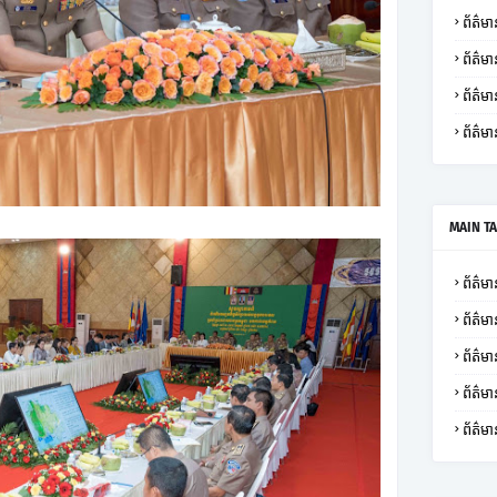
ព័ត៌មាន
ព័ត៌មា
ព័ត៌
ព័ត៌មា
MAIN T
ព័ត៌មាន
ព័ត៌មា
ព័ត៌មា
ព័ត៌
ព័ត៌មា