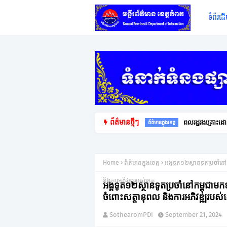
ទំព័រដ
ព័ត៌មានថ្មីៗ
ពលរដ្ឋរងគ្រោះដោ
ព័ត៌មានក្នុងខេត្ត
Home
ព័ត៌មានក្នុងខេត្ត
អង្គទូត១២ស្ថានទូតប្រចាំនៅ
និងការអភិវឌ្ឍរបស់ខេត្ត
អង្គទូត១២ស្ថានទូតប្រចាំនៅកម្ពុជាមកទ
ចំពោះសត្តានុពល និងការអភិវឌ្ឍរបស់ខេ
SothearomPDI
September 21, 2024