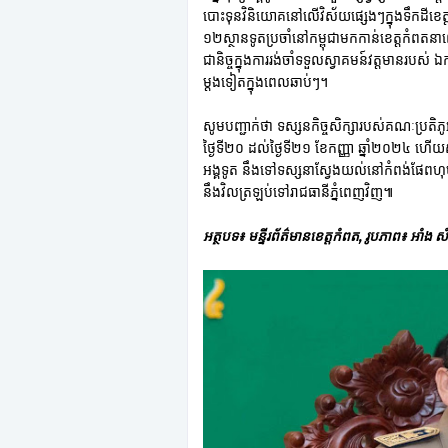
បោះទុនវិនិយោគនៅលើវិស័យផ្សេងៗក្នុងទឹកដីខេត្
១២ស្ថានទូតប្រចាំនៅកម្ពុជាមកកាន់ខេត្តកំព
ជានិច្ចក្នុងការរង់ចាំទទួលស្វាគមន៍វត្តមានរបស់
ម្តងទៀតក្នុងពេលឆាប់ៗ។
សូមបញ្ជាក់ថា ទស្សនកិច្ចសិក្សារបស់គណៈប្រតិភ
ថ្ងៃទី២០ ដល់ថ្ងៃទី២១ ខែកញ្ញា ឆ្នាំ២០២៤ ហើយ
អង្គទូត នឹងទៅទស្សនាស្វែងយល់នៅកំពង់ផែពហុប
នឹងវិលត្រឡប់ទៅរាជធានីភ្នំពេញវិញ៕
អត្ថបទ៖ មន្ទីរព័ត៌មានខេត្តកំពត, រូបភាព៖ អាំង ស