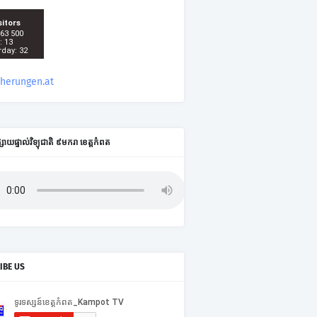
sitors
 63 500
: 13
rday: 32
cherungen.at
ផ្សាយផ្ទាល់វិទ្យុជាតិ ៩មករា ខេត្តកំពត
IBE US