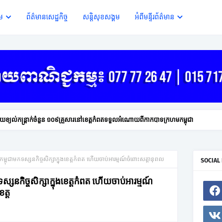
ើម
ព័ត៌មានសេដ្ឋកិច្ច
សន្តិសុខសង្គម
អំពីមន្ទីរព័ត៌មាន
យខ្យល់កន្ត្រាក់ចំនួន ១០៩គ្រួសារនៅខេត្តកំពតទទួលអំណោយពីកាកបាទក្រហមកម្ពុជា
កម្ពុជាមកទស្សនកិច្ចសិក្សាក្នុងខេត្តកំពត ហើយចាប់អារម្មណ៍ចំពោះសត្តានុពល
SOCIAL
ស្សនកិច្ចសិក្សាក្នុងខេត្តកំពត ហើយចាប់អារម្មណ៍
ត្ត