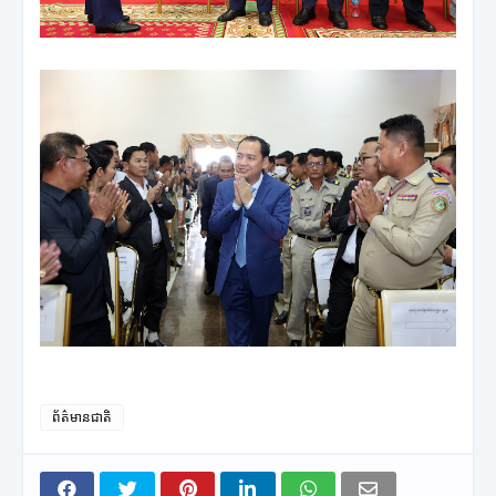
ព័ត៌មានជាតិ