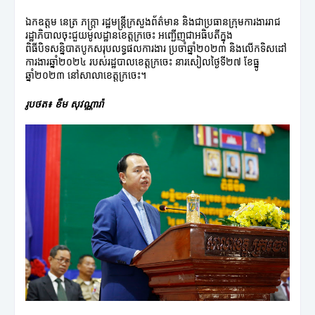
ឯកឧត្តម នេត្រ ភក្ត្រា រដ្ឋមន្រ្តីក្រសួងព័ត៌មាន និងជាប្រធានក្រុមការងាររាជ
រដ្ឋាភិបាលចុះជួយមូលដ្ឋានខេត្តក្រចេះ អញ្ជើញជាអធិបតីក្នុង
ពិធីបិទសន្និបាតបូកសរុបលទ្ធផលការងារ ប្រចាំឆ្នាំ២០២៣ និងលើកទិសដៅ
ការងារឆ្នាំ២០២៤ របស់រដ្ឋបាលខេត្តក្រចេះ នារសៀលថ្ងៃទី២៧ ខែធ្នូ
ឆ្នាំ២០២៣ នៅសាលាខេត្តក្រចេះ។
រូបថត៖ ខឹម សុវណ្ណារ៉ា