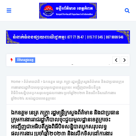
ព័ត៌មានក្នុងខេត្ត
យុទ្ធសាស្ត្រ ឈ្នះ ឈ្នះ នៅតែជាកូនសោរដ៏សំខាន់ក្នុងការដោះស្រាយវិវាទក្រៅ
ប្រព័ន្ធតុលាការរបស់អភិបាលខេត្តកំពត
Home
ព័ត៌មានជាតិ
ឯកឧត្តម នេត្រ ភក្ត្រា រដ្ឋមន្រ្តីក្រសួងព័ត៌មាន និងជាប្រធានក្រុម
ការងាររាជរដ្ឋាភិបាលចុះជួយមូលដ្ឋានខេត្តក្រចេះ អញ្ជើញជាអធិបតីក្នុង
ពិធីបិទសន្និបាតបូកសរុបលទ្ធផលការងារ ប្រចាំឆ្នាំ២០២៣ និងលើកទិសដៅការងារ
ឆ្នាំ២០២៤ របស់រដ្ឋបាលខេត្តក្រចេះ
ឯកឧត្តម នេត្រ ភក្ត្រា រដ្ឋមន្រ្តីក្រសួងព័ត៌មាន និងជាប្រធាន
ក្រុមការងាររាជរដ្ឋាភិបាលចុះជួយមូលដ្ឋានខេត្តក្រចេះ
អញ្ជើញជាអធិបតីក្នុងពិធីបិទសន្និបាតបូកសរុបលទ្ធ
ផលការងារ ប្រចាំឆ្នាំ២០២៣ និងលើកទិសដៅការងារ