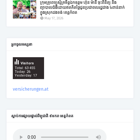
ក្រុមគ្រូពេទ្យស្ម័គ្រចិត្តឯកឧត្តម ហ៊ុន ម៉ានី ចុះពិនិត្យ និង
ព្យាបាលជំងឺដោយឥតគិតថ្លៃជូនប្រជាពលរដ្ឋជាង ៤ពាន់នាក់
ក្នុងស្រុកដងទង់ ខេត្តកំពត
May 17, 2026
អ្នកចូលទស្សនា
Visitors
Total: 63 455
Today: 26
Yesterday: 17
versicherungen.at
ស្តាប់ការផ្សាយផ្ទាល់វិទ្យុជាតិ ៩មករា ខេត្តកំពត