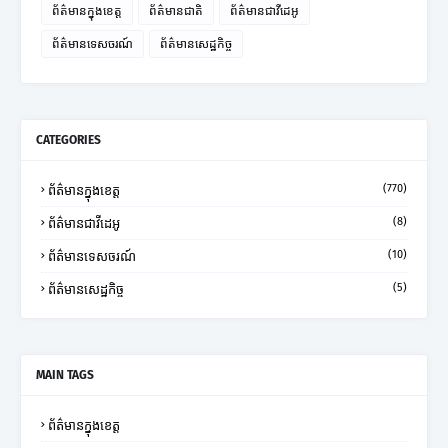
ព័ត៌មានក្នុងខេត្ត
ព័ត៌មានជាតិ
ព័ត៌មានជាវីដេអូ
ព័ត៌មានទេសចរណ៍
ព័ត៌មានសេដ្ឋកិច្ច
CATEGORIES
(770)
ព័ត៌មានក្នុងខេត្ត
(8)
ព័ត៌មានជាវីដេអូ
(10)
ព័ត៌មានទេសចរណ៍
(5)
ព័ត៌មានសេដ្ឋកិច្ច
MAIN TAGS
ព័ត៌មានក្នុងខេត្ត