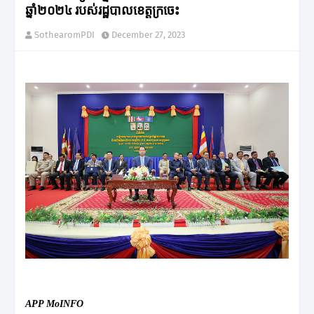
ឆ្នាំ២០២៤ របស់រដ្ឋបាលខេត្តក្រចេះ
SothearomPDI
December 27, 2023
APP MoINFO