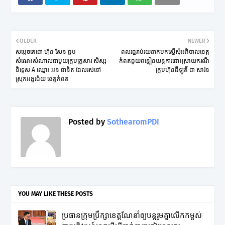
OLDER
NEWER
សម្ដេចតេជោ ហ៊ុន សែន ជួប
ពលរដ្ឋរាប់រយនាក់មកស្នើសុំអភិបាលខេត្ត
សំណេះសំណាលជាមួយក្រុមគ្រួសារ សិស្ស
កំពតជួយពន្លឿនយន្តការដោះស្រាយករណី
និទ្ទេស A ឈ្មោះ អន ផានិត ដែលរស់នៅ
ក្រុមហ៊ុនដីឡូតិ៍ ជា សារ៉ន
ស្រុកអង្គរជ័យ ខេត្តកំពត
Posted by
SothearomPDI
YOU MAY LIKE THESE POSTS
ប្រធានក្រុមប្រឹក្សាខេត្តណែនាំឲ្យបន្តរួមគ្នាលើកកម្ពស់