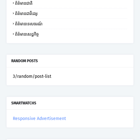
ព័ត៌មានជាតិ
ព័ត៌មានជាវីដេអូ
ព័ត៌មានទេសចរណ៍
ព័ត៌មានសេដ្ឋកិច្ច
RANDOM POSTS
3/random/post-list
SMARTWATCHS
Responsive Advertisement