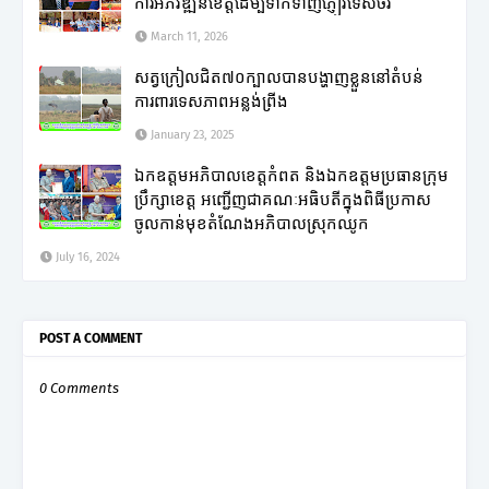
ការអភិវឌ្ឍន៍ខេត្តដើម្បីទាក់ទាញភ្ញៀវទេសចរ
March 11, 2026
សត្វក្រៀលជិត៧០ក្បាលបានបង្ហាញខ្លួននៅតំបន់
ការពារទេសភាពអន្លង់ព្រីង
January 23, 2025
ឯកឧត្តមអភិបាលខេត្តកំពត និងឯកឧត្តមប្រធានក្រុម
ប្រឹក្សាខេត្ត អញ្ជើញជាគណៈអធិបតីក្នុងពិធីប្រកាស
ចូលកាន់មុខតំណែងអភិបាលស្រុកឈូក
July 16, 2024
POST A COMMENT
0 Comments