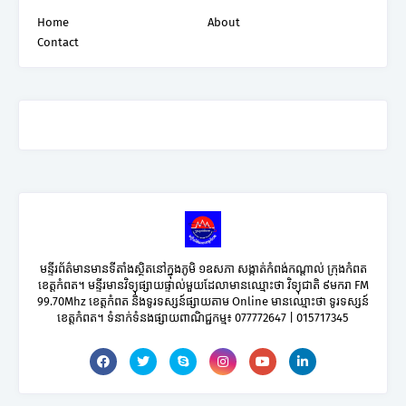
Home
About
Contact
មន្ទីរព័ត៌មានមានទីតាំងស្ថិតនៅក្នុងភូមិ ១ឧសភា សង្កាត់កំពង់កណ្តាល់ ក្រុងកំពត
ខេត្តកំពត។ មន្ទីរមានវិទ្យុផ្សាយផ្ទាល់មួយដែលាមានឈ្មោះថា វិទ្យុជាតិ ៩មករា FM
99.70Mhz ខេត្តកំពត និងទូរទស្សន៍ផ្សាយតាម Online មានឈ្មោះថា ទូរទស្សន៍
ខេត្តកំពត។ ទំនាក់ទំនងផ្សាយពាណិជ្ជកម្ម៖ 077772647 | 015717345