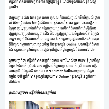
មន្ទីរព័ត៌មានទៅតាមតួនាទីភារៈកិច្ចរៀងៗខ្លួន ហើយទទួលបានលទ្ធផលល្អ
ប្រសើ។
ជាមួយគ្នានេះដែរ ឯកឧត្តម សោម កុសស ក៏បានជំរុញលើកទឹកចិត្តដល់ ថ្នាក់
នាំ និងមន្ត្រីរាជការ នៃមន្ទីរព័ត៌មានខេត្តកំពតទាំងអស់ ត្រូវមានសាមគ្គីភាព
ផ្ទៃក្នុង ប្រយុទ្ធប្រឆាំងព័ត៌មានក្លែងក្លាយ ត្រូវផលិតព័ត៌មានពិតដើម្បីធ្វើការ
ផ្សព្វផ្សាយឱ្យប្រជាពលរដ្ឋបានដឹង នឹងបន្តផ្សព្វផ្សាយសមិទ្ធផលសំខាន់ៗក្នុង
ខេត្ត។ បន្ទាប់ពីសំណេះសំណាលរួចមក ឯកឧត្តមអនុរដ្ឋលេខាធិការក៏បានចុះ
ពិនិត្យសកម្មភាពការងារផ្សាយវិទ្យុ និងទូរទស្សន៍ Online របស់មន្ទីរព័ត៌មាន
និង ទទួលយកនូវសំណូមពរផ្សេងៗដើម្បីដាក់ជូនក្រសួងព័ត៌មានផងដែរ។
សូមបញ្ជាក់ថា មន្ទីរព័ត៌មានខេត្តកំពតមាន ៥ការិយាល័យ មានមន្ត្រីក្របខ័ណ្ឌ
ចំនួន ២៦នាក់ ស្រី១២នាក់ មន្ត្រីជាប់កិច្ចសន្យា ១៣នាក់ ស្រី ៣នាក់ មន្ទីរ
មានស្ថានីយ៍វិទ្យុជាតិ ៩មករា FM 99.70Mhz ដំណើរការផ្សាយផ្ទាល់ក្នុង
កម្លាំង ២គីឡូវ៉ាត់ មានទូរស្សន៍ផ្សាយតាម Online “ទូរទស្សន៍ខេត្តកំពត”
ផងដែរ៕
រូបភាព អត្ថបទ៖ មន្ទីរព័ត៌មានខេត្តកំពត