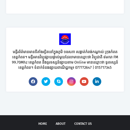
មន្ទីរព័ត៌មានមានទីតាំងស្ថិតនៅក្នុងភូមិ ១ឧសភា សង្កាត់កំពង់កណ្តាល់ ក្រុងកំពត
ខេត្តកំពត។ មន្ទីរមានវិទ្យុផ្សាយផ្ទាល់មួយដែលាមានឈ្មោះថា វិទ្យុជាតិ ៩មករា FM
99.70Mhz ខេត្តកំពត និងទូរទស្សន៍ផ្សាយតាម Online មានឈ្មោះថា ទូរទស្សន៍
ខេត្តកំពត។ ទំនាក់ទំនងផ្សាយពាណិជ្ជកម្ម៖ 077772647 | 015717345
HOME
ABOUT
CONTACT US