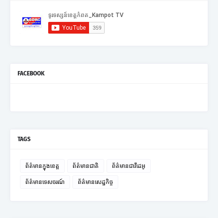
FACEBOOK
TAGS
ព័ត៌មានក្នុងខេត្ត
ព័ត៌មានជាតិ
ព័ត៌មានជាវីដេអូ
ព័ត៌មានទេសចរណ៍
ព័ត៌មានសេដ្ឋកិច្ច