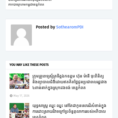
កាកបាទក្រហមកម្ពុជាខេត្តកំពត
Posted by
SothearomPDI
YOU MAY LIKE THESE POSTS
ក្រុមគ្រូពេទ្យស្ម័គ្រចិត្តឯកឧត្តម ហ៊ុន ម៉ានី ចុះពិនិត្យ
និងព្យាបាលជំងឺដោយឥតគិតថ្លៃជូនប្រជាពលរដ្ឋជាង
៤ពាន់នាក់ក្នុងស្រុកដងទង់ ខេត្តកំពត
May 17, 2026
យុទ្ធសាស្ត្រ ឈ្នះ ឈ្នះ នៅតែជាកូនសោរដ៏សំខាន់ក្នុង
ការដោះស្រាយវិវាទក្រៅប្រព័ន្ធតុលាការរបស់អភិបាល
ខេត្តកំពត