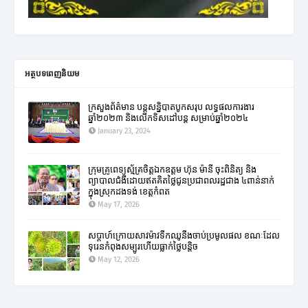
អត្ថបទពេញនិយម
ក្រសួងព័ត៌មាន បន្តសន្និបាតបូកសរុប លទ្ធផលការងារ
ឆ្នាំ២០២៣ និងលើកទិសដៅបន្ត សម្រាប់ឆ្នាំ២០២៤
January 23, 2024
ក្រុមគ្រូពេទ្យស្ម័គ្រចិត្តឯកឧត្តម ហ៊ុន ម៉ានី ចុះពិនិត្យ និង
ព្យាបាលជំងឺដោយឥតគិតថ្លៃជូនប្រជាពលរដ្ឋជាង ៤ពាន់នាក់
ក្នុងស្រុកដងទង់ ខេត្តកំពត
May 17, 2026
សប្តាហ៍ក្រោយសាវម៉ាវទឹកឈូនឹងចាប់ប្រមូលផល ខណៈដែល
ទុរេនកំពុងសម្បូរហើយធ្លាក់ថ្លៃបន្តិច
May 12, 2026