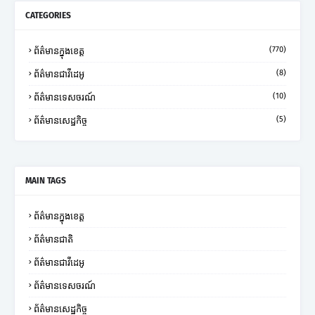
CATEGORIES
(770)
ព័ត៌មានក្នុងខេត្ត
(8)
ព័ត៌មានជាវីដេអូ
(10)
ព័ត៌មានទេសចរណ៍
(5)
ព័ត៌មានសេដ្ឋកិច្ច
MAIN TAGS
ព័ត៌មានក្នុងខេត្ត
ព័ត៌មានជាតិ
ព័ត៌មានជាវីដេអូ
ព័ត៌មានទេសចរណ៍
ព័ត៌មានសេដ្ឋកិច្ច