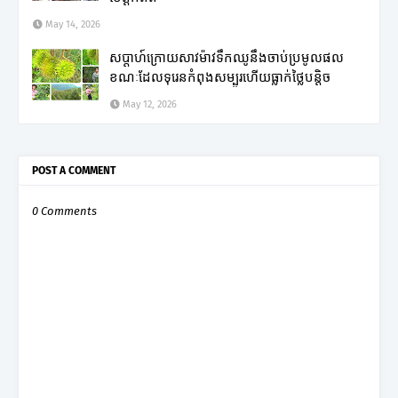
May 14, 2026
សប្តាហ៍ក្រោយសាវម៉ាវទឹកឈូនឹងចាប់ប្រមូលផល
ខណៈដែលទុរេនកំពុងសម្បូរហើយធ្លាក់ថ្លៃបន្តិច
May 12, 2026
POST A COMMENT
0 Comments