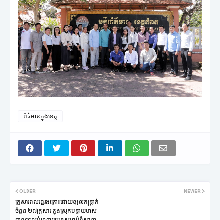
ព័ត៌មានក្នុងខេត្ត
OLDER
NEWER
គ្រួសារពលរដ្ឋរងគ្រោះដោយខ្យល់កន្ត្រាក់
ចំនួន ២៧គ្រួសារ ក្នុងស្រុកបន្ទាយមាស
បានទទួលអំណោយមនុស្សធម៌ពីសាខា