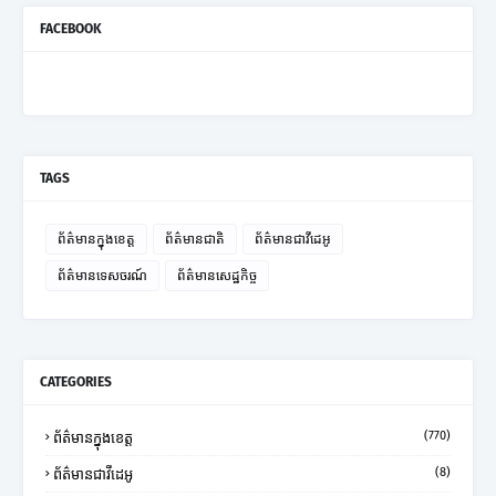
FACEBOOK
TAGS
ព័ត៌មានក្នុងខេត្ត
ព័ត៌មានជាតិ
ព័ត៌មានជាវីដេអូ
ព័ត៌មានទេសចរណ៍
ព័ត៌មានសេដ្ឋកិច្ច
CATEGORIES
(770)
ព័ត៌មានក្នុងខេត្ត
(8)
ព័ត៌មានជាវីដេអូ