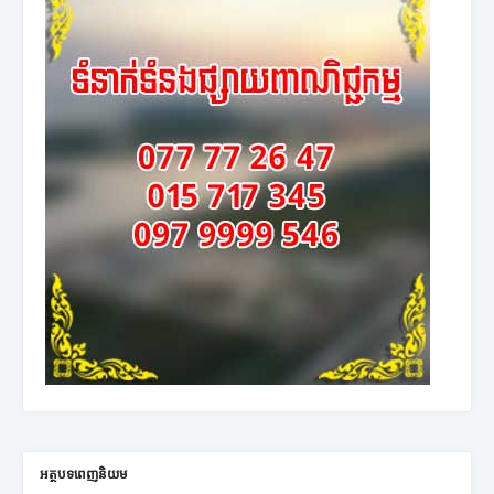
អត្ថបទពេញនិយម