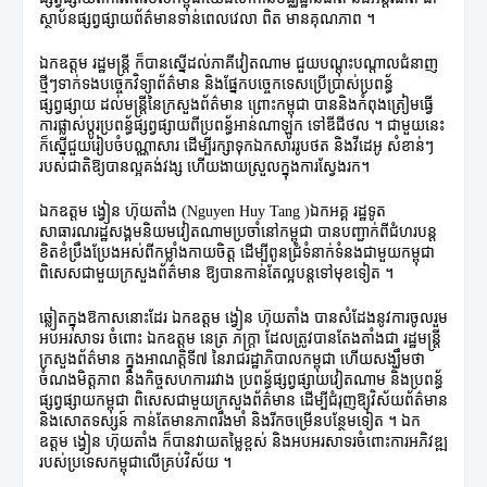
ស្ថាប័នផ្សព្វផ្សាយព័ត៌មានទាន់ពេលវេលា ពិត មានគុណភាព ។
ឯកឧត្តម រដ្ឋមន្រ្តី ក៏បានស្នើដល់ភាគីវៀតណាម ជួយបណ្តុះបណ្តាលជំនាញ
ថ្មីៗទាក់ទងបច្ចេកវិទ្យាព័ត៌មាន និងផ្នែកបច្ចេកទេសប្រើប្រាស់ប្រពន្ធ័
ផ្សព្វផ្សាយ ដល់មន្រ្តីនៃក្រសួងព័ត៌មាន ព្រោះកម្ពុជា បាននិងកំពុងត្រៀមធ្វើ
ការផ្លាស់ប្តូរប្រពន្ធ័ផ្សព្វផ្សាយពីប្រពន្ធ័អាន់ណាឡូក ទៅឌីជីថល ។ ជាមួយនេះ
ក៏ស្នើជួយរៀបចំបណ្ណាសារ ដើម្បីរក្សាទុកឯកសាររូបថត និងវីដេអូ សំខាន់ៗ
របស់ជាតិឱ្យបានល្អគង់វង្ស ហើយងាយស្រួលក្នុងការស្វែងរក។
ឯកឧត្តម ង្វៀន ហ៊ុយតាំង (Nguyen Huy Tang )ឯកអគ្គ រដ្ឋទូត
សាធារណរដ្ឋសង្គមនិយមវៀតណាមប្រចាំនៅកម្ពុជា បានបញ្ជាក់ពីជំហរបន្ត
ខិតខំប្រឹងប្រែងអស់ពីកម្លាំងកាយចិត្ត ដើម្បីពូនជ្រំទំនាក់ទំនងជាមួយកម្ពុជា
ពិសេសជាមួយក្រសួងព័ត៌មាន ឱ្យបានកាន់តែល្អបន្តទៅមុខទៀត ។
ឆ្លៀតក្នុងឱកាសនោះដែរ ឯកឧត្តម ង្វៀន ហ៊ុយតាំង បានសំដែងនូវការចូលរួម
អបអរសាទរ ចំពោះ ឯកឧត្តម នេត្រ ភក្ត្រា ដែលត្រូវបានតែងតាំងជា រដ្ឋមន្រ្តី
ក្រសួងព័ត៌មាន ក្នុងអាណត្តិទី៧ នៃរាជរដ្ឋាភិបាលកម្ពុជា ហើយសង្ឃឹមថា
ចំណងមិត្តភាព និងកិច្ចសហការរវាង ប្រពន្ធ័ផ្សព្វផ្សាយវៀតណាម និងប្រពន្ធ័
ផ្សព្វផ្សាយកម្ពុជា ពិសេសជាមួយក្រសួងព័ត៌មាន ដើម្បីជំរុញឱ្យវិស័យព័ត៌មាន
និងសោតទស្សន៍ កាន់តែមានភាពរឹងមាំ និងរីកចម្រើនបន្ថែមទៀត ។ ឯក
ឧត្តម ង្វៀន ហ៊ុយតាំង ក៏បានវាយតម្លៃខ្ពស់ និងអបអរសាទរចំពោះការអភិវឌ្ឍ
របស់ប្រទេសកម្ពុជាលើគ្រប់វិស័យ ។