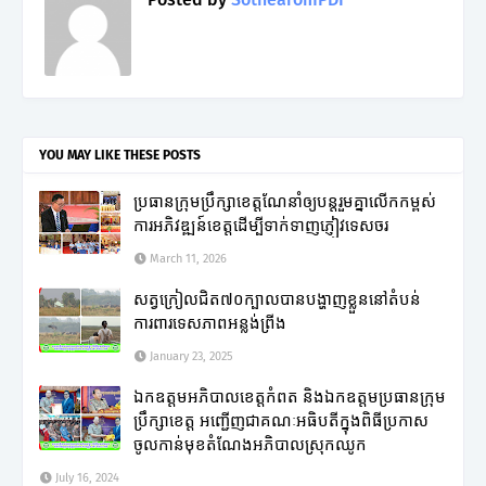
YOU MAY LIKE THESE POSTS
ប្រធានក្រុមប្រឹក្សាខេត្តណែនាំឲ្យបន្តរួមគ្នាលើកកម្ពស់
ការអភិវឌ្ឍន៍ខេត្តដើម្បីទាក់ទាញភ្ញៀវទេសចរ
March 11, 2026
សត្វក្រៀលជិត៧០ក្បាលបានបង្ហាញខ្លួននៅតំបន់
ការពារទេសភាពអន្លង់ព្រីង
January 23, 2025
ឯកឧត្តមអភិបាលខេត្តកំពត និងឯកឧត្តមប្រធានក្រុម
ប្រឹក្សាខេត្ត អញ្ជើញជាគណៈអធិបតីក្នុងពិធីប្រកាស
ចូលកាន់មុខតំណែងអភិបាលស្រុកឈូក
July 16, 2024