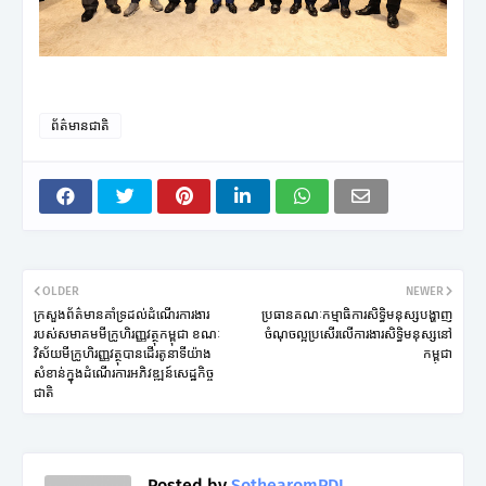
ព័ត៌មានជាតិ
OLDER
NEWER
ក្រសួងព័ត៌មានគាំទ្រដល់ដំណើរការងារ
ប្រធានគណៈកម្មាធិការសិទ្ធិមនុស្សបង្ហាញ
របស់សមាគមមីក្រូហិរញ្ញវត្ថុកម្ពុជា ខណៈ
ចំណុចល្អប្រសើរលើការងារសិទ្ធិមនុស្សនៅ
វិស័យមីក្រូហិរញ្ញវត្ថុបានដើរតូនាទីយ៉ាង
កម្ពុជា
សំខាន់ក្នុងដំណើរការអភិវឌ្ឍន៍សេដ្ឋកិច្ច
ជាតិ
Posted by
SothearomPDI