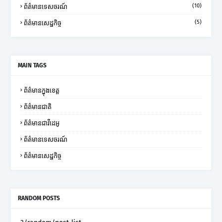
(10)
ព័ត៌មានទេសចរណ៍
(5)
ព័ត៌មានសេដ្ឋកិច្ច
MAIN TAGS
ព័ត៌មានក្នុងខេត្ត
ព័ត៌មានជាតិ
ព័ត៌មានជាវីដេអូ
ព័ត៌មានទេសចរណ៍
ព័ត៌មានសេដ្ឋកិច្ច
RANDOM POSTS