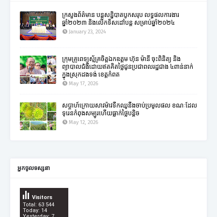
ក្រសួងព័ត៌មាន បន្តសន្និបាតបូកសរុប លទ្ធផលការងារ
ឆ្នាំ២០២៣ និងលើកទិសដៅបន្ត សម្រាប់ឆ្នាំ២០២៤
January 23, 2024
ក្រុមគ្រូពេទ្យស្ម័គ្រចិត្តឯកឧត្តម ហ៊ុន ម៉ានី ចុះពិនិត្យ និង
ព្យាបាលជំងឺដោយឥតគិតថ្លៃជូនប្រជាពលរដ្ឋជាង ៤ពាន់នាក់
ក្នុងស្រុកដងទង់ ខេត្តកំពត
May 17, 2026
សប្តាហ៍ក្រោយសាវម៉ាវទឹកឈូនឹងចាប់ប្រមូលផល ខណៈដែល
ទុរេនកំពុងសម្បូរហើយធ្លាក់ថ្លៃបន្តិច
May 12, 2026
អ្នកចូលទស្សនា
Visitors
Total: 63 544
Today: 14
Yesterday: 7