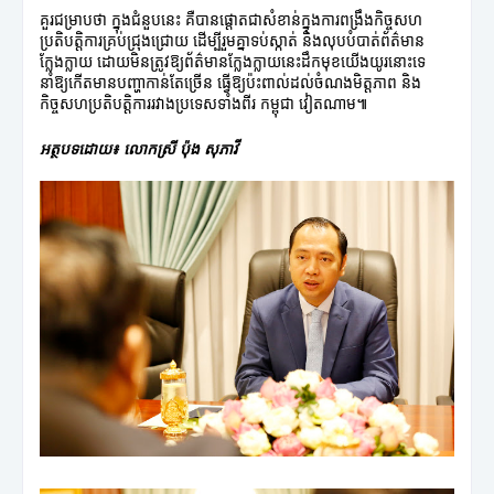
គួរជម្រាបថា ក្នុងជំនួបនេះ គឺបានផ្តោតជាសំខាន់ក្នុងការពង្រឹងកិច្ចសហ
ប្រតិបតិ្តការគ្រប់ជ្រុងជ្រោយ ដើម្បីរួមគ្នាទប់ស្កាត់ និងលុបបំបាត់ព័ត៌មាន
ក្លែងក្លាយ ដោយមិនត្រូវឱ្យព័ត៌មានក្លែងក្លាយនេះដឹកមុខយើងយូរនោះទេ
នាំឱ្យកើតមានបញ្ហាកាន់តែច្រើន ធ្វើឱ្យប៉ះពាល់ដល់ចំណងមិត្តភាព និង
កិច្ចសហប្រតិបត្តិការរវាងប្រទេសទាំងពីរ កម្ពុជា វៀតណាម៕
អត្ថបទដោយ៖ លោកស្រី ប៉ុង សុភាវី