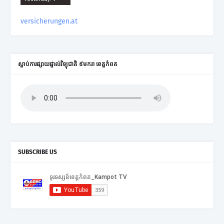
versicherungen.at
ស្តាប់ការផ្សាយផ្ទាល់វិទ្យុជាតិ ៩មករា ខេត្តកំពត
SUBSCRIBE US