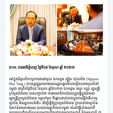
RNK រាជធានីភ្នំពេញ ថ្ងៃទី១៨ ខែតុលា ឆ្នាំ ២០២៣
នៅក្នុងជំនួបពិភាក្សាការងារជាមួយ ឯកឧត្តម ង្វៀន ហ៊ុយតាំង (Nguyen
Huy Tang ) ឯកអគ្គរដ្ឋទូតសាធារណរដ្ឋសង្គមនិយមវៀតណាមប្រចាំនៅ
កម្ពុជា នាព្រឹកថ្ងៃទី១៨ ខែតុលា ឆ្នាំ២០២៣ ឯកឧត្តម នេត្រ ភក្ត្រា រដ្ឋមន្រ្តី
ក្រសួងព័ត៌មាន បានបញ្ជាក់ថា ការងារអាទិភាពដែលត្រូវធ្វើក្នុងនាមជា
រដ្ឋមន្រ្ដីក្រសួងព័ត៌មាន បន្តទៅមុខ គឺផ្ដោតជាសំខាន់ក្នុងការធ្វើទំនើបកម្ម
ស្ថាប័ន និងរដ្ឋបាលទំនើប ដើម្បីធ្វើឱ្យក្រសួងព័ត៌មាន ក្លាយទៅជាស្ថាប័ន
ទំនាក់ទំនងសាធារណៈរបស់រាជរដ្ឋាភិបាលកម្ពុជា សំដៅធ្វើយ៉ាងណាគឺ
ផ្សព្វផ្សាយពីការពិតរបស់កម្ពុជាយើងទៅកាន់មជ្ឈដ្ឋានជាតិ និងអន្ដរជាតិ ជា