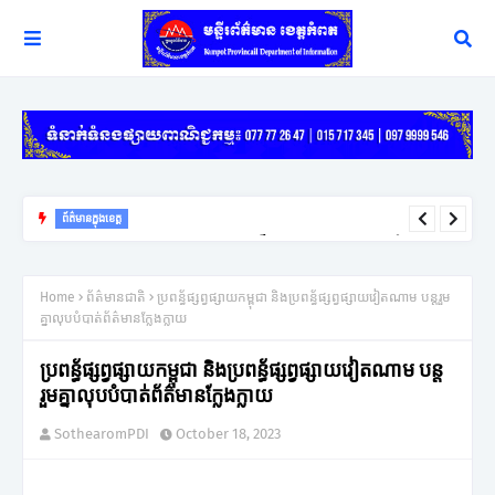
ព័ត៌មានក្នុងខេត្ត
យុទ្ធសាស្ត្រ ឈ្នះ ឈ្នះ នៅតែជាកូនសោរដ៏សំខាន់ក្នុងការដោះស្រាយវិវាទក្រៅ
ប្រព័ន្ធតុលាការរបស់អភិបាលខេត្តកំពត
Home
ព័ត៌មានជាតិ
ប្រពន្ធ័ផ្សព្វផ្សាយកម្ពុជា និងប្រពន្ធ័ផ្សព្វផ្សាយវៀតណាម បន្ដរួម
គ្នាលុបបំបាត់ព័ត៌មានក្លែងក្លាយ
ប្រពន្ធ័ផ្សព្វផ្សាយកម្ពុជា និងប្រពន្ធ័ផ្សព្វផ្សាយវៀតណាម បន្ដ
រួមគ្នាលុបបំបាត់ព័ត៌មានក្លែងក្លាយ
SothearomPDI
October 18, 2023