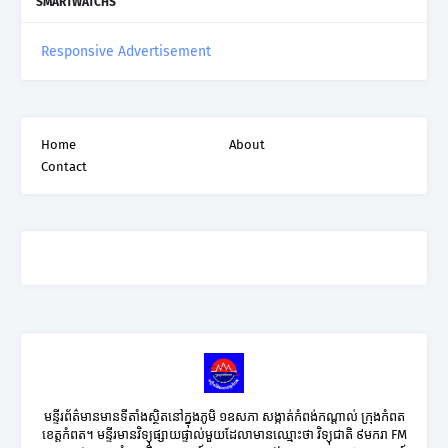
SMARTWATCHS
Responsive Advertisement
Home
About
Contact
មន្ទីរព័ត៌មានមានទីតាំងស្ថិតនៅក្នុងភូមិ ១ឧសភា សង្កាត់កំពង់កណ្តាល់ ក្រុងកំពត
ខេត្តកំពត។ មន្ទីរមានវិទ្យុផ្សាយផ្ទាល់មួយដែលាមានឈ្មោះថា វិទ្យុជាតិ ៩មករា FM