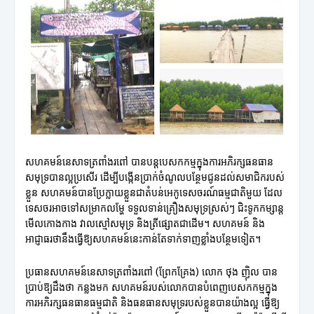
សហគមន៍នេសាទត្រពាំងរពៅ បានបន្តបេសកកម្មក្នុងការអភិរក្សធនធាន
សមុទ្របានល្អប្រសើរ ដើម្បីបង្កើនប្រាក់ចំណូលបន្ថែមជូនដល់សមាជិករបស់
ខ្លួន សហគមន៍បានប្រែក្លាយខ្លួនជាតំបន់អេកូទេសចរណ៍ធម្មជាតិមួយ ដែល
ទេសចរអាចទៅសម្រាកលម្ហែ ទទួលទាន់គ្រឿងសមុទ្រស្រស់ៗ ជិះទូកកម្សាន្ត
មើលកោងកាង វាលស្មៅសមុទ្រ និងត្រីផ្សោតជាដើម។ សហគមន៍ និង
អាជ្ញាធរថានឹងធ្វើឱ្យសហគមន៍នេះកាន់តែទាក់ទាញខ្លាំងបន្ថែមទៀត។
ប្រធានសហគមន៍នេសាទត្រពាំងរពៅ (ព្រែកគ្រែង) លោក ថុង ញ៉ិល បាន
ប្រាប់ឱ្យដឹងថា កន្លងមក សហគមន៍របស់លោកបានបំពេញបេសកកម្មក្នុង
ការអភិរក្សធនធានធម្មជាតិ និងធនធានសមុទ្ររបស់ខ្លួនបានយ៉ាងល្អ ធ្វើឱ្យ