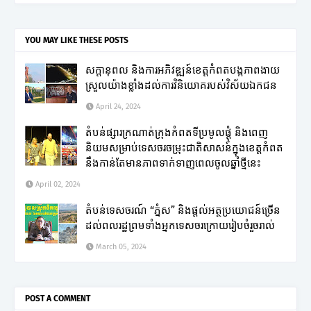
YOU MAY LIKE THESE POSTS
សក្តានុពល និងការអភិវឌ្ឍន៍ខេត្តកំពតបង្កភាពងាយ
ស្រួលយ៉ាងខ្លាំងដល់ការវិនិយោគរបស់វិស័យឯកជន
April 24, 2024
តំបន់ផ្សារក្រណាត់ក្រុងកំពតទីប្រមូលផ្តុំ និងពេញ
និយមសម្រាប់ទេសចរចម្រុះជាតិសាសន៍ក្នុងខេត្តកំពត
នឹងកាន់តែមានភាពទាក់ទាញពេលចូលឆ្នាំថ្មីនេះ
April 02, 2024
តំបន់ទេសចរណ៍ “ភ្នំស” និងផ្តល់អត្ថប្រយោជន៍ច្រើន
ដល់ពលរដ្ឋព្រមទាំងអ្នកទេសចរក្រោយរៀបចំរួចរាល់
March 05, 2024
POST A COMMENT