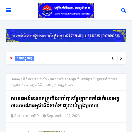
ព័ត៌មានក្នុងខេត្ត
មន្ត្រីជំនាញថាការប្រមូលផលទុរេនកំពតបាន៣៥% ខណៈអាជីវករខំបង្ហាញ
លក្ខណៈសំគាល់កុំឱ្យមានការភ័ន្តច្រឡំ
Home
ព័ត៌មានទេសចរណ៍
សហគមន៍នេសាទត្រពាំងរពៅបានប្រែក្លាយទៅជាតំបន់
អេកូទេសចរណ៍ធម្មជាតិដ៏ទាក់ទាញរបស់ក្រុងបូកគោ
សហគមន៍នេសាទត្រពាំងរពៅបានប្រែក្លាយទៅជាតំបន់អេកូ
ទេសចរណ៍ធម្មជាតិដ៏ទាក់ទាញរបស់ក្រុងបូកគោ
SothearomPDI
September 12, 2023