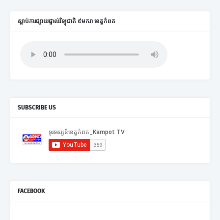
ស្តាប់ការផ្សាយផ្ទាល់វិទ្យុជាតិ ៩មករា ខេត្តកំពត
SUBSCRIBE US
FACEBOOK