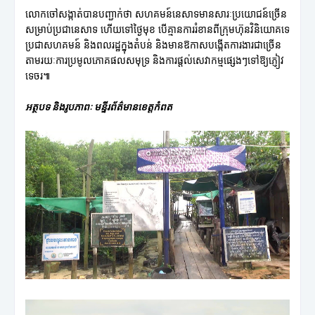
លោកចៅសង្កាត់បានបញ្ជាក់ថា សហគមន៍នេសាទមានសារៈប្រយោជន៍ច្រើន
សម្រាប់ប្រជានេសាទ ហើយទៅថ្ងៃមុខ បើគ្មានការរំខានពីក្រុមហ៊ុនវិនិយោគទេ
ប្រជាសហគមន៍ និងពលរដ្ឋក្នុងតំបន់ និងមានឱកាសបង្កើតការងារជាច្រើន
តាមរយៈការប្រមូលភោគផលសមុទ្រ និងការផ្តល់សេវាកម្មផ្សេងៗទៅឱ្យភ្ញៀវ
ទេចរ៕
អត្ថបទ និងរូបភាពៈ មន្ទីរព័ត៌មានខេត្តកំពត