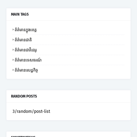
MAIN TAGS
ព័ត៌មានក្នុងខេត្ត
ព័ត៌មានជាតិ
ព័ត៌មានជាវីដេអូ
ព័ត៌មានទេសចរណ៍
ព័ត៌មានសេដ្ឋកិច្ច
RANDOM POSTS
3/random/post-list