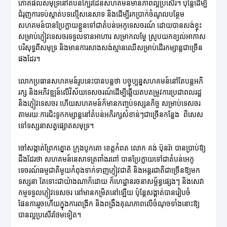
ភោគផលសមុទ្រនៅតំបន់ក្បែរដែនសហគមន៍មានភាពល្អប្រសើរ។ ប៉ុន្តែដើម្បី
ជំរុញការទប់ស្កាត់បទល្មើសនេសាទ និងដើម្បីរកប្រាក់ចំណូលបន្ថែម
សហគមន៍បានប្រែក្លាយខ្លួនទៅជាតំបន់អេកូទេសចរណ៍ ដោយបានសង់ខ្ចុះ
សម្រាប់ភ្ញៀវទេសចរទទួលទានអាហារ សម្រាកលម្ហែ ស្រូបយកខ្យល់អាកាស
បរិសុទ្ធពីសមុទ្រ និងមានការសាងសង់ស្ពានឈើសម្រាប់ដើរកម្សាន្តជាច្រើន
ផងដែរ។
លោកប្រធានសហគមន៍រូបនេះបានបន្តថា បច្ចុប្បន្នសហគមន៍នៅតែបន្តអភិ
រក្ស និងអភិវឌ្ឍន៍លើវិស័យទេសចរណ៍ដើម្បីឆ្លើយតបតម្រូវការប្រជាពលរដ្ឋ
និងភ្ញៀវទេសចរ ហើយសហគមន៍ក៏មានកញ្ចប់ទស្សនកិច្ច សម្រាប់ទេសចរ
តាមរយៈការជិះទូកកម្សាន្តនៅតំបន់អភិរក្សសំខាន់ៗជាច្រើនកន្លែង ពិសេស
ទៅទស្សនាសត្វផ្សោតសមុទ្រ។
ចៅសង្កាត់ព្រែកត្នោត ក្រុងបូកគោ ខេត្តកំពត លោក គង់ ប៊ុនរ៊ា បានប្រាប់ឱ្យ
ដឹងដែរថា សហគមន៍នេសាទត្រពាំងរពៅ បានប្រែក្លាយទៅជាតំបន់អេកូ
ទេចរណ៍ធម្មជាតិមួយកំពុងទាក់ទាញភ្ញៀវជាតិ និងអន្តរជាតិជាច្រើនឱ្យមក
ទស្សនា តែទោះជាយ៉ាងណាក៏ដោយ ក៏ហេដ្ឋានរចនាសម្ព័ន្ធផ្សេងៗ និងសេវា
កម្មទទួលភ្ញៀវទេសចរ នៅមានកម្រិតនៅឡើយ ប៉ុន្តែសង្គាត់បានរៀបចំ
ផែនការរួចហើយក្នុងការពង្រីក និងពង្រឹងគុណភាពលើចំណុចទាំងនោះឱ្យ
បានល្អប្រសើរថែមទៀត។