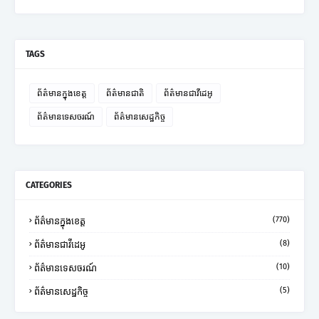
TAGS
ព័ត៌មានក្នុងខេត្ត
ព័ត៌មានជាតិ
ព័ត៌មានជាវីដេអូ
ព័ត៌មានទេសចរណ៍
ព័ត៌មានសេដ្ឋកិច្ច
CATEGORIES
(770)
ព័ត៌មានក្នុងខេត្ត
(8)
ព័ត៌មានជាវីដេអូ
(10)
ព័ត៌មានទេសចរណ៍
(5)
ព័ត៌មានសេដ្ឋកិច្ច