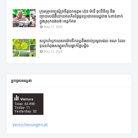
ក្រុមគ្រូពេទ្យស្ម័គ្រចិត្តឯកឧត្តម ហ៊ុន ម៉ានី ចុះពិនិត្យ និង
ព្យាបាលជំងឺដោយឥតគិតថ្លៃជូនប្រជាពលរដ្ឋជាង ៤ពាន់នាក់
ក្នុងស្រុកដងទង់ ខេត្តកំពត
May 17, 2026
សប្តាហ៍ក្រោយសាវម៉ាវទឹកឈូនឹងចាប់ប្រមូលផល ខណៈដែល
ទុរេនកំពុងសម្បូរហើយធ្លាក់ថ្លៃបន្តិច
May 12, 2026
អ្នកចូលទស្សនា
Visitors
Total: 63 498
Today: 11
Yesterday: 32
versicherungen.at