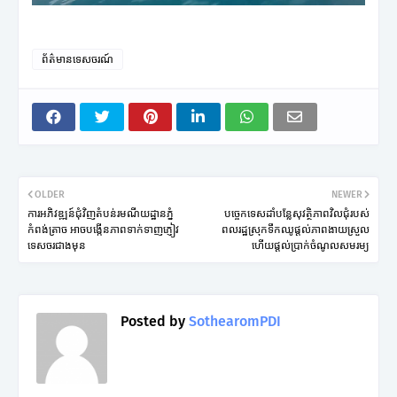
ព័ត៌មានទេសចរណ៍
OLDER
NEWER
ការអភិវឌ្ឍន៍ជុំវិញតំបន់រមណីយដ្ឋានភ្នំ​
បច្ចេកទេសដាំបន្លែសុវត្ថិភាពវិលជុំរបស់
កំពង់​ត្រាច អាច​បង្កើន​ភាព​ទាក់​ទាញ​ភ្ញៀវ​
ពលរដ្ឋស្រុកទឹកឈូផ្តល់ភាពងាយស្រួល
ទេស​ចរ​ជាងមុន
ហើយផ្តល់ប្រាក់ចំណូលសមរម្យ
Posted by
SothearomPDI