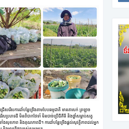
ានជ្រើសរើសការដាំបន្លែទ្រើងតាមបែបធម្មជាតិ មានតាសក់ ត្រឡាច
ប្រភេទដី មិនពិបាកថែទាំ មិនបាច់ប្រើជីគីមី និងថ្នាំសម្លាប់សត្វ
រទាំងសុខភាព និងគុណភាពដី។ ការដាំបន្លែទ្រើងផ្តល់សុវត្ថិភាពដល់អ្នក
 និងមានទីផ្សារខ្ពស់សមរម្យ។