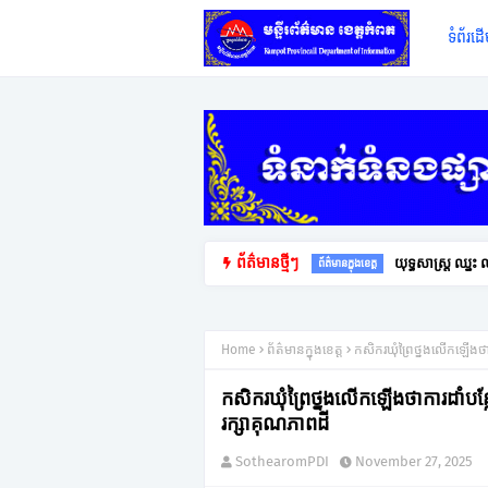
ទំព័រដ
ព័ត៌មានថ្មីៗ
យុទ្ធសាស្ត្រ ឈ្ន
ព័ត៌មានក្នុងខេត្ត
Home
ព័ត៌មានក្នុងខេត្ត
កសិករឃុំព្រៃថ្នងលើកឡើងថា
កសិករឃុំព្រៃថ្នងលើកឡើងថាការដាំបន្
រក្សាគុណភាពដី
SothearomPDI
November 27, 2025