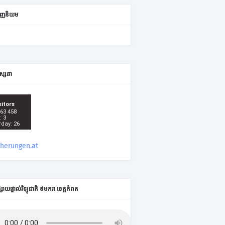
ពេញនិយម
ស្សនា
sitors
 63 458
: 3
rday: 26
cherungen.at
ផ្សាយផ្ទាល់វិទ្យុជាតិ ៩មករា ខេត្តកំពត