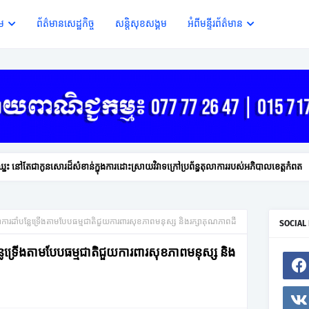
ើម
ព័ត៌មានសេដ្ឋកិច្ច
សន្តិសុខសង្គម
អំពីមន្ទីរព័ត៌មាន
ះ ឈ្នះ នៅតែជាកូនសោរដ៏សំខាន់ក្នុងការដោះស្រាយវិវាទក្រៅប្រព័ន្ធតុលាការរបស់អភិបាលខេត្តកំពត
ការដាំបន្លែទ្រើងតាមបែបធម្មជាតិជួយការពារសុខភាពមនុស្ស និងរក្សាគុណភាពដី
SOCIAL
លែទ្រើងតាមបែបធម្មជាតិជួយការពារសុខភាពមនុស្ស និង