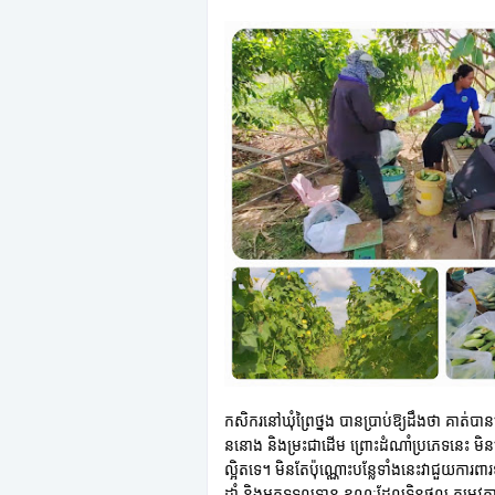
កសិករនៅឃុំព្រៃថ្នង បានប្រាប់ឱ្យដឹងថា គាត់ប
ននោង និងម្រះជាដើម ព្រោះដំណាំប្រភេទនេះ មិនរើស
ល្អិតទេ។ មិនតែប៉ុណ្ណោះបន្លែទាំងនេះវាជួយការពា
ដាំ និងអ្នកទទួលទាន ខណៈដែលទិន្នផល តម្រូវការ