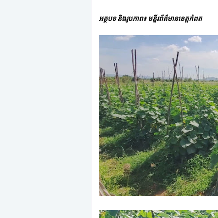
អត្ថបទ និងរូបភាព៖ មន្ទីរព័ត៌មានខេត្តកំពត