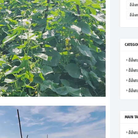
ព័ត៌មា
ព័ត៌
CATEGO
ព័ត៌មាន
ព័ត៌មា
ព័ត៌
ព័ត៌មា
MAIN T
ព័ត៌មាន