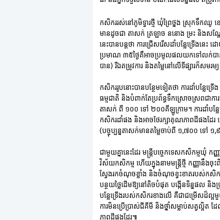
កសិកររស់នៅភូមិទ្វារថ្មី ឃុំព្រៃថ្នង ស្រុកទឹកឈូ
មានដូចជា តាសក់ ត្រឡាច ននោង ម្រះ និងសណ្
នេះបានបន្តថា ការជ្រើសរើសដាំបន្លែទ្រើងនេះ ដ
ប្រមាណ ៣៥ថ្ងៃគឺអាចប្រមូលផលយកទៅលក់បាន។ ប
បាន) រីឯតម្រូវការ និងតម្លៃនៅលើទីផ្សារក៏ស
កសិកររូបនោះបានបន្ថែមទៀតថា ការដាំបន្លែទ្រើង មិនច
ធម្មជាតិ និងបំពាក់តែប្រព័ន្ធទឹកស្រោចស្រពជា
តាសក់ ពី ១០០ ទៅ ២០០គីឡូក្រាម។ ការដាំបន្
កសិករដាំផង និងអាចថែរក្សាគុណភាពដីផងដែរ ហើ
(បច្ចុប្បន្នតាសក់មានតម្លៃចាប់ពី ១,៧០០ ទៅ ១
ជាមួយគ្នានេះដែរ មន្ត្រីបច្ចេកទេសកសិកម្មឃុំ កញ
វិស័យកសិកម្ម ហើយក្នុងនាមមន្ត្រីថ្មី កញ្ញានឹងចុះពិ
ស្វែងរកចំណុចខ្លាំង និងចំណុចខ្វះខាតរបស់កសិករ 
បន្ថយថ្លៃដើមឱ្យនៅតិចបំផុត បង្កើនទិន្នផល ន
បន្លែទ្រើងរបស់កសិករខាងលើ គឺជាជម្រើសដ៏ល្អមួយ
ការមិនប្រើប្រាស់ជីគីមី និងថ្នាំសម្លាប់សត្វល្អ
ភាពដីផងដែរ៕