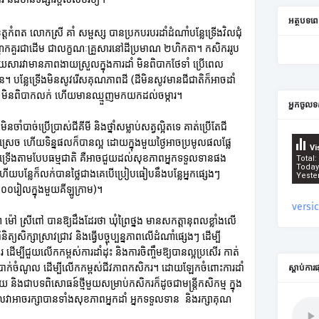
អត្ថបទ
 ខេត្តកំពត លោកស្រី គាំ សម្ផស្ស បានប្រកបរបរដាំដំណាំបន្លែទ្រើងវិលជុំ
តែកគួរជាដើម ជាលក្ខណៈគ្រួសារនៅដីប្រមាណ ២ហិកតា។ កសិកររូប
ោយសារវាមានភាពងាយស្រួលក្នុងការដាំ មិនពិបាកថែទាំ ប្រើពេល
ន្លែទ្រើងមិនសូវរើសគុណភាពដី (ដីមិនសូវមានជីជាតិក៏អាចដាំ
មរម្យ មិនពិបាកលក់ ហើយមានឈ្មួញមកយកដល់ចម្ការ។
អ្នកចូលទ
ាំបាច់ប្រើប្រាស់ជីគីមី និងថ្នាំសម្លាប់សត្វល្អិតទេ គាត់ប្រើតែជី
ការស្រេច ហើយទិន្នផលក៏បានល្អ ដោយក្នុងមួយថ្ងៃអាចប្រមូលផលផ្លែ
Vi
លែទ្រើងតាមបែបធម្មជាតិ គឺអាចជួយដល់សុខភាពអ្នកទទួលទានផង
Total:
Today
យបន្លែក៏លក់បានថ្លៃជាងគេបើប្រៀបធៀបនឹងបន្លែអ្នកផ្សេងៗ
Yeste
,៩០០រៀលក្នុងមួយគីឡូក្រាម)។
versi
្ញា ម៉ៅ ស្រីពៅ បានឱ្យដឹងដែរថា ឃុំព្រៃថ្នង មានសកត្តានុពលខ្លាំងលើ
និត្យសិក្សាស្រាវជ្រាវ និងធ្វើបច្ចុប្បន្នភាពលើដំណាំផ្សេងៗ ដើម្បី
ដើម្បីជួយលើកកម្ពស់ការដាំដុះ និងការចិញ្ចឹមឱ្យបានល្អប្រសើរ កាត់
ិងប្រាក់ចំណូល ដើម្បីលើកកម្ពស់ជីវភាពកសិករ។ ដោយឡែកចំពោះការដាំ
ស្តាប់ការ
 និងជាបទពិសោធន៍ថ្មីមួយសម្រាប់កសិករក៏ដូចជាមន្ត្រីកសិកម្ម ក្នុង
ិត ដែលវាអាចរក្សាបានទាំងសុខភាពអ្នកដាំ អ្នកទទួលទាន និងរក្សាគុណ