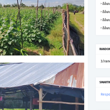
ព័ត៌មា
ព័ត៌មា
ព័ត៌
ព័ត៌មា
RANDOM
3/ran
SMART
Respo