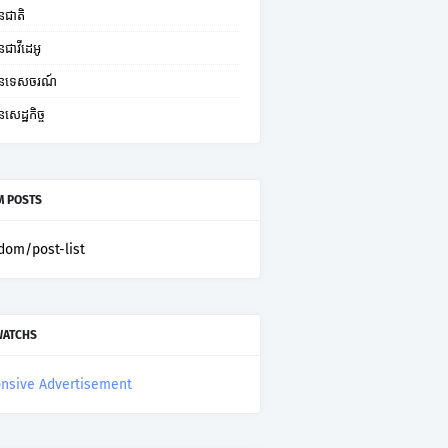
នជាតិ
នជាវីដេអូ
មានទេសចរណ៍
នសេដ្ឋកិច្ច
 POSTS
dom/post-list
WATCHS
nsive Advertisement