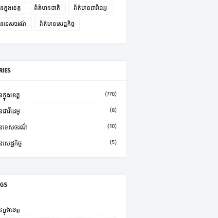
នក្នុងខេត្ត
ព័ត៌មានជាតិ
ព័ត៌មានជាវីដេអូ
មានទេសចរណ៍
ព័ត៌មានសេដ្ឋកិច្ច
RIES
(770)
ក្នុងខេត្ត
(8)
នជាវីដេអូ
(10)
មានទេសចរណ៍
(5)
នសេដ្ឋកិច្ច
AGS
ក្នុងខេត្ត