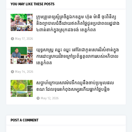
YOU MAY LIKE THESE POSTS
ក្រុមគ្រូពេទ្យស្ម័គ្រចិត្តឯកឧត្តម ហ៊ុន ម៉ានី ចុះពិនិត្យ
និងព្យាបាលជំងឺដោយឥតគិតថ្លៃជូនប្រជាពលរដ្ឋជាង
៤ពាន់នាក់ក្នុងស្រុកដងទង់ ខេត្តកំពត
May 17, 2026
យុទ្ធសាស្ត្រ ឈ្នះ ឈ្នះ នៅតែជាកូនសោរដ៏សំខាន់ក្នុង
ការដោះស្រាយវិវាទក្រៅប្រព័ន្ធតុលាការរបស់អភិបាល
ខេត្តកំពត
May 14, 2026
សប្តាហ៍ក្រោយសាវម៉ាវទឹកឈូនឹងចាប់ប្រមូលផល
ខណៈដែលទុរេនកំពុងសម្បូរហើយធ្លាក់ថ្លៃបន្តិច
May 12, 2026
POST A COMMENT