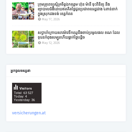
ក្រុមគ្រូពេទ្យស្ម័គ្រចិត្តឯកឧត្តម ហ៊ុន ម៉ានី ចុះពិនិត្យ និង
ព្យាបាលជំងឺដោយឥតគិតថ្លៃជូនប្រជាពលរដ្ឋជាង ៤ពាន់នាក់
ក្នុងស្រុកដងទង់ ខេត្តកំពត
May 17, 2026
សប្តាហ៍ក្រោយសាវម៉ាវទឹកឈូនឹងចាប់ប្រមូលផល ខណៈដែល
ទុរេនកំពុងសម្បូរហើយធ្លាក់ថ្លៃបន្តិច
May 12, 2026
អ្នកចូលទស្សនា
Visitors
Total: 63 527
Today: 4
Yesterday: 36
versicherungen.at