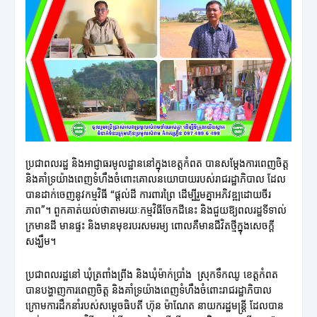
ប្រជាពលរដ្ឋ និងអាជ្ញាធរមូលដ្ឋាននៅក្នុងខេត្តកំពត បានសម្តែងការពេញចិត្ត
និងគាំទ្រយ៉ាងពេញទំហឹងចំពោះគោលនយោបាយរបស់រាជរដ្ឋាភិបាល ដែល
បានដាក់ចេញនូវកម្មវិធី “ផ្តល់ដី ការពារព្រៃ ដើម្បីរួមគ្នាអភិវឌ្ឍដោយចីរ
ភាព”។ ពួកគាត់យល់ថាតាមរយៈកម្មវិធីចែកដីនេះ និងជួយឱ្យពលរដ្ឋទីទាល់
ក្រមានដី មានផ្ទះ និងមានមុខរបរសមរម្យ ពោលគឺមានជីវិតថ្មីក្នុងសេចក្តី
សង្ឃឹម។
ប្រជាពលរដ្ឋនៅ ឃុំត្រពាំងព្រីង និងឃុំម៉ាក់ប្រាំង ស្រុកទឹកឈូ ខេត្តកំពត
បានបង្ហាញការពេញចិត្ត និងគាំទ្រយ៉ាងពេញទំហឹងចំពោះរាជរដ្ឋាភិបាល
ក្រោមការដឹកនាំរបស់សម្តេចធិបតី ហ៊ុន ម៉ាណែត នាយករដ្ឋមន្ត្រី ដែលបាន