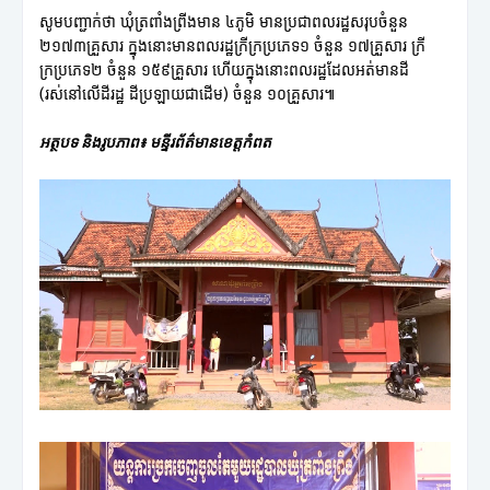
សូមបញ្ជាក់ថា ឃុំត្រពាំងព្រីងមាន ៤ភូមិ មានប្រជាពលរដ្ឋសរុបចំនួន
២១៧៣គ្រួសារ ក្នុងនោះមានពលរដ្ឋក្រីក្រប្រភេទ១ ចំនួន ១៧គ្រួសារ ក្រី
ក្រប្រភេទ២ ចំនួន ១៥៩គ្រួសារ ហើយក្នុងនោះពលរដ្ឋដែលអត់មានដី
(រស់នៅលើដីរដ្ឋ ដីប្រឡាយជាដើម) ចំនួន ១០គ្រួសារ៕
អត្ថបទ និងរូបភាព៖ មន្ទីរព័ត៌មានខេត្តកំពត