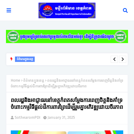
ព័ត៌មានក្នុងខេត្ត
ពលរដ្ឋរងគ្រោះដោយខ្យល់កន្ត្រាក់ចំនួន ១០៩គ្រួសារនៅខេត្តកំពតទទួល
អំណោយពីកាកបាទក្រហមកម្ពុជា
Home
ព័ត៌មានក្នុងខេត្ត
ពលរដ្ឋនិងអាជ្ញាធរនៅខេត្តកំពតសម្តែងការពេញចិត្តនិងគាំទ្រ
ចំពោះកម្មវិធីផ្តល់ដីការពារព្រៃដើម្បីរួមគ្នាអភិវឌ្ឍដោយចីរភាព
ពលរដ្ឋនិងអាជ្ញាធរនៅខេត្តកំពតសម្តែងការពេញចិត្តនិងគាំទ្រ
ចំពោះកម្មវិធីផ្តល់ដីការពារព្រៃដើម្បីរួមគ្នាអភិវឌ្ឍដោយចីរភាព
SothearomPDI
January 31, 2025