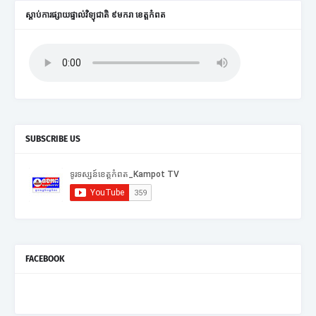
ស្តាប់ការផ្សាយផ្ទាល់វិទ្យុជាតិ ៩មករា ខេត្តកំពត
SUBSCRIBE US
FACEBOOK