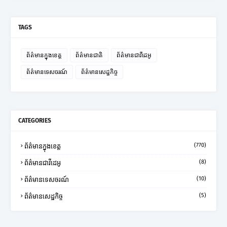
TAGS
ព័ត៌មានក្នុងខេត្ត
ព័ត៌មានជាតិ
ព័ត៌មានជាវីដេអូ
ព័ត៌មានទេសចរណ៍
ព័ត៌មានសេដ្ឋកិច្ច
CATEGORIES
(770)
ព័ត៌មានក្នុងខេត្ត
(8)
ព័ត៌មានជាវីដេអូ
(10)
ព័ត៌មានទេសចរណ៍
(5)
ព័ត៌មានសេដ្ឋកិច្ច