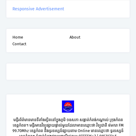
Responsive Advertisement
Home
About
Contact
មន្ទីរព័ត៌មានមានទីតាំងស្ថិតនៅក្នុងភូមិ ១ឧសភា សង្កាត់កំពង់កណ្តាល់ ក្រុងកំពត
ខេត្តកំពត។ មន្ទីរមានវិទ្យុផ្សាយផ្ទាល់មួយដែលាមានឈ្មោះថា វិទ្យុជាតិ ៩មករា FM
99.70Mhz ខេត្តកំពត និងទូរទស្សន៍ផ្សាយតាម Online មានឈ្មោះថា ទូរទស្សន៍