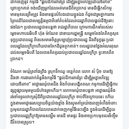
ដាក់ចេញនូវ កម្មវិធី “ផ្តល់ដីការពារព្រៃ ដើម្បីរួមគ្នាអភិវឌ្ឍដោយចីរភាព”
ព្រោះពួកគាត់ ចង់ឃើញអ្នកដែលអត់មានដីពិតប្រាកដ មានដីធ្វើកសិកម្ម
មានមុខរបរត្រឹមត្រូវ និងមានផ្ទះសំបែងដោយខ្លួនឯង ក៏ដូចជារួមគ្នាការពារ
ព្រៃឈើដែលជាសម្បត្តិធម្មជាតិនៅតំបន់ដែលរាជរដ្ឋាភិបាលផ្តល់ដីឱ្យនោះ
ផងដែរ។ ប្រជាពលរដ្ឋបានបន្តថា រាជរដ្ឋាភិបាល ក្រោមការដឹកនាំរបស់ស
ម្តេចមហាបវរធិបតី ហ៊ុន ម៉ាណែត ជានាយករដ្ឋមន្ត្រី សម្តេចតែងតែគិតគូសុខ
ទុក្ខប្រជាពលរដ្ឋ ពិសេសមានចិត្តស្រឡាញ់ប្រជាពលរដ្ឋ ដឹងពីទុក្ខធុរៈប្រជា
ពលរដ្ឋដែលក្រីក្រហើយបានចែកដីជូនពួកគាត់។ ពលរដ្ឋបានថ្លែងអំណរគុណ
ដល់សម្តេចធិបតី ដែលបានគិតគូរដល់ប្រជាពលរដ្ឋដែលក្រីក្រ ខ្វះខាតពិត
ប្រាកដ។
ចំណែក មេឃុំត្រពាំងព្រីង ស្រុកទឹកឈូ ខេត្តកំពត លោក សំ ប៉ិច បានឱ្យ
ដឹងថា ការងារពាក់ព័ន្ធនឹងកម្មវិធី “ផ្តល់ដីការពារព្រៃ ដើម្បីរួមគ្នាអភិវឌ្ឍ
ដោយចីរភាព” អាជ្ញាធរឃុំបានដឹង និងក៏បានបង្កើតគណៈកម្មការដើម្បីធ្វើការ
ផ្សព្វផ្សាយមុនមួយជំហ៊ានរួចហើយ។ លោកមេឃុំបានបន្តថា អាជ្ញាធរឃុំនឹង
រង់ចាំទទួលពាក្យសុំដីពីប្រជាពលរដ្ឋដែលក្រីក្រ ចាប់ពីខែក្រោយនេះ ហើយ
ក្នុងនាមអាជ្ញាធរសប្បាយចិត្តយ៉ាងខ្លាំង និងសូមគាំទ្រយ៉ាងពេញទំហឹងចំពោះ
ប្រមុខរាជរដ្ឋាភិបាលដែលបានដាក់ចេញកម្មវិធីនេះឡើង ក្នុងន័យដើម្បីជួយ
ប្រជាពលរដ្ឋក្រីក្រឱ្យមានសង្ឃឹម មានដី មានផ្ទះ និងអាចប្រកបមុខរបរចិញ្ចឹម
ជីវិតបានស្រួល។