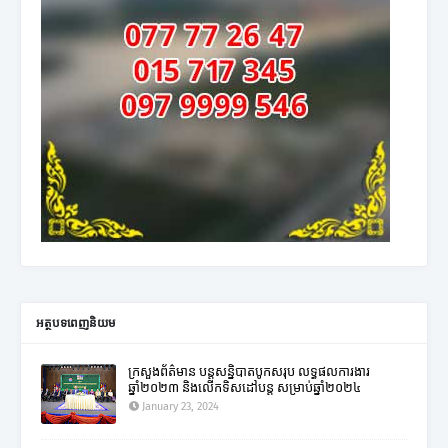
អត្ថបទពេញនិយម
ក្រសួងព័ត៌មាន បន្តសន្និបាតបូកសរុប លទ្ធផលការងារ
ឆ្នាំ២០២៣ និងលើកទិសដៅបន្ត សម្រាប់ឆ្នាំ២០២៤
January 23, 2024