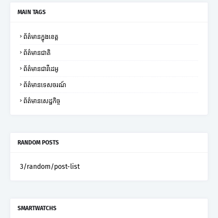
MAIN TAGS
ព័ត៌មានក្នុងខេត្ត
ព័ត៌មានជាតិ
ព័ត៌មានជាវីដេអូ
ព័ត៌មានទេសចរណ៍
ព័ត៌មានសេដ្ឋកិច្ច
RANDOM POSTS
3/random/post-list
SMARTWATCHS