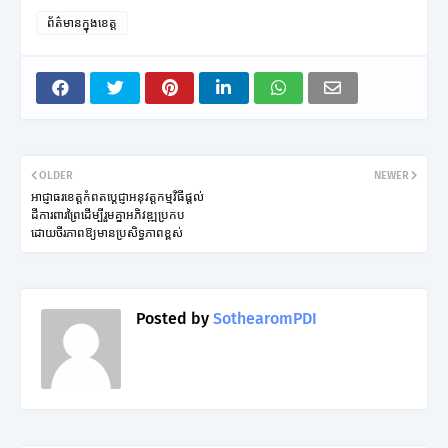
ព័ត៌មានក្នុងខេត្ត
OLDER
NEWER
អាជ្ញាធរខេត្តកំពតប្តេជ្ញាអនុវត្តកម្មវិធីផ្តល់
ដីការពារព្រៃដើម្បីរួមគ្នាអភិវឌ្ឍប្រកប
ដោយចីរភាពឱ្យមានប្រសិទ្ធភាពខ្ពស់
Posted by
SothearomPDI