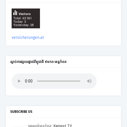
Visitors
Total: 63 561
Today: 3
Yesterday: 28
versicherungen.at
ស្តាប់ការផ្សាយផ្ទាល់វិទ្យុជាតិ ៩មករា ខេត្តកំពត
SUBSCRIBE US