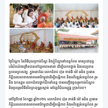
ថ្ងៃបិណ្ឌ១ នៃពិធីបុណ្យកាន់បិណ្ឌ និងភ្ជុំបិណ្ឌនៅខេត្តកំពត មានប្រជាពុទ្ធ
បរិស័ទយ៉ាងច្រើនបានទៅវត្តអារាមនានា ដើម្បីយកចង្ហាន់ និងទេយ្យទាន
ប្រគេនព្រះសង្ឃ ក្នុងនោះដែរ លោកជំទាវ ហ៊ុន ចាន់ធី ម៉ៅ ធនិន ប្រធាន
កិត្តិយសសាខាសមាគមនារីកម្ពុជាដើម្បីសន្តិភាព និងអភិវឌ្ឍន៍ខេត្តកំពត រួម
នឹង ឯកឧត្តម លោកជំទាវថ្នាក់ដឹកនាំខេត្ត បានអញ្ជើងចូលរួមកាន់បិណ្ឌ១
និងចូលរួមពិធីសិតព្រះពុទ្ធរូបស្ពាន់ នៅវត្តពិជ័យឧត្តុង្គ ក្រុងកំពត។
នៅថ្ងៃទី១៨ ខែកញ្ញា ឆ្នាំ២០២៤ លោកជំទាវ ហ៊ុន ចាន់ធី ម៉ៅ ធនិន ប្រធាន
កិត្តិយសសាខាសមាគមនារីកម្ពុជាដើម្បីសន្តិភាព និងអភិវឌ្ឍន៍ខេត្តកំពត រួម