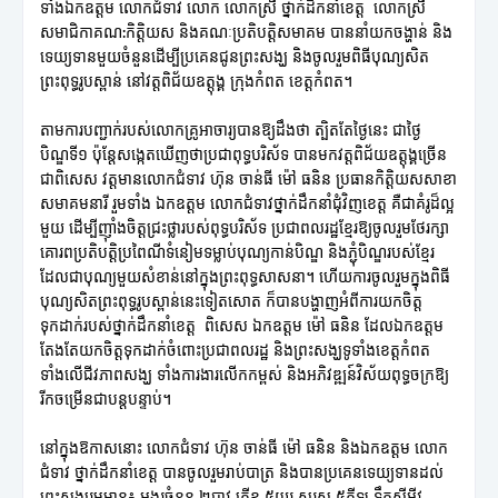
ទាំងឯកឧត្តម លោកជំទាវ លោក លោកស្រី ថ្នាក់ដឹកនាំខេត្ត លោកស្រី
សមាជិកាគណ:កិត្តិយស និងគណៈប្រតិបត្តិសមាគម បាននាំយកចង្ហាន់ និង
ទេយ្យទានមួយចំនួនដើម្បីប្រគេនជូនព្រះសង្ឃ និងចូលរួមពិធីបុណ្យសិត
ព្រះពុទ្ធរូបស្ពាន់ នៅវត្តពិជ័យឧត្តុង្គ ក្រុងកំពត ខេត្តកំពត។
តាមការបញ្ជាក់របស់លោកគ្រូអាចារ្យបានឱ្យដឹងថា ត្បិតតែថ្ងៃនេះ ជាថ្ងៃ
បិណ្ឌទី១ ប៉ុន្តែសង្កេតឃើញថាប្រជាពុទ្ធបរិស័ទ បានមកវត្តពិជ័យឧត្តុង្គច្រើន
ជាពិសេស វត្តមានលោកជំទាវ ហ៊ុន ចាន់ធី ម៉ៅ ធនិន ប្រធានកិត្តិយសសាខា
សមាគមនារី រួមទាំង ឯកឧត្តម លោកជំទាវថ្នាក់ដឹកនាំជុំវិញខេត្ត គឺជាគំរូដ៏ល្អ
មួយ ដើម្បីញ៉ាំងចិត្តជ្រះថ្លារបស់ពុទ្ធបរិស័ទ ប្រជាពលរដ្ឋខ្មែរឱ្យចូលរួមថែរក្សា
គោរពប្រតិបត្តិប្រពៃណីទំនៀមទម្លាប់បុណ្យកាន់បិណ្ឌ និងភ្ជុំបិណ្ឌរបស់ខ្មែរ
ដែលជាបុណ្យមួយសំខាន់នៅក្នុងព្រះពុទ្ធសាសនា។ ហើយការចូលរួមក្នុងពិធី
បុណ្យសិតព្រះពុទ្ធរូបស្ពាន់នេះទៀតសោត ក៏បានបង្ហាញអំពីការយកចិត្ត
ទុកដាក់របស់ថ្នាក់ដឹកនាំខេត្ត ពិសេស ឯកឧត្តម ម៉ៅ ធនិន ដែលឯកឧត្តម
តែងតែយកចិត្តទុកដាក់ចំពោះប្រជាពលរដ្ឋ និងព្រះសង្ឃទូទាំងខេត្តកំពត
ទាំងលើជីវភាពសង្ឃ ទាំងការងារលើកកម្ពស់ និងអភិវឌ្ឍន៍វិស័យពុទ្ធចក្រឱ្យ
រីកចម្រើនជាបន្តបន្ទាប់។
នៅក្នុងឱកាសនោះ លោកជំទាវ ហ៊ុន ចាន់ធី ម៉ៅ ធនិន និងឯកឧត្តម លោក
ជំទាវ ថ្នាក់ដឹកនាំខេត្ត បានចូលរួមរាប់បាត្រ និងបានប្រគេនទេយ្យទានដល់
ព្រះសង្ឃរួមមាន៖ អង្ករចំនួន ២បាវ ត្រីខ ៥យួរ ស្ករស ៥គីឡូ ទឹកស៊ីអ៊ីវ