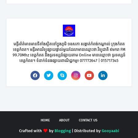
មន្ទីរព័ត៌មានមានទីតាំងស្ថិតនៅក្នុងភូមិ ១ឧសភា សង្កាត់កំពង់កណ្តាល់ ក្រុងកំពត
ខេត្តកំពត។ មន្ទីរមានវិទ្យុផ្សាយផ្ទាល់មួយដែលាមានឈ្មោះថា វិទ្យុជាតិ ៩មករា FM
99.70Mhz ខេត្តកំពត និងទូរទស្សន៍ផ្សាយតាម Online មានឈ្មោះថា ទូរទស្សន៍
ខេត្តកំពត។ ទំនាក់ទំនងផ្សាយពាណិជ្ជកម្ម៖ 077772647 | 015717345
HOME
ABOUT
CONTACT US
Crafted with
by
Blogging
| Distributed by
Gooyaabi