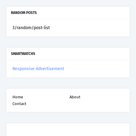
RANDOM POSTS
3/random/post-list
SMARTWATCHS
Responsive Advertisement
Home
About
Contact