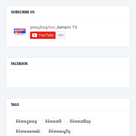
SUBSCRIBE US
FACEBOOK
TAGS
ព័ត៌មានក្នុងខេត្ត
ព័ត៌មានជាតិ
ព័ត៌មានជាវីដេអូ
ព័ត៌មានទេសចរណ៍
ព័ត៌មានសេដ្ឋកិច្ច