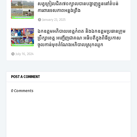
សត្វក្រៀលជិត៧០ក្បាលបានបង្ហាញខ្លួននៅតំបន់
ការពារទេសភាពអន្លង់ព្រីង
January 23, 2025
ឯកឧត្តមអភិបាលខេត្តកំពត និងឯកឧត្តមប្រធានក្រុម
ប្រឹក្សាខេត្ត អញ្ជើញជាគណៈអធិបតីក្នុងពិធីប្រកាស
ចូលកាន់មុខតំណែងអភិបាលស្រុកឈូក
July 16, 2024
POST A COMMENT
0 Comments