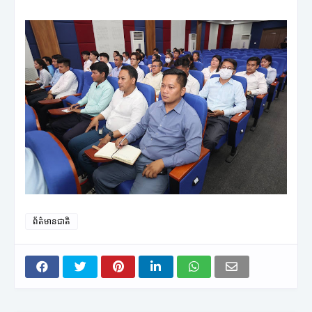
ព័ត៌មានជាតិ