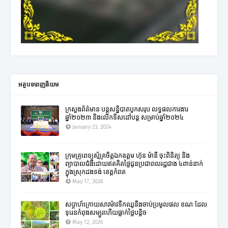
អត្ថបទពេញនិយម
ក្រសួងព័ត៌មាន បន្តសន្និបាតបូកសរុប លទ្ធផលការងារ
ឆ្នាំ២០២៣ និងលើកទិសដៅបន្ត សម្រាប់ឆ្នាំ២០២៤
January 23, 2024
ក្រុមគ្រូពេទ្យស្ម័គ្រចិត្តឯកឧត្តម ហ៊ុន ម៉ានី ចុះពិនិត្យ និង
ព្យាបាលជំងឺដោយឥតគិតថ្លៃជូនប្រជាពលរដ្ឋជាង ៤ពាន់នាក់
ក្នុងស្រុកដងទង់ ខេត្តកំពត
May 17, 2026
សប្តាហ៍ក្រោយសាវម៉ាវទឹកឈូនឹងចាប់ប្រមូលផល ខណៈដែល
ទុរេនកំពុងសម្បូរហើយធ្លាក់ថ្លៃបន្តិច
May 12, 2026