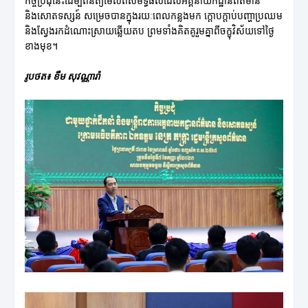
កិច្ចប្រជុំនេះដើម្បីពិនិត្យមើលពីសមិទ្ធផលដែលអគ្គនាយកដ្ឋានព័ត៌មាន
និងសោតទស្សន៍ សម្រេចបានក្នុងរយៈពេលកន្លងមក ក្តោបក្តាប់បញ្ហាប្រឈម
និងស្វែងរកដំណោះស្រាយឆ្លើយតប ព្រមទាំងគិតគូរួមគ្នាពីចក្ខុវិស័យទៅថ្ងៃ
ខាងមុខ។
រូបថត៖ ខឹម សុវណ្ណារ៉ា