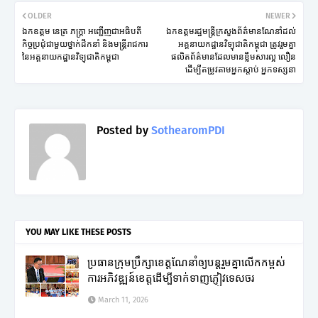
OLDER
NEWER
ឯកឧត្តម នេត្រ ភក្រ្តា អញ្ជើញជាអធិបតី
ឯកឧត្ដមរដ្ឋមន្រ្តីក្រសួងព័ត៌មានណែនាំដល់
កិច្ចប្រជុំជាមួយថ្នាក់ដឹកនាំ និងមន្រ្តីរាជការ
អគ្គនាយកដ្ឋានវិទ្យុជាតិកម្ពុជា ត្រូវរួមគ្នា
នៃអគ្គនាយកដ្ឋានវិទ្យុជាតិកម្ពុជា
ផលិតព័ត៌​មាន​ដែលមានខ្លឹមសារល្អ លឿន
ដើម្បីតម្រូវតាមអ្នកស្ដាប់ អ្នកទស្សនា
Posted by
SothearomPDI
YOU MAY LIKE THESE POSTS
ប្រធានក្រុមប្រឹក្សាខេត្តណែនាំឲ្យបន្តរួមគ្នាលើកកម្ពស់
ការអភិវឌ្ឍន៍ខេត្តដើម្បីទាក់ទាញភ្ញៀវទេសចរ
March 11, 2026