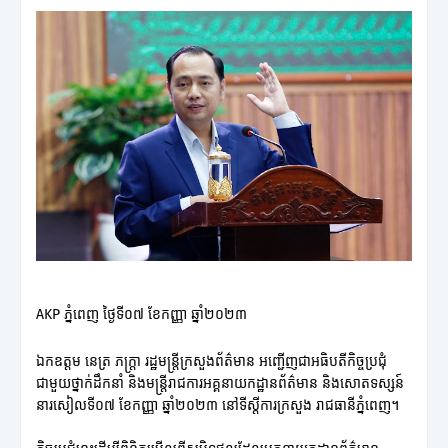
AKP ភ្នំពេញ ថ្ងៃទី០៧ ខែកញ្ញា ឆ្នាំ២០២៣
ឯកឧត្តម នេត្រ ភក្រ្តា រដ្ឋមន្ត្រីក្រសួងព័ត៌មាន អញ្ជើញជាអធិបតីកិច្ចប្រជុំ
ជាមួយថ្នាក់ដឹកនាំ និងមន្រ្តីរាជការអគ្គនាយកដ្ឋានព័ត៌មាន និងសោតទស្សន៍
នារសៀលទី០៧ ខែកញ្ញា ឆ្នាំ២០២៣ នៅទីស្តីការក្រសួង រាជធានីភ្នំពេញ។