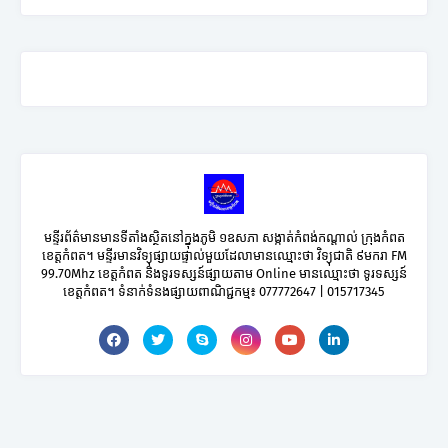
មន្ទីរព័ត៌មានមានទីតាំងស្ថិតនៅក្នុងភូមិ ១ឧសភា សង្កាត់កំពង់កណ្តាល់ ក្រុងកំពត
ខេត្តកំពត។ មន្ទីរមានវិទ្យុផ្សាយផ្ទាល់មួយដែលាមានឈ្មោះថា វិទ្យុជាតិ ៩មករា FM
99.70Mhz ខេត្តកំពត និងទូរទស្សន៍ផ្សាយតាម Online មានឈ្មោះថា ទូរទស្សន៍
ខេត្តកំពត។ ទំនាក់ទំនងផ្សាយពាណិជ្ជកម្ម៖ 077772647 | 015717345