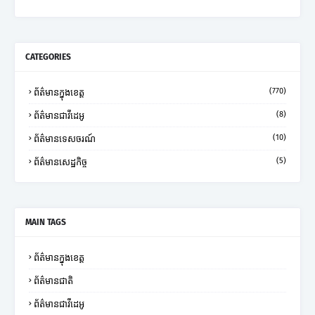
CATEGORIES
(770)
ព័ត៌មានក្នុងខេត្ត
(8)
ព័ត៌មានជាវីដេអូ
(10)
ព័ត៌មានទេសចរណ៍
(5)
ព័ត៌មានសេដ្ឋកិច្ច
MAIN TAGS
ព័ត៌មានក្នុងខេត្ត
ព័ត៌មានជាតិ
ព័ត៌មានជាវីដេអូ