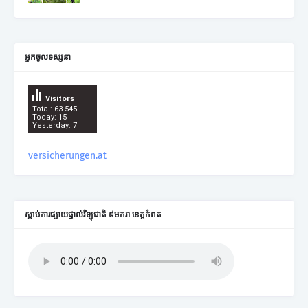
អ្នកចូលទស្សនា
Visitors
Total: 63 545
Today: 15
Yesterday: 7
versicherungen.at
ស្តាប់ការផ្សាយផ្ទាល់វិទ្យុជាតិ ៩មករា ខេត្តកំពត