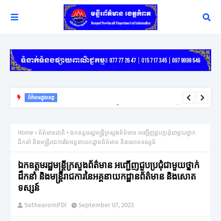
ព័ត៌មានក្នុងខេត្ត
យុទ្ធសាស្ត្រ ឈ្នះ ឈ្នះ នៅតែជាកូនសោរដ៏សំខាន់ក្នុងការដោះស្រាយវិវាទក្រៅ
ប្រព័ន្ធតុលាការរបស់អភិបាលខេត្តកំពត
Home
ព័ត៌មានជាតិ
ឯកឧត្តមរដ្ឋមន្ត្រីក្រសួងព័ត៌មាន អញ្ជើញជួបប្រជុំជាមួយថ្នាក់
ដឹកនាំ និងមន្រ្តីរាជការនៃអគ្គនាយកដ្ឋានព័ត៌មាន និងសោតទស្សន៍
ឯកឧត្តមរដ្ឋមន្ត្រីក្រសួងព័ត៌មាន អញ្ជើញជួបប្រជុំជាមួយថ្នាក់
ដឹកនាំ និងមន្រ្តីរាជការនៃអគ្គនាយកដ្ឋានព័ត៌មាន និងសោត
ទស្សន៍
SothearomPDI
September 07, 2023