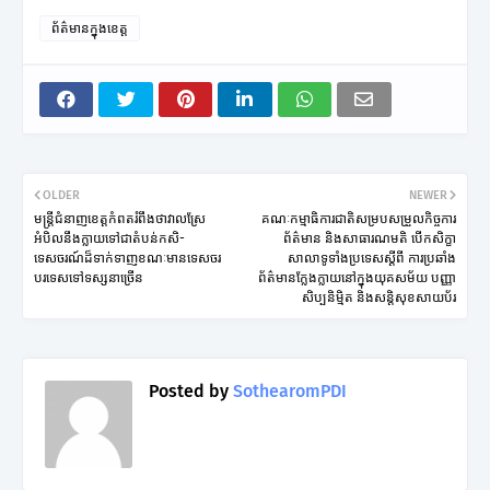
ព័ត៌មានក្នុងខេត្ត
OLDER
NEWER
មន្ត្រីជំនាញខេត្តកំពតរំពឹងថាវាលស្រែ
គណៈកម្មាធិការជាតិសម្របសម្រួលកិច្ចការ
អំបិលនឹងក្លាយទៅជាតំបន់កសិ-
ព័ត៌មាន និងសាធារណមតិ បើកសិក្ខា
ទេសចរណ៍ដ៏ទាក់ទាញខណៈមានទេសចរ
សាលាទូទាំងប្រទេសស្តីពី ការប្រឆាំង
បរទេសទៅទស្សនាច្រើន
ព័ត៌មានក្លែងក្លាយនៅក្នុងយុគសម័យ បញ្ញា
សិប្បនិមិ្មត និងសន្តិសុខសាយប័រ
Posted by
SothearomPDI