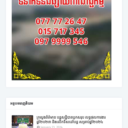
អត្ថបទពេញនិយម
ក្រសួងព័ត៌មាន បន្តសន្និបាតបូកសរុប លទ្ធផលការងារ
ឆ្នាំ២០២៣ និងលើកទិសដៅបន្ត សម្រាប់ឆ្នាំ២០២៤
January 23, 2024