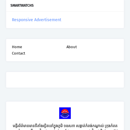
SMARTWATCHS
Responsive Advertisement
Home
About
Contact
មន្ទីរព័ត៌មានមានទីតាំងស្ថិតនៅក្នុងភូមិ ១ឧសភា សង្កាត់កំពង់កណ្តាល់ ក្រុងកំពត