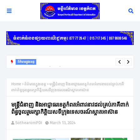
ព័ត៌មានក្នុងខេត្ត
សប្តាហ៍ក្រោយសាវម៉ាវទឹកឈូនឹងចាប់ប្រមូលផល ខណៈដែលទុរេនកំពុងសម្បូ
រហើយធ្លាក់ថ្លៃបន្តិច
Home
ព័ត៌មានក្នុងខេត្ត
មន្ត្រីជំនាញ និងអាជ្ញាធរខេត្តកំពតអំពាវនាវដល់គ្រប់ភាគី
ពាក់ព័ន្ធចូលរួមរក្សាកិត្តិយសទីក្រុងទេសចរណ៍ស្អាតអាស៊ាន
មន្ត្រីជំនាញ និងអាជ្ញាធរខេត្តកំពតអំពាវនាវដល់គ្រប់ភាគីពាក់
ព័ន្ធចូលរួមរក្សាកិត្តិយសទីក្រុងទេសចរណ៍ស្អាតអាស៊ាន
SothearomPDI
March 13, 2024