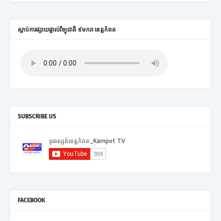
ស្តាប់ការផ្សាយផ្ទាល់វិទ្យុជាតិ ៩មករា ខេត្តកំពត
SUBSCRIBE US
FACEBOOK