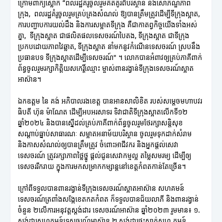
ក្រោមពាក្យស្លោក “ពលរដ្ឋគំរូចូលរួមគិតគូរពីបរិស្ថាន និងសោភណ្ឌភាព
ក្រុង, ពលរដ្ឋគំរូចូលរួមគ្រប់គ្រងសំណល់ ឱ្យបានត្រឹមត្រូវដើម្បីទីក្រុងស្អាត,
ការបញ្ជាបការយល់ដឹង និងការសម្អាតទីក្រុង គឺជាកាតព្វកិច្ចយើងទាំងអស់
គ្នា, ទីក្រុងស្អាត ជាផលិតផលទេសចរណ៍បៃតង, ទីក្រុងស្អាត ជាទីក្រុង
ប្រកបដោយភាពវៃឆ្លាត, ទីក្រុងស្អាត នាំមកនូវកំណើនទេសចរណ៍ ស្របនឹង
ប្រធានបទ ទីក្រុងស្អាតដើម្បីទេសចរណ៍" ។ លោកបានអំពាវឲ្យគ្រប់ភាគីពាក់
ព័ន្ធចូលរួមរក្សាកិត្តិយសកេរ្តិ៍ឈ្មោះ ម្ចាស់ពានរង្វាន់ទីក្រុងទេសចរណ៍ស្អាត
អាស៊ាន។
ឯកឧត្តម នៃ គង់ អភិបាលរងខេត្ត បានអានសាលិខិត របស់សម្តេចមហាបវរ
ធិបតី ហ៊ុន ម៉ាណែត ដើម្បីអបអរសាទរ ទិវាជាតិទីក្រុងស្អាតលើកទី១២
ឆ្នាំ២០២៤ និងបានស្នើដល់គ្រប់ភាគីពាក់ព័ន្ធចូលរួមថែរក្សាសន្តិសុខ
សណ្តាប់ធ្នាប់សាធារណៈ សម្អាតអនាម័យបរិស្ថាន ចូលរួមទុកដាក់សំរាម
និងកាសសំណល់ឲ្យបានត្រឹមត្រូវ ចំពោះអាជីវករ និងអ្នកផ្តល់សេវា
ទេសចរណ៍ ត្រូវរក្សាភាពថ្លៃថ្នូ ផ្តល់ជូនសេវាកម្មល្អ តម្លៃសមរម្យ ដើម្បីឲ្យ
ទេសចររីករាយ ក្នុងការមកសម្រាកកម្សាន្តនៅខេត្តកំពតកាន់តែច្រើន។
ក្រៅពីទទួលបានពានរង្វាន់ទីក្រុងទេសចរណ៍ស្អាតអាស៊ាន សហគមន៍
ទេសចរណ៍ត្រពាំងសង្កែខេតកតកំពត ក៏ទទួលបានជ័យលាភី និងពានរង្វាន់
ចំនួន ២លើការអនុវត្តស្តង់ដារ ទេសចរណ៍អាស៊ាន ឆ្នាំ២០២៣ រួមមាន៖ ១.
ស្ដង់ដារសហគមន៍ទេសចរណ៍អាស៊ាន ២.ស្ដង់ដារផ្ទះស្នាក់សហ គមន៍