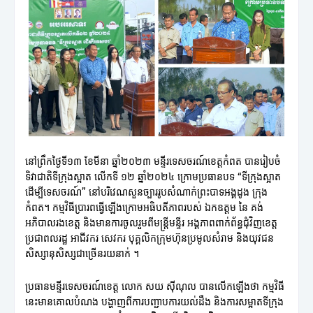
នៅព្រឹកថ្ងៃទី១៣ ខែមីនា ឆ្នាំ២០២៣ មន្ទីរទេសចរណ៍ខេត្តកំពត បានរៀបចំ
ទិវាជាតិទីក្រុងស្អាត លើកទី ១២ ឆ្នាំ២០២៤ ក្រោមប្រធានបទ “ទីក្រុងស្អាត
ដើម្បីទេសចរណ៍” នៅបរិវេណសួនច្បាររូបសំណាក់ព្រះបាទអង្គដូង ក្រុង
កំពត។ កម្មវិធីប្រារពធ្វើឡើងក្រោមអធិបតីភាពរបស់ ឯកឧត្តម នៃ គង់
អភិបាលរងខេត្ត និងមានការចូលរួមពីមន្ត្រីមន្ទីរ អង្គភាពពាក់ព័ន្ធជុំវិញខេត្ត
ប្រជាពលរដ្ឋ អាជីវករ សេវករ បុគ្គលិកក្រុមហ៊ុនប្រមូលសំរាម និងយុវជន
សិស្សានុសិស្សជាច្រើនរយនាក់ ។
ប្រធានមន្ទីរទេសចរណ៍ខេត្ត លោក សយ ស៊ីណុល បានលើកឡើងថា កម្មវិធី
នេះមានគោលបំណង បង្ហាញពីការបញ្ជាបការយល់ដឹង និងការសម្អាតទីក្រុង