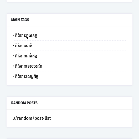
MAIN TAGS
ព័ត៌មានក្នុងខេត្ត
ព័ត៌មានជាតិ
ព័ត៌មានជាវីដេអូ
ព័ត៌មានទេសចរណ៍
ព័ត៌មានសេដ្ឋកិច្ច
RANDOM POSTS
3/random/post-list