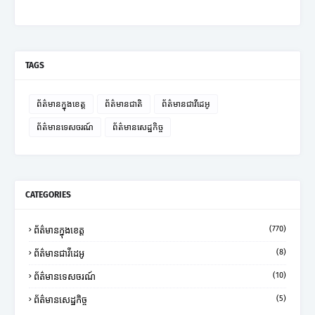
TAGS
ព័ត៌មានក្នុងខេត្ត
ព័ត៌មានជាតិ
ព័ត៌មានជាវីដេអូ
ព័ត៌មានទេសចរណ៍
ព័ត៌មានសេដ្ឋកិច្ច
CATEGORIES
(770)
ព័ត៌មានក្នុងខេត្ត
(8)
ព័ត៌មានជាវីដេអូ
(10)
ព័ត៌មានទេសចរណ៍
(5)
ព័ត៌មានសេដ្ឋកិច្ច