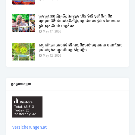
ក្រុមគ្រូពេទ្យស្ម័គ្រចិត្តឯកឧត្តម ហ៊ុន ម៉ានី ចុះពិនិត្យ និង
ព្យាបាលជំងឺដោយឥតគិតថ្លៃជូនប្រជាពលរដ្ឋជាង ៤ពាន់នាក់
ក្នុងស្រុកដងទង់ ខេត្តកំពត
May 17, 2026
សប្តាហ៍ក្រោយសាវម៉ាវទឹកឈូនឹងចាប់ប្រមូលផល ខណៈដែល
ទុរេនកំពុងសម្បូរហើយធ្លាក់ថ្លៃបន្តិច
May 12, 2026
អ្នកចូលទស្សនា
Visitors
Total: 63 513
Today: 26
Yesterday: 32
versicherungen.at