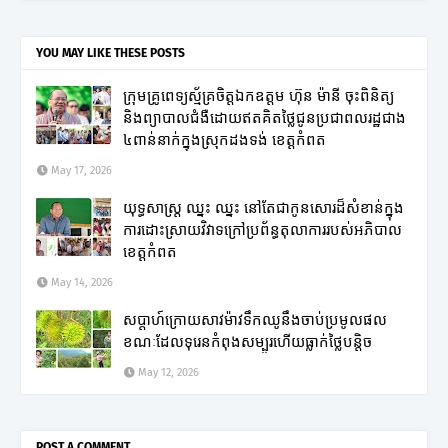
YOU MAY LIKE THESE POSTS
ក្រុមគ្រូពេទ្យស្ម័គ្រចិត្តឯកឧត្តម ហ៊ុន ម៉ានី ចុះពិនិត្យ
និងព្យាបាលជំងឺដោយឥតគិតថ្លៃជូនប្រជាពលរដ្ឋជាង
៤ពាន់នាក់ក្នុងស្រុកដងទង់ ខេត្តកំពត
May 17, 2026
យុទ្ធសាស្ត្រ ឈ្នះ ឈ្នះ នៅតែជាកូនសោរដ៏សំខាន់ក្នុង
ការដោះស្រាយវិវាទក្រៅប្រព័ន្ធតុលាការរបស់អភិបាល
ខេត្តកំពត
May 14, 2026
សប្តាហ៍ក្រោយសាវម៉ាវទឹកឈូនឹងចាប់ប្រមូលផល
ខណៈដែលទុរេនកំពុងសម្បូរហើយធ្លាក់ថ្លៃបន្តិច
May 12, 2026
POST A COMMENT