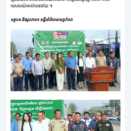
ទេសចរណ៍អាស៊ានផងដែរ ៕
អត្ថបទ និងរូបភាព៖ មន្ទីរព័ត៌មានខេត្តកំពត