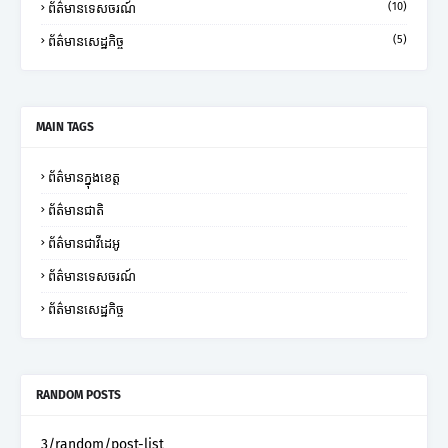
(10)
ព័ត៌មានទេសចរណ៍
(5)
ព័ត៌មានសេដ្ឋកិច្ច
MAIN TAGS
ព័ត៌មានក្នុងខេត្ត
ព័ត៌មានជាតិ
ព័ត៌មានជាវីដេអូ
ព័ត៌មានទេសចរណ៍
ព័ត៌មានសេដ្ឋកិច្ច
RANDOM POSTS
3/random/post-list