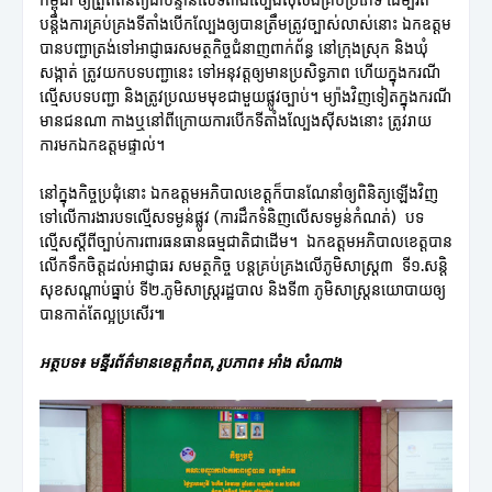
កម្ពុជា ឲ្យត្រួតពិនិត្យជាបន្ទាន់លើទីតាំងល្បែងស៊ីសង់គ្រប់ប្រភេទ ដើម្បីរិត
បន្តឹងការគ្រប់គ្រងទីតាំងបើកល្បែងឲ្យបានត្រឹមត្រូវច្បាស់លាស់នោះ ឯកឧត្តម
បានបញ្ជាត្រង់ទៅអាជ្ញាធរសមត្ថកិច្ចជំនាញពាក់ព័ន្ធ នៅក្រុងស្រុក និងឃុំ
សង្កាត់ ត្រូវយកបទបញ្ជានេះ ទៅអនុវត្តឲ្យមានប្រសិទ្ធភាព ហើយក្នុងករណី
ល្មើសបទបញ្ជា និងត្រូវប្រឈមមុខជាមួយផ្លូវច្បាប់។ ម្យ៉ាងវិញទៀតក្នុងករណី
មានជនណា កាងឬនៅពីក្រោយការបើកទីតាំងល្បែងស៊ីសងនោះ ត្រូវរាយ
ការមកឯកឧត្តមផ្ទាល់។
នៅក្នុងកិច្ចប្រជុំនោះ ឯកឧត្តមអភិបាលខេត្តក៏បានណែនាំឲ្យពិនិត្យឡើងវិញ
ទៅលើការងារបទល្មើសទម្ងន់ផ្លូវ (ការដឹកទំនិញលើសទម្ងន់កំណត់) បទ
ល្មើសស្តីពីច្បាប់ការពារធនធានធម្មជាតិជាដើម។ ឯកឧត្តមអភិបាលខេត្តបាន
លើកទឹកចិត្តដល់អាជ្ញាធរ សមត្ថកិច្ច បន្តគ្រប់គ្រងលើភូមិសាស្ត្រ៣ ទី១.សន្តិ
សុខសណ្តាប់ធ្នាប់ ទី២.ភូមិសាស្ត្ររដ្ឋបាល និងទី៣ ភូមិសាស្ត្រនយោបាយឲ្យ
បានកាត់តែល្អប្រសើរ៕
អត្ថបទ៖ មន្ទីរព័ត៌មានខេត្តកំពត, រូបភាព៖ អាំង សំណាង