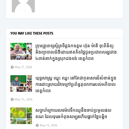
YOU MAY LIKE THESE POSTS
ក្រុមគ្រូពេទ្យស្ម័គ្រចិត្តឯកឧត្តម ហ៊ុន ម៉ានី ចុះពិនិត្យ
និងព្យាបាលជំងឺដោយឥតគិតថ្លៃជូនប្រជាពលរដ្ឋជាង
៤ពាន់នាក់ក្នុងស្រុកដងទង់ ខេត្តកំពត
May 17, 2026
យុទ្ធសាស្ត្រ ឈ្នះ ឈ្នះ នៅតែជាកូនសោរដ៏សំខាន់ក្នុង
ការដោះស្រាយវិវាទក្រៅប្រព័ន្ធតុលាការរបស់អភិបាល
ខេត្តកំពត
May 14, 2026
សប្តាហ៍ក្រោយសាវម៉ាវទឹកឈូនឹងចាប់ប្រមូលផល
ខណៈដែលទុរេនកំពុងសម្បូរហើយធ្លាក់ថ្លៃបន្តិច
May 12, 2026