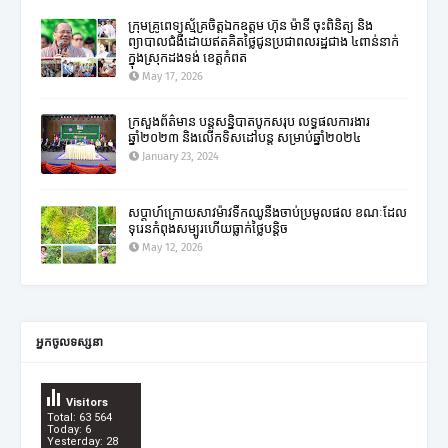
ក្រុមគ្រូពេទ្យស្ម័គ្រចិត្តឯកឧត្តម ហ៊ុន ម៉ានី ចុះពិនិត្យ និង
ព្យាបាលជំងឺដោយឥតគិតថ្លៃជូនប្រជាពលរដ្ឋជាង ៤ពាន់នាក់
ក្នុងស្រុកដងទង់ ខេត្តកំពត
May 17, 2026
ក្រសួងព័ត៌មាន បន្តសន្និបាតបូកសរុប លទ្ធផលការងារ
ឆ្នាំ២០២៣ និងលើកទិសដៅបន្ត សម្រាប់ឆ្នាំ២០២៤
January 23, 2024
សប្តាហ៍ក្រោយសាវម៉ាវទឹកឈូនឹងចាប់ប្រមូលផល ខណៈដែល
ទុរេនកំពុងសម្បូរហើយធ្លាក់ថ្លៃបន្តិច
May 12, 2026
អ្នកចូលទស្សនា
Visitors
Total: 63 564
Today: 6
Yesterday: 28