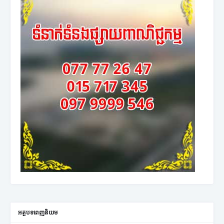
អត្ថបទពេញនិយម