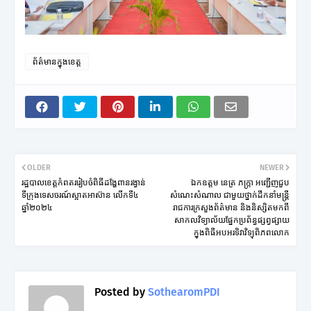
ព័ត៌មានក្នុងខេត្ត
OLDER
NEWER
រដ្ឋបាលខេត្តកំពតររៀបចំពិធីដង្ហែពានរង្វាន់
ឯកឧត្តម នេត្រ ភក្ក្រា អញ្ជើញជួប
ទីក្រុងទេសចរណ៍ស្អាតអាស៊ាន លើកទី៤
សំណេះសំណាល ជាមួយថ្នាក់ដឹកនាំមន្ត្រី
ឆ្នាំ២០២៤
រាជការក្រសួងព័ត៌មាន និងនិស្សិតមកពី
សាកលវិទ្យាល័យផ្នែកប្រព័ន្ធផ្សព្វផ្សាយ
ក្នុងពិធីអបអរទិវាវិទ្យុពិភពលោក
Posted by
SothearomPDI