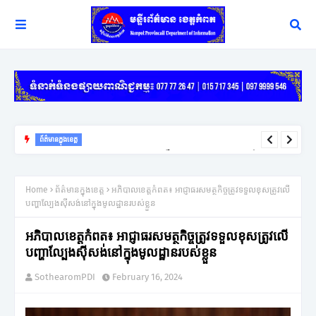
ព័ត៌មានក្នុងខេត្ត
យុទ្ធសាស្ត្រ ឈ្នះ ឈ្នះ នៅតែជាកូនសោរដ៏សំខាន់ក្នុងការដោះស្រាយវិវាទក្រៅ
ប្រព័ន្ធតុលាការរបស់អភិបាលខេត្តកំពត
Home
ព័ត៌មានក្នុងខេត្ត
អភិបាលខេត្តកំពត៖ អាជ្ញាធរសមត្ថកិច្ចត្រូវទទួលខុសត្រូវលើ
បញ្ហាល្បែងស៊ីសង់នៅក្នុងមូលដ្ឋានរបស់ខ្លួន
អភិបាលខេត្តកំពត៖ អាជ្ញាធរសមត្ថកិច្ចត្រូវទទួលខុសត្រូវលើ
បញ្ហាល្បែងស៊ីសង់នៅក្នុងមូលដ្ឋានរបស់ខ្លួន
SothearomPDI
February 16, 2024