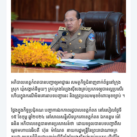
អភិបាលខេត្តកំពតបានបញ្ជាឲ្យអាជ្ញាធរ សមត្ថកិច្ចជំនាញពាក់ព័ន្ធនៅក្រុង
ស្រុក ឃុំសង្កាត់នីមួយៗ គ្រប់គ្រងល្បែងស៊ីសងគ្រប់ប្រភេទឲ្យបានល្អប្រសើរ
ហើយក្នុងករណីមិនគោរពបទបញ្ជានេះ និងត្រូវប្រឈមមុខចំពោះមុខច្បាប់ ។
ថ្លែងក្នុងកិច្ចប្រជុំគណៈបញ្ជាការឯកភាពរដ្ឋបាលខេត្តកំពត នៅរសៀលថ្ងៃទី
១៥ ខែកុម្ភៈឆ្នាំ២០២៤ នៅសាលសន្និសិទបូកគោខេត្តកំពត ឯកឧត្តម ម៉ៅ
ធនិន អភិបាលខេត្តបានមានប្រសាសន៍ថា ដោយទទួលបានបទបញ្ជាពីស
ម្តេចមហាបវរធិបតី ហ៊ុន ម៉ាណែត នាយករដ្ឋមន្ត្រីនៃព្រះរាជាណាចក្រ