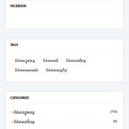
FACEBOOK
TAGS
ព័ត៌មានក្នុងខេត្ត
ព័ត៌មានជាតិ
ព័ត៌មានជាវីដេអូ
ព័ត៌មានទេសចរណ៍
ព័ត៌មានសេដ្ឋកិច្ច
CATEGORIES
(770)
ព័ត៌មានក្នុងខេត្ត
(8)
ព័ត៌មានជាវីដេអូ