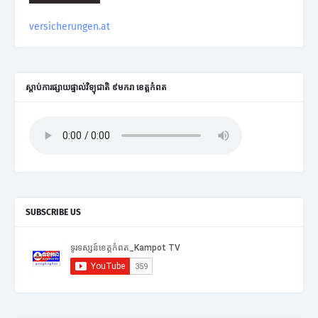
versicherungen.at
ស្តាប់ការផ្សាយផ្ទាល់វិទ្យុជាតិ ៩មករា ខេត្តកំពត
SUBSCRIBE US