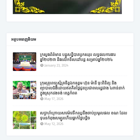
អត្ថបទពេញនិយម
ក្រសួងព័ត៌មាន បន្តសន្និបាតបូកសរុប លទ្ធផលការងារ
ឆ្នាំ២០២៣ និងលើកទិសដៅបន្ត សម្រាប់ឆ្នាំ២០២៤
January 23, 2024
ក្រុមគ្រូពេទ្យស្ម័គ្រចិត្តឯកឧត្តម ហ៊ុន ម៉ានី ចុះពិនិត្យ និង
ព្យាបាលជំងឺដោយឥតគិតថ្លៃជូនប្រជាពលរដ្ឋជាង ៤ពាន់នាក់
ក្នុងស្រុកដងទង់ ខេត្តកំពត
May 17, 2026
សប្តាហ៍ក្រោយសាវម៉ាវទឹកឈូនឹងចាប់ប្រមូលផល ខណៈដែល
ទុរេនកំពុងសម្បូរហើយធ្លាក់ថ្លៃបន្តិច
May 12, 2026