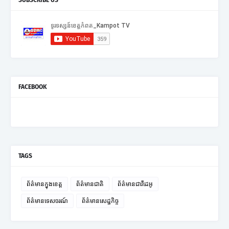
SUBSCRIBE US
FACEBOOK
TAGS
ព័ត៌មានក្នុងខេត្ត
ព័ត៌មានជាតិ
ព័ត៌មានជាវីដេអូ
ព័ត៌មានទេសចរណ៍
ព័ត៌មានសេដ្ឋកិច្ច