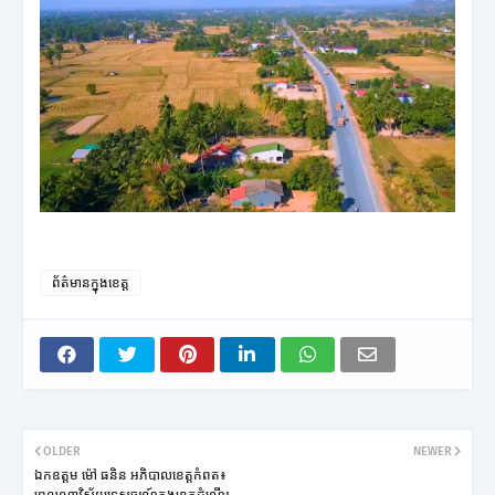
ព័ត៌មានក្នុងខេត្ត
OLDER
NEWER
ឯកឧត្តម ម៉ៅ ធនិន អភិបាលខេត្តកំពត៖