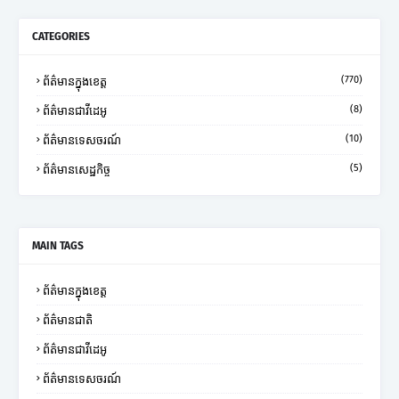
CATEGORIES
(770)
ព័ត៌មានក្នុងខេត្ត
(8)
ព័ត៌មានជាវីដេអូ
(10)
ព័ត៌មានទេសចរណ៍
(5)
ព័ត៌មានសេដ្ឋកិច្ច
MAIN TAGS
ព័ត៌មានក្នុងខេត្ត
ព័ត៌មានជាតិ
ព័ត៌មានជាវីដេអូ
ព័ត៌មានទេសចរណ៍