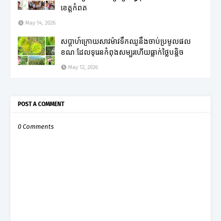
ខេត្តកំពត
May 14, 2026
សប្តាហ៍ក្រោយសាវម៉ាវទឹកឈូនឹងចាប់ប្រមូលផល
ខណៈដែលទុរេនកំពុងសម្បូរហើយធ្លាក់ថ្លៃបន្តិច
May 12, 2026
POST A COMMENT
0 Comments