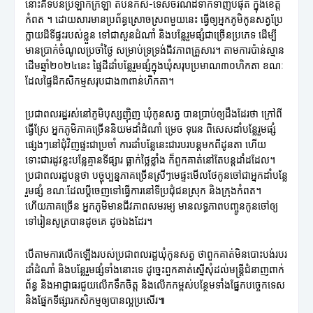
នោះគឺទំបន់ប្រឡាក់ក្រឡា តំបន់កសិ-ទេសចរណ៍ដ៏ទាក់ទាញបំផុត ក្នុងខេត្ត
កំពត ។ ដោយសារមានប្រព័ន្ធស្រោចស្រពមួយនេះ ធ្វើឲ្យអ្នកភូមិកូនសត្វប្រែ
ក្លាយដីទីផ្ទះរបស់ខ្លួន ទៅជាសួនដំណាំ និងបន្លែរួមផ្សំជាច្រើនប្រភេទ ដើម្បី
មានប្រាក់ចំណូលប្រចាំថ្ងៃ សម្រាប់ទ្រទ្រង់ជីវភាពគ្រួសារ។ តាមការប៉ាន់ស្មាន
ដើមឆ្នាំ២០២៤នេះ ផ្ទៃដីដាំបន្លែរួមផ្សំក្នុងឃុំសរុបប្រមាណ៣០ហិកតា ខណៈ
ដែលផ្ទៃដីកសិកម្មសរុបជាង៣ពាន់ហិកតា។
ប្រជាពលរដ្ឋរស់នៅភូមិបុស្សញ៉ិញ ឃុំកូនសត្វ បានប្រាប់ឲ្យដឹងដែរថា ក្រៅពី
ធ្វើស្រែ អ្នកភូមិភាគច្រើននិយមដាំដំណាំ ម្រេច ទុរេន ពិសេសដាំបន្លែរួមផ្សំ
ផ្សេងៗនៅជុំវិញផ្ទះជាប្រចាំ ការដាំបន្លែនេះជារបរបន្តមកពីដូនតា ហើយ
ទោះជារដូវខ្លះបន្លែគ្មានទីផ្សារ ធ្លាក់ថ្លៃខ្លាំង ក៏ពួកគាត់នៅតែបន្តដាំដដែល។
ប្រជាពលរដ្ឋបន្តថា បច្ចុប្បន្នភាគច្រើនស្រីៗមេផ្ទះមើលថែកូនចៅជាអ្នកដាំបន្លែ
រួមផ្សំ ខណៈដែលប្តីចេញទៅធ្វើការនៅទីប្រជុំជនស្រុក និងក្រុងកំពត។
ហើយភាគច្រើន អ្នកភូមិមានជីវភាពសមរម្យ មានលទ្ធភាពបញ្ចូនកូនចៅឲ្យ
ទៅរៀនសូត្របានដូចគេ ដូចឯងដែរ។
បើតាមការលើកឡើងរបស់ប្រជាពលរដ្ឋឃុំកូនសត្វ ថាពួកគាត់មិនបោះបង់របរ
ដាំដំណាំ និងបន្លែរួមផ្សំទាំងនោះទេ ដូច្នេះពួកគាត់ស្នើសុំដល់មន្ត្រីជំនាញពាក់
ព័ន្ធ និងអាជ្ញាធរជួយលើកទឹកចិត្ត និងលើកកម្ពស់បន្ថែមទាំងផ្នែកបច្ចេកទេស
និងផ្នែកទីផ្សារកសិកម្មឲ្យបានល្អប្រសើរ៕