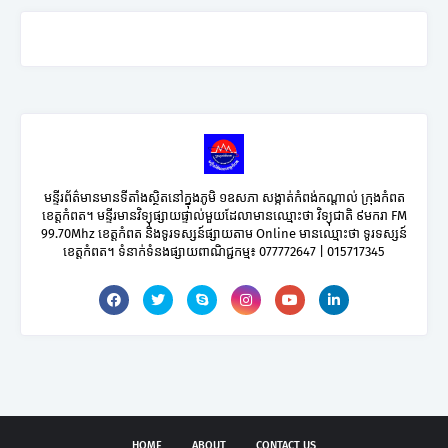
មន្ទីរព័ត៌មានមានទីតាំងស្ថិតនៅក្នុងភូមិ ១ឧសភា សង្កាត់កំពង់កណ្តាល់ ក្រុងកំពត
ខេត្តកំពត។ មន្ទីរមានវិទ្យុផ្សាយផ្ទាល់មួយដែលាមានឈ្មោះថា វិទ្យុជាតិ ៩មករា FM
99.70Mhz ខេត្តកំពត និងទូរទស្សន៍ផ្សាយតាម Online មានឈ្មោះថា ទូរទស្សន៍
ខេត្តកំពត។ ទំនាក់ទំនងផ្សាយពាណិជ្ជកម្ម៖ 077772647 | 015717345
HOME
ABOUT
CONTACT US