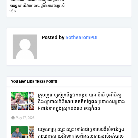
ពេលណាវិស័យទេសចរណ៍ក្នុងខេត្តដំណើរ
ការល្អ នោះជីវភាពពលរដ្ឋនឹងកាន់តែប្រសើ
ឡើង
Posted by
SothearomPDI
YOU MAY LIKE THESE POSTS
ក្រុមគ្រូពេទ្យស្ម័គ្រចិត្តឯកឧត្តម ហ៊ុន ម៉ានី ចុះពិនិត្យ
និងព្យាបាលជំងឺដោយឥតគិតថ្លៃជូនប្រជាពលរដ្ឋជាង
៤ពាន់នាក់ក្នុងស្រុកដងទង់ ខេត្តកំពត
May 17, 2026
យុទ្ធសាស្ត្រ ឈ្នះ ឈ្នះ នៅតែជាកូនសោរដ៏សំខាន់ក្នុង
ការដោះស្រាយវិវាទក្រៅប្រព័ន្ធតុលាការរបស់អភិបាល