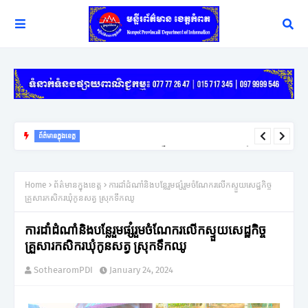
ព័ត៌មានក្នុងខេត្ត
យុទ្ធសាស្ត្រ ឈ្នះ ឈ្នះ នៅតែជាកូនសោរដ៏សំខាន់ក្នុងការដោះស្រាយវិវាទក្រៅ
ប្រព័ន្ធតុលាការរបស់អភិបាលខេត្តកំពត
Home
ព័ត៌មានក្នុងខេត្ត
ការដាំដំណាំនិងបន្លែរួមផ្សំរួមចំណែករលើកស្ទួយសេដ្ឋកិច្ច
គ្រួសារកសិករឃុំកូនសត្វ ស្រុកទឹកឈូ
ការដាំដំណាំនិងបន្លែរួមផ្សំរួមចំណែករលើកស្ទួយសេដ្ឋកិច្ច
គ្រួសារកសិករឃុំកូនសត្វ ស្រុកទឹកឈូ
SothearomPDI
January 24, 2024