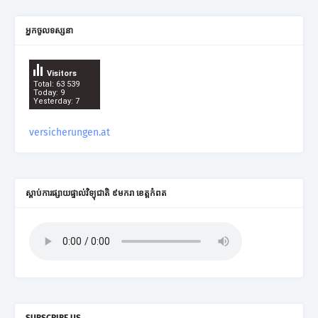
អ្នកចូលទស្សនា
Visitors
Total: 63 539
Today: 9
Yesterday: 7
versicherungen.at
ស្តាប់ការផ្សាយផ្ទាល់វិទ្យុជាតិ ៩មករា ខេត្តកំពត