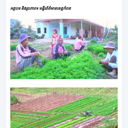
អត្ថបទ និងរូបភាព៖ មន្ទីរព័ត៌មានខេត្តកំពត