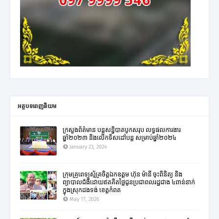
អត្ថបទពេញនិយម
ក្រសួងព័ត៌មាន បន្តសន្និបាតបូកសរុប លទ្ធផលការងារ
ឆ្នាំ២០២៣ និងលើកទិសដៅបន្ត សម្រាប់ឆ្នាំ២០២៤
January 23, 2024
ក្រុមគ្រូពេទ្យស្ម័គ្រចិត្តឯកឧត្តម ហ៊ុន ម៉ានី ចុះពិនិត្យ និង
ព្យាបាលជំងឺដោយឥតគិតថ្លៃជូនប្រជាពលរដ្ឋជាង ៤ពាន់នាក់
ក្នុងស្រុកដងទង់ ខេត្តកំពត
May 17, 2026