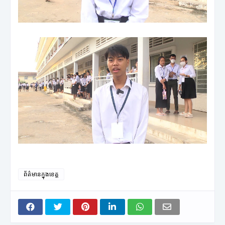
ព័ត៌មានក្នុងខេត្ត