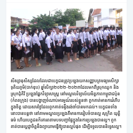
សិស្សានុសិស្សដែលដែលជាបេក្ខជនត្រូវប្រឡងយកសញ្ញាបត្រមធ្យមសិក្សា
ទុតិយភូមិ(បាក់ឌុប) ឆ្នាំសិក្សា២០២២-២០២៣ដែលមកពីស្រុកឈូក និង
ស្រុកជុំគិរី ប្រឡងផ្នែកវិទ្យាសាស្ត្រ នៅមណ្ឌលវិទ្យាល័យមិត្តភាពកម្ពុជាជប៉ុន
(កំពតក្រុង) បានបង្ហាញចំណាប់អារម្មណ៍របស់ខ្លួនថា ពួកគាត់មានការរំភើប
ក្នុងចិត្ត ដោយសារថ្ងៃដែលពួកគាត់ទន្ទឹងរង់ចាំបានមកដល់។ បេក្ខជនទាំង
នោះបានបន្តថា នៅតាមមណ្ឌលប្រឡងគឺមានការរៀបចំបានល្អ សុក្រិត យុត្តិ
ធម៌ ហើយបេក្ខជនក៏គោរពតាមបទបញ្ជាផ្ទៃក្នុងនៃការប្រឡងបានល្អ។ ពួក
គាត់បានប្តេជ្ញាចិត្តនឹងព្យាយាមធ្វើឱ្យុបានល្អបំផុត ដើម្បីទទួលបាននិទ្ទេសល្អ។