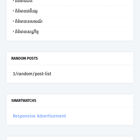
ព័ត៌មានជាតិ
ព័ត៌មានជាវីដេអូ
ព័ត៌មានទេសចរណ៍
ព័ត៌មានសេដ្ឋកិច្ច
RANDOM POSTS
3/random/post-list
SMARTWATCHS
Responsive Advertisement