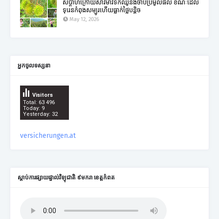
សប្តាហ៍ក្រោយសាវម៉ាវទឹកឈូនឹងចាប់ប្រមូលផល ខណៈដែល
ទុរេនកំពុងសម្បូរហើយធ្លាក់ថ្លៃបន្តិច
May 12, 2026
អ្នកចូលទស្សនា
Visitors
Total: 63 496
Today: 9
Yesterday: 32
versicherungen.at
ស្តាប់ការផ្សាយផ្ទាល់វិទ្យុជាតិ ៩មករា ខេត្តកំពត