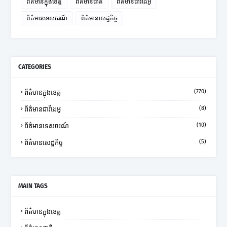
ព័ត៌មានក្នុងខេត្ត
ព័ត៌មានជាតិ
ព័ត៌មានជាវីដេអូ
ព័ត៌មានទេសចរណ៍
ព័ត៌មានសេដ្ឋកិច្ច
CATEGORIES
(770)
ព័ត៌មានក្នុងខេត្ត
(8)
ព័ត៌មានជាវីដេអូ
(10)
ព័ត៌មានទេសចរណ៍
(5)
ព័ត៌មានសេដ្ឋកិច្ច
MAIN TAGS
ព័ត៌មានក្នុងខេត្ត