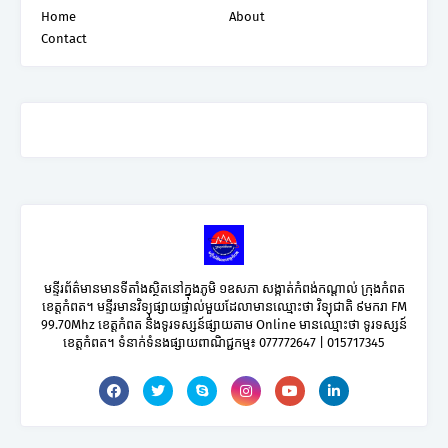
Home
About
Contact
មន្ទីរព័ត៌មានមានទីតាំងស្ថិតនៅក្នុងភូមិ ១ឧសភា សង្កាត់កំពង់កណ្តាល់ ក្រុងកំពត
ខេត្តកំពត។ មន្ទីរមានវិទ្យុផ្សាយផ្ទាល់មួយដែលាមានឈ្មោះថា វិទ្យុជាតិ ៩មករា FM
99.70Mhz ខេត្តកំពត និងទូរទស្សន៍ផ្សាយតាម Online មានឈ្មោះថា ទូរទស្សន៍
ខេត្តកំពត។ ទំនាក់ទំនងផ្សាយពាណិជ្ជកម្ម៖ 077772647 | 015717345