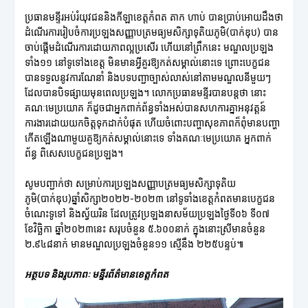
ប្រធានមន្ទីរអប់រំយុវជននិងកីឡាខេត្តកំពត តាក ហាប់ បានប្រាប់អោយដឹងថា
ដំណើរការរៀបចំការប្រឡងសញ្ញាបត្រមធ្យមសិក្សាទុតិយភូមិ(បាក់ឌុប) បាន
ចាប់ផ្ដើមដំណើរការដោយភាពល្អប្រសើរ ហើយនៅព្រឹកនេះ មណ្ឌលប្រឡង
ទាំង១១ នៅទូទៅងខេត្ត មិនមានអ្វីគួរឱ្យកត់សម្គាល់នោះទេ ព្រោះបេក្ខជន
បានទទួលនូវការណែនាំ និងបទបញ្ជាច្បាស់លាស់នៅតាមមណ្ឌលនីមួយៗ
ដែលបានបិទផ្សាយមុនពេលប្រឡង។ លោកប្រធានមន្ទីរបានបន្តថា នោះ
គណៈមេប្រយោគ ក៏ដូចជាអ្នកពាក់ព័ន្ធទាំងអស់បានសហការគ្នាអនុវត្តន៍
ការងារដោយយកចិត្តទុកដាក់បំផុត ហើយចំពោះបញ្ហាសុខភាពក៏ពុំមានបញ្ហា
កើតឡើងណាមួយគួឱ្យកត់សម្គាល់នោះទេ ទាំងគណៈមេប្រយោគ អ្នកពាក់
ព័ន្ធ ពិសេសបេក្ខជនប្រឡង។
សូមបញ្ជាក់ថា សម្រាប់ការប្រឡងសញ្ញាបត្រមធ្យមសិក្សាទុតិយ
ភូមិ(បាក់ឌុប)ឆ្នាំសិក្សា២០២២-២០២៣ នៅទូទាំងខេត្តកំពតមានបេក្ខជន
ចំណេះទូទៅ និងស្វ័យរិន ដែលត្រូវប្រឡងនាសម័យប្រឡងថ្ងៃទី០៦ ទី០៧
ខែវិច្ឆិកា ឆ្នាំ២០២៣នេះ សរុបចំនួន ៥.៦០០នាក់ ក្នុងនោះស្រីមានចំនួន
២.៩៤៨នាក់ មានមណ្ឌលប្រឡងចំនួន១១ ស្មើនឹង ២២៥បន្ទប់៕
អត្ថបទ និងរូបភាពៈ មន្ទីរព័ត៌មានខេត្តកំពត