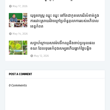
May 17, 2026
យុទ្ធសាស្ត្រ ឈ្នះ ឈ្នះ នៅតែជាកូនសោរដ៏សំខាន់ក្នុង
ការដោះស្រាយវិវាទក្រៅប្រព័ន្ធតុលាការរបស់អភិបាល
ខេត្តកំពត
May 14, 2026
សប្តាហ៍ក្រោយសាវម៉ាវទឹកឈូនឹងចាប់ប្រមូលផល
ខណៈដែលទុរេនកំពុងសម្បូរហើយធ្លាក់ថ្លៃបន្តិច
May 12, 2026
POST A COMMENT
0 Comments