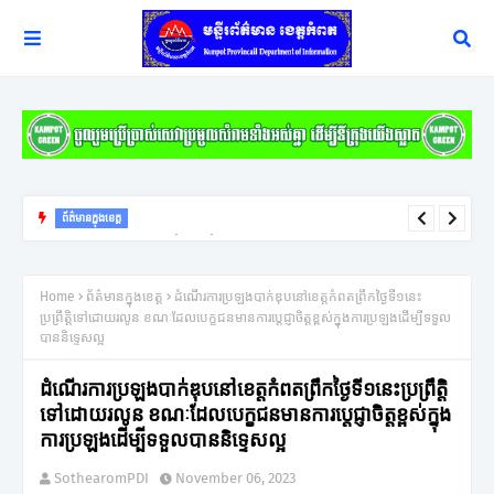
ព័ត៌មានក្នុងខេត្ត
ពលរដ្ឋរងគ្រោះដោយខ្យល់កន្ត្រាក់ចំនួន ១០៩គ្រួសារនៅខេត្តកំពតទទួល
Home
ព័ត៌មានក្នុងខេត្ត
ដំណើរការប្រឡងបាក់ឌុបនៅខេត្តកំពតព្រឹកថ្ងៃទី១នេះ
អំណោយពីកាកបាទក្រហមកម្ពុជា
ប្រព្រឹត្តិទៅដោយរលូន ខណៈដែលបេក្ខជនមានការប្តេជ្ញាចិត្តខ្ពស់ក្នុងការប្រឡងដើម្បីទទួល
បាននិទ្ទេសល្អ
ដំណើរការប្រឡងបាក់ឌុបនៅខេត្តកំពតព្រឹកថ្ងៃទី១នេះប្រព្រឹត្តិ
ទៅដោយរលូន ខណៈដែលបេក្ខជនមានការប្តេជ្ញាចិត្តខ្ពស់ក្នុង
ការប្រឡងដើម្បីទទួលបាននិទ្ទេសល្អ
SothearomPDI
November 06, 2023