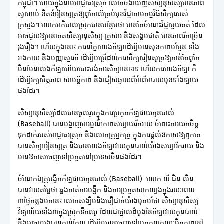
កម្ពុជា។ ហើយក្នុងនាមអាជ្ញាធរស្រុក លោកចង់ឃើញសិស្សនុសិស្សមានភាព
ស្វាហាប់ ខិតខំរៀនសូត្រឱ្យពូកែលើគ្រប់មុខវិជ្ជាតាមកម្មវិធីសិក្សារបស់
ក្រសួង។ លោកអភិបាលស្រុកបានបន្ថែមថា មានតែចំណេះវិជ្ជាមួយគត់ ដែល
អាចជួយឱ្យអនាគតសិស្សានុសិស្ស គ្រួសារ និងសង្គមជាតិ មានភាពរីកច្រើន
រុងរឿង។ ហើយក្នុងនោះ ការនាំគ្នាលេងកីឡាដើម្បីមានសុខភាពមាំមួន ទាំង
រាងកាយ និងបញ្ញាស្មារតី ដើម្បីបម្រើដល់ការសិក្សារៀនសូត្រឱ្យកាន់តែពូកែ
មិនមែនលេងកីឡាហើយបោះបង់ការសិក្សានោះទេ ហើយការលេងកីឡា ក៏
ដើម្បីរក្សាមិត្តភាព សាមគ្គីភាព និងជៀសឆ្ងាយពីអំពើអបាយមុខទាំងឡាយ
ផងដែរ។
សិស្សានុសិស្សដែលបានចូលរួមក្នុងការប្រកួតកីឡាវាយកូនបាល់
(Baseball) បានបង្ហាញអារម្មណ៍ភាពសប្បាយរីករាយ ចំពោះការយកចិត្ត
ទុកដាក់របស់អាជ្ញាធរស្រុក និងលោកគ្រូអ្នកគ្រូ ក្នុងការផ្តល់ឱកាសឱ្យពូកគេ
បានសិក្សារៀនសូត្រ និងបានលេងកីឡាវាយកូនបាល់យ៉ាងសប្បារីករាយ និង
មានឱកាសចេញទៅប្រកួតនៅប្រទេសចិនផងដែរ។
ចំណែកឯគ្រូបង្វឹកកីឡាវាយកូនបាល់ (Baseball) លោក លី ជិន លិន
បានវាយតម្លៃថា ឆ្លងកាត់ការបង្វឹក និងការប្រកួតសាកល្បងក្នុងរយៈពេល
៣ថ្ងៃកន្លងមកនេះ លោកសង្ឃឹមនិងជឿជាក់យ៉ាងមុតមាំថា សិស្សានុសិស្ស
វិទ្យាល័យទាំង៣ក្នុងស្រុកទឹកឈូ ដែលជាថ្នាលដំបូងនៃកីឡាវាយកូនបាល់
នឹងអាចលេងបានកាន់តែល្អ ដើម្បីឈានចេញទៅប្រកួតលក្ខណៈមិត្តភាពនៅ