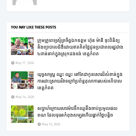
YOU MAY LIKE THESE POSTS
ក្រុមគ្រូពេទ្យស្ម័គ្រចិត្តឯកឧត្តម ហ៊ុន ម៉ានី ចុះពិនិត្យ
និងព្យាបាលជំងឺដោយឥតគិតថ្លៃជូនប្រជាពលរដ្ឋជាង
៤ពាន់នាក់ក្នុងស្រុកដងទង់ ខេត្តកំពត
May 17, 2026
យុទ្ធសាស្ត្រ ឈ្នះ ឈ្នះ នៅតែជាកូនសោរដ៏សំខាន់ក្នុង
ការដោះស្រាយវិវាទក្រៅប្រព័ន្ធតុលាការរបស់អភិបាល
ខេត្តកំពត
May 14, 2026
សប្តាហ៍ក្រោយសាវម៉ាវទឹកឈូនឹងចាប់ប្រមូលផល
ខណៈដែលទុរេនកំពុងសម្បូរហើយធ្លាក់ថ្លៃបន្តិច
May 12, 2026