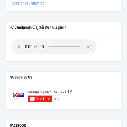
versicherungen.at
ស្តាប់ការផ្សាយផ្ទាល់វិទ្យុជាតិ ៩មករា ខេត្តកំពត
SUBSCRIBE US
FACEBOOK