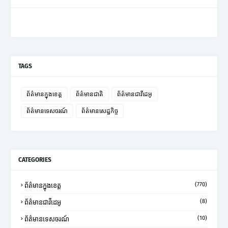
TAGS
ព័ត៌មានក្នុងខេត្ត
ព័ត៌មានជាតិ
ព័ត៌មានជាវីដេអូ
ព័ត៌មានទេសចរណ៍
ព័ត៌មានសេដ្ឋកិច្ច
CATEGORIES
(770)
ព័ត៌មានក្នុងខេត្ត
(8)
ព័ត៌មានជាវីដេអូ
(10)
ព័ត៌មានទេសចរណ៍