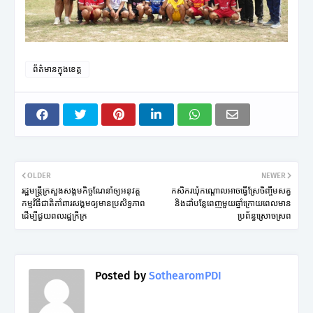
ព័ត៌មានក្នុងខេត្ត
OLDER
NEWER
រដ្ឋមន្ត្រីក្រសួងសង្គមកិច្ចណែនាំឲ្យអនុវត្ត
កសិករឃុំកណ្តោលអាចធ្វើស្រែចិញ្ចឹមសត្វ
កម្មវិធីជាតិគាំពារសង្គមឲ្យមានប្រសិទ្ធភាព
និងដាំបន្លែពេញមួយឆ្នាំក្រោយពេលមាន
ដើម្បីជួយពលរដ្ឋក្រីក្រ
ប្រព័ន្ធស្រោចស្រព
Posted by
SothearomPDI