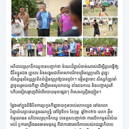
អភិបាលស្រុកទឹកឈូបានបញ្ជាក់ថា ចំណេះវិជ្ជាសំខាន់ណាស់ដើម្បីជួយធ្វើឱ្យ
ជីវិតខ្លួនឯង គ្រួសារ និងសង្គមជាតិមានភាពរីកចម្រើនល្អប្រសើរ ដូច្នេះ
សិស្សានុសិស្សត្រូវខិតខំរៀនសូត្រឱ្យបានពូកែ។ ទន្ទឹមគ្នានោះ សិស្សក៏ត្រូវនាំ
គ្នាចូលរួមលេងកីឡា ដើម្បីមានសុខភាពល្អ ទាំងរាងកាយ និងបញ្ហាស្មារតី
ហើយចៀសឆ្ងាញពីអំពើអបាយមុខផ្សេងៗ ពិសេសគ្រឿងញៀន។
ថ្លែងនៅក្នុងពិធីបិទការប្រកួតកីឡាវាយកូនបាល់សាកល្បង នៅសាលា
វិទ្យាល័យព្រះនរោត្តមរណឫទ្ធិ នៅថ្ងៃទី១១ ខែកុម្ភៈ ឆ្នាំ២០២៦ លោក អ៊ឹម
ច័ន្ទសោធន អភិបាលស្រុកទឹកឈូ បានគូសបញ្ជាក់ថា ការលើកកម្ពស់វិស័យ
អប់រំ ឬការពង្រឹងធនធានមនុស្ស គឺជាការងារអាទិភាពរបស់រាជរដ្ឋាភិបាល