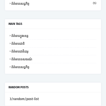
(5)
ព័ត៌មានសេដ្ឋកិច្ច
MAIN TAGS
ព័ត៌មានក្នុងខេត្ត
ព័ត៌មានជាតិ
ព័ត៌មានជាវីដេអូ
ព័ត៌មានទេសចរណ៍
ព័ត៌មានសេដ្ឋកិច្ច
RANDOM POSTS
3/random/post-list