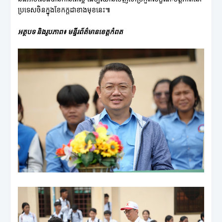
ប្រទេសចិនក្នុងខែកក្តដាខាងមុខនេះ៕
អត្ថបទ និងរូបភាព៖ មន្ទីរព័ត៌មានខេត្តកំពត