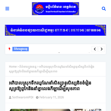
ព័ត៌មានក្នុងខេត្ត
យុទ្ធសាស្ត្រ ឈ្នះ ឈ្នះ នៅតែជាកូនសោរដ៏សំខាន់ក្នុងការដោះស្រាយវិវាទក្រៅ
ប្រព័ន្ធតុលាការរបស់អភិបាលខេត្តកំពត
Home
ព័ត៌មានក្នុងខេត្ត
អភិបាលស្រុកទឹកឈូណែនាំសិស្សានុសិស្សខិតខំរៀន
សូត្រឱ្យពូកែនិងនាំគ្នាលេងកីឡាដើម្បីសុខភាព
អភិបាលស្រុកទឹកឈូណែនាំសិស្សានុសិស្សខិតខំរៀន
សូត្រឱ្យពូកែនិងនាំគ្នាលេងកីឡាដើម្បីសុខភាព
SothearomPDI
February 11, 2026