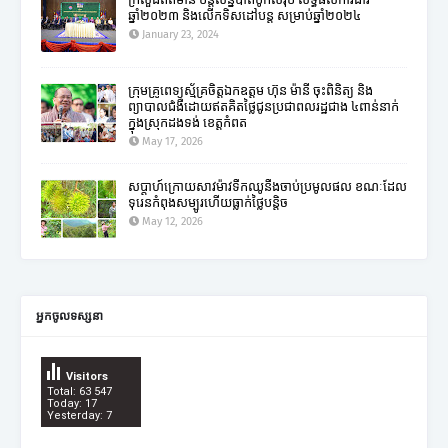
ឆ្នាំ២០២៣ និងលើកទិសដៅបន្ត សម្រាប់ឆ្នាំ២០២៤
January 23, 2024
ក្រុមគ្រូពេទ្យស្ម័គ្រចិត្តឯកឧត្តម ហ៊ុន ម៉ានី ចុះពិនិត្យ និង
ព្យាបាលជំងឺដោយឥតគិតថ្លៃជូនប្រជាពលរដ្ឋជាង ៤ពាន់នាក់
ក្នុងស្រុកដងទង់ ខេត្តកំពត
May 17, 2026
សប្តាហ៍ក្រោយសាវម៉ាវទឹកឈូនឹងចាប់ប្រមូលផល ខណៈដែល
ទុរេនកំពុងសម្បូរហើយធ្លាក់ថ្លៃបន្តិច
May 12, 2026
អ្នកចូលទស្សនា
Visitors
Total: 63 547
Today: 17
Yesterday: 7