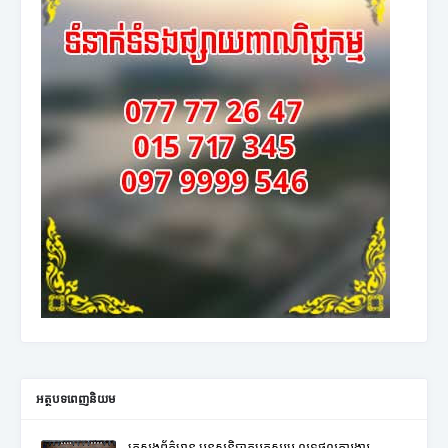
អត្ថបទពេញនិយម
ក្រសួងព័ត៌មាន បន្តសន្និបាតបូកសរុប លទ្ធផលការងារ