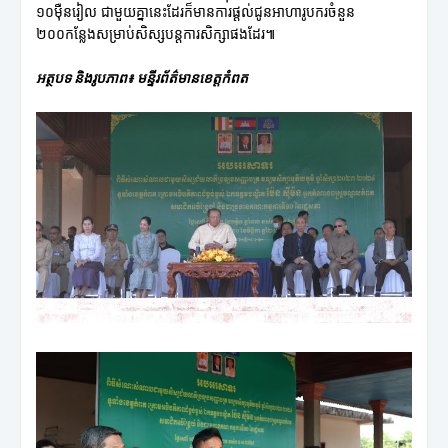
១០ម៉ឺនរៀល ជាមួយគ្នានេះដែរក៏មានការផ្ដល់ជូនអាហារូបករចំនួន
២០០កន្លែងសម្រាប់សិស្សបន្តការសិក្សាផងដែរ៕
អត្ថបទ និងរូបភាព៖ មន្ទីរព័ត៌មានខេត្តកំពត