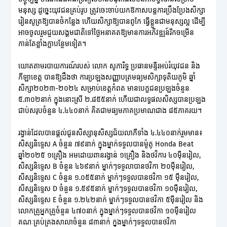
មនុស្ស ដូច្នេះយុវជនគ្រប់រូប ត្រូវចេះចាប់យកឱកាសបន្តការប្រឹងប្រែងសិក្សា
រៀនសូត្រឱ្យបានចំកន្លែង ហើយសិក្សាឱ្យបានពូកែ ធ្វើខ្លួនជាមនុស្សល្អ ដើម្បី
អាចចូលរួមជួយសង្គមជាតិទៅថ្ងៃអនាគតឱ្យមានការអភិវឌ្ឍន៍រីកចម្រើន
កាន់តែខ្លាំងក្លាបន្ថែមទៀត។
យោតតាមរបាយការណ៍របស់ លោក សូភារិទ្ធ ប្រធានមន្ទីរអប់រំយុវជន និង
កីឡាខេត្ត បានឱ្យដឹងថា ការប្រឡងសញ្ញាបត្រមធ្យមសិក្សាទុតិយភូមិ ឆ្នាំ
សិក្សា២០២៣-២០២៤ សម្រាប់ខេត្តកំពត មានបេក្ខជនប្រឡងចំនួន
៥.៣០២នាក់ ក្នុងនោះស្រី ២.៨៥៥នាក់ ហើយជាលទ្ធផលសិស្សបានប្រឡង
ជាប់សរុបចំនួន ៤.៤៤០នាក់ គិតជាមធ្យមភាគប្រមាណជាង ៨៥ភាគរយ។
រង្វាន់ដែលបានផ្តល់ជូនសិស្សានុសិស្សជ័យលាភីទាំង ៤.៤៤០នាក់រួមមាន៖
សិស្សនិទ្ទេស A ចំនួន ៧៩នាក់ ក្នុងម្នាក់ទទួលបានម៉ូតូ Honda Beat
ឆ្នាំ២០២៥ ១គ្រឿង អមដោយពានរង្វាន់ ១គ្រឿង និងថវិការ ៤០ម៉ឺនរៀល,
សិស្សនិទ្ទេស B ចំនួន ៤៦៩នាក់ ម្នាក់ៗទទួលាបានថវិកា ២០ម៉ឺនរៀល,
សិស្សនិទ្ទេស C ចំនួន ១.០៥៥នាក់ ម្នាក់ៗទទួលបានថវិកា ១៥ ម៉ឺនរៀល,
សិស្សនិទ្ទេស D ចំនួន ១.៥៩៥នាក់ ម្នាក់ៗទទួលបានថវិកា ១០ម៉ឺនរៀល,
សិស្សនិទ្ទេស E ចំនួន ១.២៤២នាក់ ម្នាក់ៗទទួលបានថវិកា ៥ម៉ឺនរៀល និង
លោកគ្រូអ្នកគ្រូចំនួន ៤៧០នាក់ ក្នុងម្នាក់ៗទទួលបានថវិកា ១០ម៉ឺនរៀល
គណៈគ្រប់គ្រងសាលាចំនួន ៨៣នាក់ ក្នុងម្នាក់ៗទទួលបានថវិកា