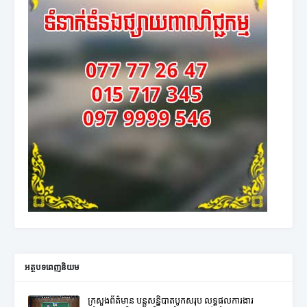
អត្ថបទពេញនិយម
ក្រសួងព័ត៌មាន បន្តសន្និបាតបូកសរុប លទ្ធផលការងារ