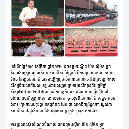
នៅព្រឹកថ្ងៃទី៣០ ខែវិច្ឆិកា ឆ្នាំ២០២៤ ឯកឧត្តមបណ្ឌិត ប៉ែន ស៊ីម៉ន អ្នក
តំណាងរាស្ត្រមណ្ឌលកំពត សមាជិកអចិន្ត្រៃយ៍ និងជាប្រធានគណៈកម្មការ
ទី១០ នៃរដ្ឋសភាជាតិ បានអញ្ជើញជួបសំណេះសំណាល និងផ្ដល់រង្វាន់ដល់
សិស្សជ័យលាភីដែលប្រឡងជាប់សញ្ញាបត្រមធ្យមសិក្សាទុតិយភូមិឆ្នាំ
សិក្សា២០២៣-២០២៤នៅទូទាំងខេត្តកំពត។ ពីធីនេះបានធ្វើឡើងនៅ
បរិវេណពហុកីឡដ្ឋានខេត្ត ដោយមានការចូលរួមពីសំណាក់ ឯកឧត្តម លោក
ជំទាវ ក្រុមការងារចុះជួយខេត្តកំពត ដែលជា សមាជិកព្រឹទ្ធសភា រដ្ឋសភា
សមាជិករាជរដ្ឋាភិបាល និងអាជ្ញាធរខេត្ត ក្រុង-ស្រុក ផងដែរ។
មានប្រសាសន៍សំណេះសំណាល ឯកឧត្តមបណ្ឌិត ប៉ែន ស៊ីម៉ន អ្នក