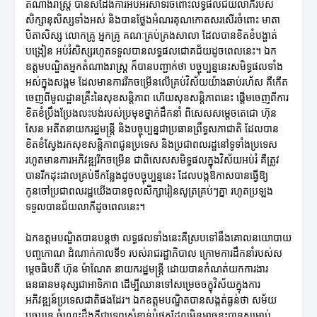
តំណាងរាស្ត្រ បានសំដែងការអបអរសាទរចំពោះលទ្ធផលជ័យលាភីរបស់
សិក្សានុសិស្សទាំងអស់ និងបានថ្លែងអំណរគុណកោតសរសើរចំពោះ មាតា
បិតាសិស្ស លោកគ្រូ អ្នកគ្រូ គណៈគ្រប់គ្រងសាលា ដែលបានខិតខំបង្ហាត់
បង្រៀន អប់រំសិស្សរហូតទទួលបានលទ្ធផលជោគជ័យដូចពេលនេះ។ ឯក
ឧត្តមបណ្ឌិតអ្នកតំណាងរាស្ត្រ ក៏បានបញ្ជាក់ថា បច្ចុប្បន្ននេះសមិទ្ធផលទាំង
អស់ក្នុងសង្គម ដែលមានការរីកចម្រើនលើគ្រប់វិស័យយ៉ាងឆាប់រហ័ស គឺកើត
ចេញពីមូលដ្ឋានគ្រឹះនៃសុខសន្តិភាព ហើយសុខសន្តិភាពនេះ ផ្ដើមចេញពីការ
ខិតខំប្រឹងប្រែងលះបង់របស់ប្រមុខថ្នាក់ដឹកនាំ ពិសេសសម្តេចតេជោ ហ៊ុន
សែន អតីតនាយករដ្ឋមន្ត្រី និងបច្ចុប្បន្នជាប្រធានព្រឹទ្ធសភាជាតិ ដែលបាន
ខិតខំស្វែងរកសុខសន្តិភាពជូនប្រទេស និងប្រជាពលរដ្ឋនៅទូទាំងប្រទេស
រហូតមានការអភិវឌ្ឍរីកចម្រើន ជាពិសេសសមិទ្ធផលក្នុងវិស័យអប់រំ គឺត្រូវ
បានរីកដុះដាលគ្រប់ទីកន្លែងដូចបច្ចុប្បន្ននេះ ដែលបង្កឱកាសបានធ្វើឱ្យ
កូនចៅប្រជាពលរដ្ឋយើងបានចូលសិក្សារៀនសូត្រគ្រប់ៗគ្នា រហូតប្រឡង
ទទួលបានជ័យលាភីដូចពេលនេះ។
ឯកឧត្តមបណ្ឌិតបានបន្តថា លទ្ធផលទាំងនេះគឺស្របទៅនឹងគោលនយោបាយ
បញ្ចកោណ ដំណាក់កាលទី១ របស់រាជរដ្ឋាភិបាល ក្រោមការដឹកនាំរបស់ស
ម្តេចធិបតី ហ៊ុន ម៉ាណែត នាយករដ្ឋមន្ត្រី ដោយបានកំណត់យកការងារ
ធនធានមនុស្សជាអាទិភាព ដើម្បីឈានទៅសម្រេចចក្ខុវិស័យក្នុងការ
អភិវឌ្ឍន៍ប្រទេសជាតិផងដែរ។ ឯកឧត្តមបណ្ឌិតបានសង្កត់ធ្ងន់ថា សម័យ
បច្ចុប្បន្ន ចំណេះដឹងគឺជាទ្រព្យសំខាន់បំផុតដែលមិនអាចខ្វះបានសម្រាប់