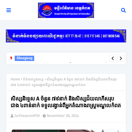
ព័ត៌មានក្នុងខេត្ត
យុទ្ធសាស្ត្រ ឈ្នះ ឈ្នះ នៅតែជាកូនសោរដ៏សំខាន់ក្នុងការដោះស្រាយវិវាទក្រៅ
ប្រព័ន្ធតុលាការរបស់អភិបាលខេត្តកំពត
Home
ព័ត៌មានក្នុងខេត្ត
សិស្សនិទ្ទេស A ចំនួន ៧៩នាក់ និងសិស្សជ័យលាភីសរុប
ជាង ៤ពាន់នាក់ ទទួលរង្វាន់ពីអ្នកតំណាងរាស្ត្រមណ្ឌលកំពត
សិស្សនិទ្ទេស A ចំនួន ៧៩នាក់ និងសិស្សជ័យលាភីសរុប
ជាង ៤ពាន់នាក់ ទទួលរង្វាន់ពីអ្នកតំណាងរាស្ត្រមណ្ឌលកំពត
SothearomPDI
November 30, 2024