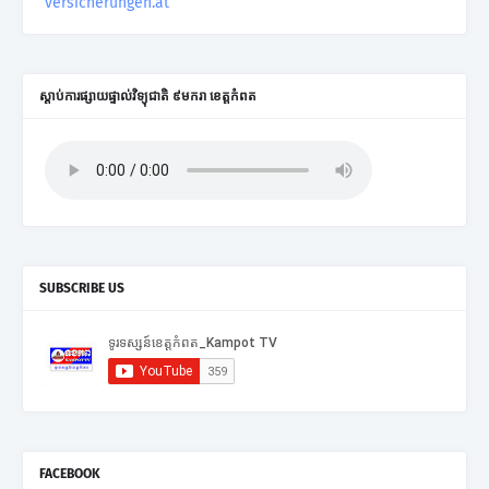
versicherungen.at
ស្តាប់ការផ្សាយផ្ទាល់វិទ្យុជាតិ ៩មករា ខេត្តកំពត
SUBSCRIBE US
FACEBOOK