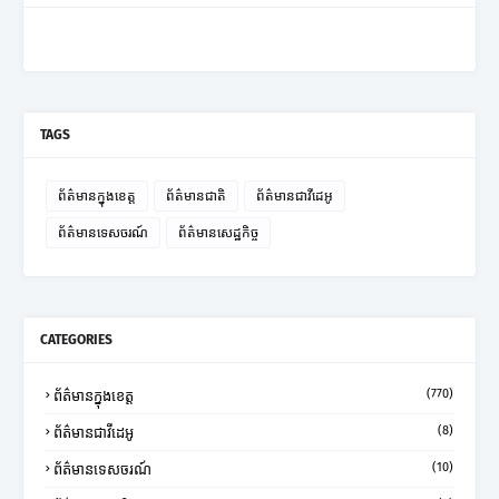
TAGS
ព័ត៌មានក្នុងខេត្ត
ព័ត៌មានជាតិ
ព័ត៌មានជាវីដេអូ
ព័ត៌មានទេសចរណ៍
ព័ត៌មានសេដ្ឋកិច្ច
CATEGORIES
(770)
ព័ត៌មានក្នុងខេត្ត
(8)
ព័ត៌មានជាវីដេអូ
(10)
ព័ត៌មានទេសចរណ៍