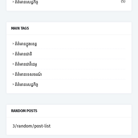
(5)
ព័ត៌មានសេដ្ឋកិច្ច
MAIN TAGS
ព័ត៌មានក្នុងខេត្ត
ព័ត៌មានជាតិ
ព័ត៌មានជាវីដេអូ
ព័ត៌មានទេសចរណ៍
ព័ត៌មានសេដ្ឋកិច្ច
RANDOM POSTS
3/random/post-list