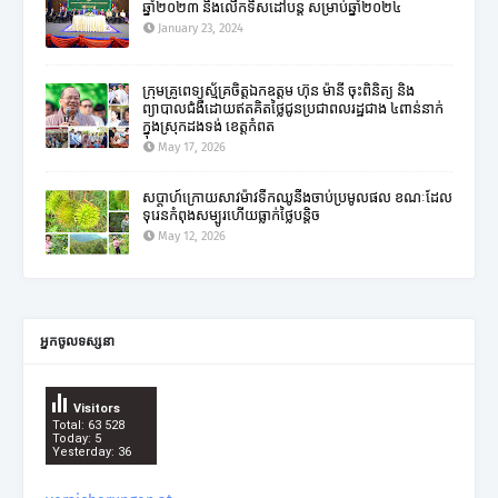
ឆ្នាំ២០២៣ និងលើកទិសដៅបន្ត សម្រាប់ឆ្នាំ២០២៤
January 23, 2024
ក្រុមគ្រូពេទ្យស្ម័គ្រចិត្តឯកឧត្តម ហ៊ុន ម៉ានី ចុះពិនិត្យ និង
ព្យាបាលជំងឺដោយឥតគិតថ្លៃជូនប្រជាពលរដ្ឋជាង ៤ពាន់នាក់
ក្នុងស្រុកដងទង់ ខេត្តកំពត
May 17, 2026
សប្តាហ៍ក្រោយសាវម៉ាវទឹកឈូនឹងចាប់ប្រមូលផល ខណៈដែល
ទុរេនកំពុងសម្បូរហើយធ្លាក់ថ្លៃបន្តិច
May 12, 2026
អ្នកចូលទស្សនា
Visitors
Total: 63 528
Today: 5
Yesterday: 36