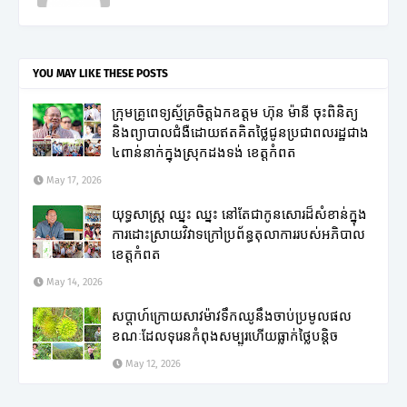
YOU MAY LIKE THESE POSTS
ក្រុមគ្រូពេទ្យស្ម័គ្រចិត្តឯកឧត្តម ហ៊ុន ម៉ានី ចុះពិនិត្យ
និងព្យាបាលជំងឺដោយឥតគិតថ្លៃជូនប្រជាពលរដ្ឋជាង
៤ពាន់នាក់ក្នុងស្រុកដងទង់ ខេត្តកំពត
May 17, 2026
យុទ្ធសាស្ត្រ ឈ្នះ ឈ្នះ នៅតែជាកូនសោរដ៏សំខាន់ក្នុង
ការដោះស្រាយវិវាទក្រៅប្រព័ន្ធតុលាការរបស់អភិបាល
ខេត្តកំពត
May 14, 2026
សប្តាហ៍ក្រោយសាវម៉ាវទឹកឈូនឹងចាប់ប្រមូលផល
ខណៈដែលទុរេនកំពុងសម្បូរហើយធ្លាក់ថ្លៃបន្តិច
May 12, 2026