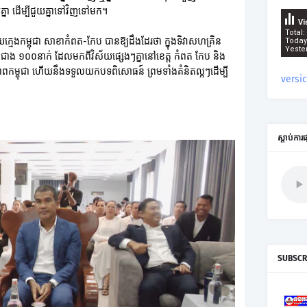
យគ្នា ដើម្បីជួយគ្នាទៅវិញទៅមក។
Vi
Total:
េងកម្ពុជា សាខាកំពត-កែប បានឱ្យដឹងដែរថា ក្នុងទិវាសហគ្រិន
Today
Yeste
ាង ១០០នាក់ ដែលមកពីវិស័យផ្សេងៗគ្នានៅខេត្ត កំពត កែប និង
ិនភាពកម្ពុជា ហើយនឹងទទួលយកបទពិសោធន៍ ព្រមទាំងគំនិតល្អៗដើម្បី
versi
ស្តាប់ការ
SUBSCR