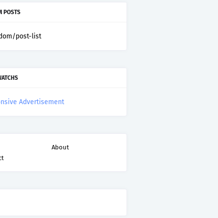
 POSTS
dom/post-list
WATCHS
nsive Advertisement
About
ct