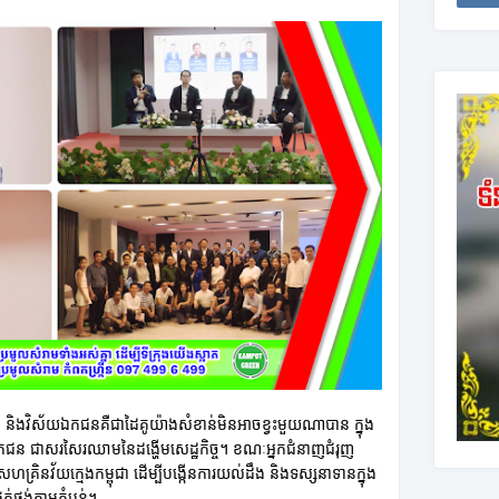
ិបាល និងវិស័យឯកជនគឺជាដៃគូយ៉ាងសំខាន់មិនអាចខ្វះមួយណាបាន ក្នុង
ឯកជន ជាសរសៃរឈាមនៃដង្ហើមសេដ្ឋកិច្ច។ ខណៈអ្នកជំនាញជំរុញ
គ្រិនវ័យក្មេងកម្ពុជា ដើម្បីបង្កើនការយល់ដឹង និងទស្សនាទានក្នុង
ផ្គត់ផ្គង់តាមតំបន់។