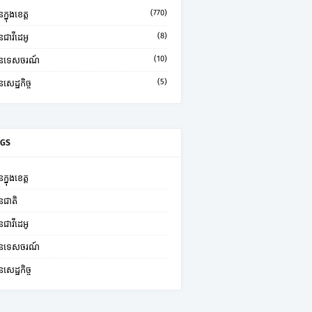
(770)
ក្នុងខេត្ត
(8)
នជាវីដេអូ
(10)
មានទេសចរណ៍
(5)
នសេដ្ឋកិច្ច
AGS
ក្នុងខេត្ត
នជាតិ
នជាវីដេអូ
មានទេសចរណ៍
នសេដ្ឋកិច្ច