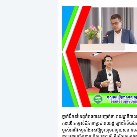
ថ្នាក់ដឹកនាំខេត្តកំពតបានបញ្ជាក់ថា រាជរដ្ឋាភ
ការលើកកម្ពស់ជីវភាពប្រជាពលរដ្ឋ ព្រោះវិស័យ
ម្ចាស់អាជីវកម្មទាំងអស់ឱ្យចូលរួមជាមួយសមាគមសហ
ការរួមគ្នាបង្កើតជាប្រព័ន្ធអេកូឡូស៊ី និងខ្សែសង្វាក់