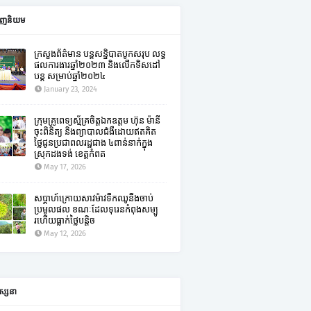
ពេញនិយម
ក្រសួងព័ត៌មាន បន្តសន្និបាតបូកសរុប លទ្ធ
ផលការងារឆ្នាំ២០២៣ និងលើកទិសដៅ
បន្ត សម្រាប់ឆ្នាំ២០២៤
January 23, 2024
ក្រុមគ្រូពេទ្យស្ម័គ្រចិត្តឯកឧត្តម ហ៊ុន ម៉ានី
ចុះពិនិត្យ និងព្យាបាលជំងឺដោយឥតគិត
ថ្លៃជូនប្រជាពលរដ្ឋជាង ៤ពាន់នាក់ក្នុង
ស្រុកដងទង់ ខេត្តកំពត
May 17, 2026
សប្តាហ៍ក្រោយសាវម៉ាវទឹកឈូនឹងចាប់
ប្រមូលផល ខណៈដែលទុរេនកំពុងសម្បូ
រហើយធ្លាក់ថ្លៃបន្តិច
May 12, 2026
ស្សនា