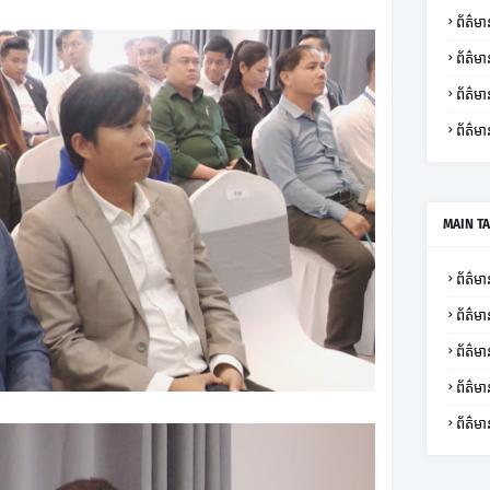
ព័ត៌មាន
ព័ត៌មា
ព័ត៌
ព័ត៌មា
MAIN T
ព័ត៌មាន
ព័ត៌មា
ព័ត៌មា
ព័ត៌
ព័ត៌មា