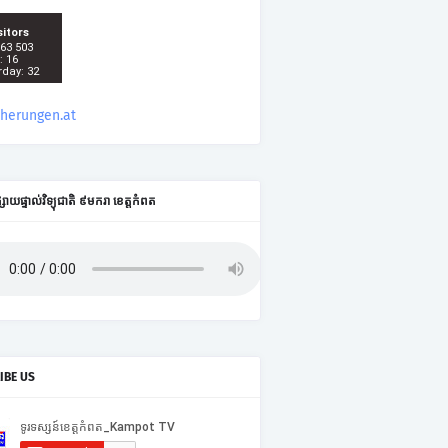
sitors
 63 503
: 16
rday: 32
cherungen.at
ផ្សាយផ្ទាល់វិទ្យុជាតិ ៩មករា ខេត្តកំពត
IBE US