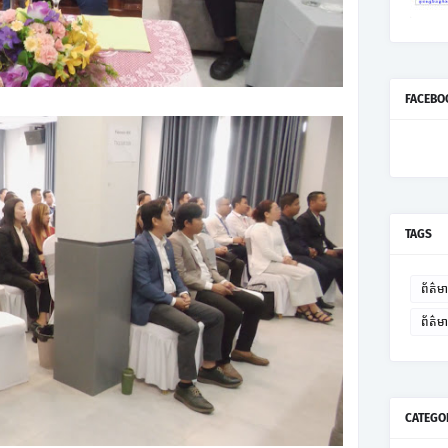
FACEBO
TAGS
ព័ត៌មា
ព័ត៌
CATEGO