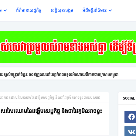
ើម
ព័ត៌មានសេដ្ឋកិច្ច
សន្តិសុខសង្គម
អំពីមន្ទីរព័ត៌មាន
យខ្យល់កន្ត្រាក់ចំនួន ១០៩គ្រួសារនៅខេត្តកំពតទទួលអំណោយពីកាកបាទក្រហមកម្ពុជា
យឯកជនជាសរសៃរឈាមនៃដង្ហើមសេដ្ឋកិច្ច និងជាដៃគូមិនអាចខ្វះបានរបស់រាជ
SOCIAL
សៃរឈាមនៃដង្ហើមសេដ្ឋកិច្ច និងជាដៃគូមិនអាចខ្វះ