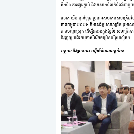
និងទី៤.ការផ្សារភ្ជាប់ និងកសាងទំនាក់ទំនង់ជាមួ
លោក ឃឹម ប៊ុនឡែន ប្រធានសមាគមសហគ្រិនវ័យក្ម
ភាពកម្ពុជា២០២៤ ក៏មានជំនួបសហគ្រិនប្រមាណជ
តាមបណ្ដាស្រុក ដើម្បីអបអរក្នុងថ្ងៃទិវាសហគ្រ
ជំរុញឱ្យអាជីវកម្មកាន់តែរីកចម្រើនបន្ថែមទៀត៕
អត្ថបទ និងរូបភាព៖ មន្ទីរព័ត៌មានខេត្តកំពត