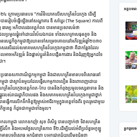
អត្ថបទ
០២៤ ក្រោមប្រធានបទ “ការវិនិយោគលើសហគ្រិនវ័យក្មេង ដើម្បី
ដែលបានរៀបចំធ្វើឡើងនៅសណ្ឋាគារ ឌឺ សឃ្វែរ (The Square) កាលពី
ពេញ ធារម្យ អភិបាលរងខេត្តកំពត បានមានប្រសាសន៍ថា
យដែលប្រមូលផ្តុំទៅដោយវិស័យឯកជន ទាំងសហគ្រាសធុនតួច និង
ណើនសេដ្ឋកិច្ចកម្ពុជាឱ្យឈានទៅសម្រេចគោលដៅអភិវឌ្ឍន៍ឆ្នាំ២០៣០
សរសើរដល់សមាគមសហគ្រិនវ័យក្មេងកម្ពុជាថា គឺជាកន្លែងដែល
ែលអាចអភិវឌ្ឍន៍ និងផ្លាស់ប្តូរគំនិតបង្កើនការងារ និងជំរុញឱ្យអ្នកដទៃ
ុជា។
ណ អនុប្រធានសភាពាណិជ្ជកម្មកម្ពុជា និងជាសហគ្រិនមានបទពិសោធនៅ
េងកម្ពុជា ជាស្ថាប័នមួយដែលធ្វើសកម្មភាពលឿន និងពោពេញដោយ
គ្រិនវ័យក្មេងខេត្តកំពត-កែប បាននិងកំពុងប្រមូលទស្សនាទាន និង
ញផ្លូវរបស់រាជរដ្ឋាភិបាលផង និងសមាគមសហគ្រិនវ័យក្មេងកម្ពុជាថ្នាក់
ើការលើកទឹកចិត្តឱ្យម្ចាស់អាជីវកម្មក្នុងខេត្តទាំងពីរ ចូលរួមជាមួយ
កិច្ចខេត្ត ក៏ដូចជាកម្ពុជាទាំងមូល។
លកម្ពុជា លោកឧកញ៉ា សុខ ពិសិទ្ធ បានបញ្ជាក់ថា ទិវាសហគ្រិន
លឹក និងអបអរថ្ងៃសហគ្រិនភាព ទី២.ដើម្បីយល់អំពីប្រព័ន្ធអេកូឡូ
អ្នកចូលទ
ពីអ្នកមានបទពិសោធ អ្នកជំនាញ ឬអ្នកជោគជ័យលើមុខជំនួញ