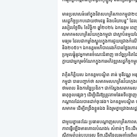
មានប្រសាសន៍នៅក្នុងទិវាសហគ្រិនភាពកម្ពុជា២
សេដ្ឋកិច្ចប្រកបដោយថាមវន្ត និងបរិយាបន្ន” 
រសៀលថ្ងៃទី៤ ខែវិច្ឆិកា ឆ្នាំ២០២៤ ឯកឧត្តម 
សមាគមសហគ្រិនវ័យក្មេងកម្ពុជា ជាស្ថាប័នមួ
មធ្យម ដែលជាកម្លាំងស្នូលក្នុងការជួយជ្រោងកំ
និង២០៥០។ ឯកឧត្តមអភិបាលរងក៏បានថ្លែងកោត
ប្រមូលផ្តុំនូវអ្នកមានចំណេះជំនាញ ចេះច្នៃប្រឌិតដ
ក្លាយជាអ្នករួមចំណែកក្នុងការអភិវឌ្ឍសេដ្ឋកិច្ចកម្ព
វាគ្មិនកិត្តិយស ឯកឧត្តមបណ្ឌិត តាន់ មុនីវណ្
កម្ពុជា បានបញ្ជាក់ថា សមាគមសហគ្រិនវ័យក្ម
ថាមពល និងការច្នៃប្រឌិត។ ជាក់ស្តែងសមាគមសហ
ធាតុចូលផ្សេងៗ ដើម្បីដើរឱ្យត្រូវតាមផែនទីបង្ហា
កណ្តាលដែលបានដាក់ចុះផង។ ឯកឧត្តមបណ្ឌិត បានធ្វ
សមាគម ដើម្បីពង្រឹងខ្លួនឯង និងរួមគ្នាជ្រោងសេដ្ឋ
ជាមួយគ្នានេះដែរ ប្រធានបណ្តាញសហគ្រិនភាពសក
ភាពធ្វើឡើងមានគោលបំណង៤ សំខាន់ៗ ទី១.ដើម្បីរំ
ស៊ីតាមតំបន់ឬប្រទេស ទី៣.ដើម្បីចូលរួមគាំទ្រ