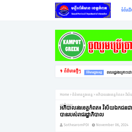
ទំព័រដ
ព័ត៌មានថ្មីៗ
ពលរដ្ឋរងគ្រោះដោ
ព័ត៌មានក្នុងខេត្ត
Home
ព័ត៌មានក្នុងខេត្ត
អភិបាលរងខេត្តកំពត៖ វិស័
រដ្ឋាភិបាល
អភិបាលរងខេត្តកំពត៖ វិស័យឯកជនជាសរ
បានរបស់រាជរដ្ឋាភិបាល
SothearomPDI
November 06, 2024