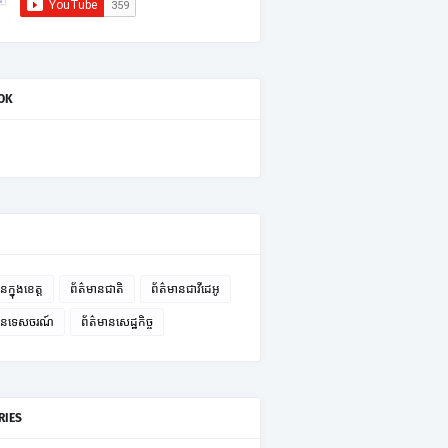
OK
នក្នុងខេត្ត
ព័ត៌មានជាតិ
ព័ត៌មានជាវីដេអូ
មានទេសចរណ៍
ព័ត៌មានសេដ្ឋកិច្ច
RIES