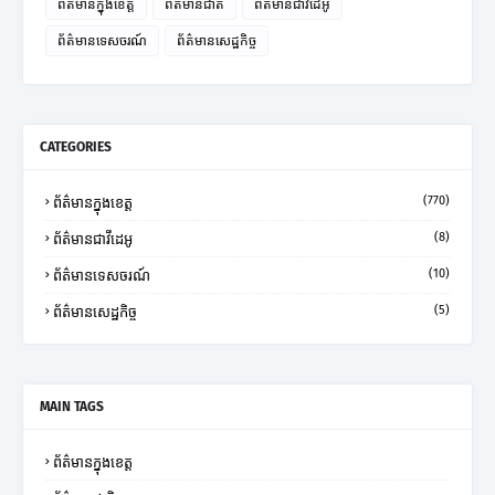
ព័ត៌មានក្នុងខេត្ត
ព័ត៌មានជាតិ
ព័ត៌មានជាវីដេអូ
ព័ត៌មានទេសចរណ៍
ព័ត៌មានសេដ្ឋកិច្ច
CATEGORIES
(770)
ព័ត៌មានក្នុងខេត្ត
(8)
ព័ត៌មានជាវីដេអូ
(10)
ព័ត៌មានទេសចរណ៍
(5)
ព័ត៌មានសេដ្ឋកិច្ច
MAIN TAGS
ព័ត៌មានក្នុងខេត្ត