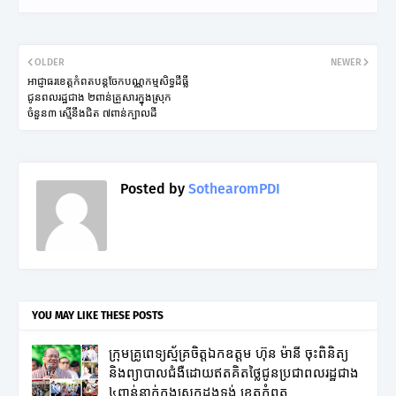
OLDER
NEWER
អាជ្ញាធរខេត្តកំពតបន្តចែកបណ្ណកម្មសិទ្ធដីធ្លី
ជូនពលរដ្ឋជាង ២ពាន់គ្រួសារក្នុងស្រុក
ចំនួន៣ ស្មើនឹងជិត ៧ពាន់ក្បាលដី
Posted by
SothearomPDI
YOU MAY LIKE THESE POSTS
ក្រុមគ្រូពេទ្យស្ម័គ្រចិត្តឯកឧត្តម ហ៊ុន ម៉ានី ចុះពិនិត្យ
និងព្យាបាលជំងឺដោយឥតគិតថ្លៃជូនប្រជាពលរដ្ឋជាង
៤ពាន់នាក់ក្នុងស្រុកដងទង់ ខេត្តកំពត