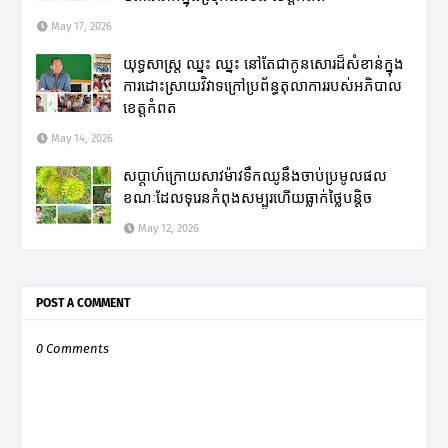
May 17, 2026
យុទ្ធសាស្ត្រ ឈ្នះ ឈ្នះ នៅតែជាកូនសោរដ៏សំខាន់ក្នុង
ការដោះស្រាយវិវាទក្រៅប្រព័ន្ធតុលាការរបស់អភិបាល
ខេត្តកំពត
May 14, 2026
សប្តាហ៍ក្រោយសាវម៉ាវទឹកឈូនឹងចាប់ប្រមូលផល
ខណៈដែលទុរេនកំពុងសម្បូរហើយធ្លាក់ថ្លៃបន្តិច
May 12, 2026
POST A COMMENT
0 Comments