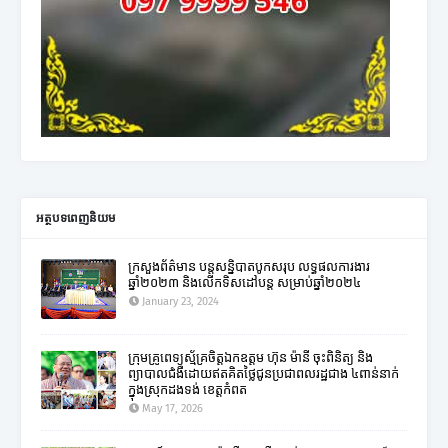
អត្ថបទពេញនិយម
ក្រសួងព័ត៌មាន បន្តសន្និបាតបូកសរុប លទ្ធផលការងារ
ឆ្នាំ២០២៣ និងលើកទិសដៅបន្ត សម្រាប់ឆ្នាំ២០២៤
January 23, 2024
ក្រុមគ្រូពេទ្យស្ម័គ្រចិត្តឯកឧត្តម ហ៊ុន ម៉ានី ចុះពិនិត្យ និង
ព្យាបាលជំងឺដោយឥតគិតថ្លៃជូនប្រជាពលរដ្ឋជាង ៤ពាន់នាក់
ក្នុងស្រុកដងទង់ ខេត្តកំពត
May 17, 2026