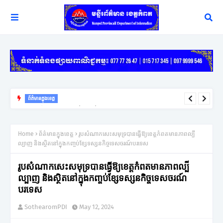
ព័ត៌មានក្នុងខេត្ត
សប្តាហ៍ក្រោយសាវម៉ាវទឹកឈូនឹងចាប់ប្រមូលផល ខណៈដែលទុរេនកំពុងសម្បូ
រហើយធ្លាក់ថ្លៃបន្តិច
Home
ព័ត៌មានក្នុងខេត្ត
រូបសំណាកសេះសមុទ្របានធ្វើឱ្យខេត្តកំពតមានភាពល្បី
ល្បាញ និងស្ថិតនៅក្នុងកញ្ចប់ខ្សែទស្សនកិច្ចទេសចរណ៍បរទេស
រូបសំណាកសេះសមុទ្របានធ្វើឱ្យខេត្តកំពតមានភាពល្បី
ល្បាញ និងស្ថិតនៅក្នុងកញ្ចប់ខ្សែទស្សនកិច្ចទេសចរណ៍
បរទេស
SothearomPDI
May 12, 2024