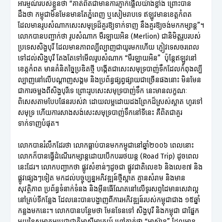
អារម្មណ៍របស់ខ្លួនថា “គាត់ពិតជាមានការភ្ញាក់ផ្អើលយ៉ាងខ្លាំង ព្រោះបាន
ដឹងថា កម្ពុជាមិនមែនមានតែភ្នំពេញ ឬសៀមរាបទេ ឥឡូវមានខេត្តកំពត
ដែលមានរូបសំណាកសេះសមុទ្រដ៏គួរឱ្យទាក់ទាញ នឹងគួរឱ្យចង់មកកម្សាន្ត”។
លោកបានបញ្ជាក់ថា រូបសំណាក មឺរឡាយអិន (Merlion) ជានិមិត្តរូបរបស់
ប្រទេសសិង្ហបុរី ដែលមានភាពល្បីល្បាញជាយូរមកហើយ ភ្ញៀវទេសចរពេល
ទៅដល់សិង្ហបុរី តែងតែទៅមើលរូបសំណាក “មឺរឡាយអិន” ប៉ុន្តែឥឡូវនៅ
ខេត្តកំពត មានគំនិតច្នៃប្រឌិតថ្មី បង្កើតជាសេះសមុទ្របាញ់ទឹកដែលកំពុងល្បី
ល្បាញនៅលើបណ្តាញសង្គម និងប្រព័ន្ធផ្សព្វផ្សាយជាច្រើនផងនោះ មិនមែន
ជាការចម្លងពីសិង្ហបុរីទេ ព្រោះរូបសេះសមុទ្របាញ់ទឹក នេះមានលក្ខណៈ
ពិសេសតាមបែបផែនរបស់វា ដោយលម្អដោយដងព្រែកដ៏ស្រស់ស្អាត ហូរទៅ
សមុទ្រ ហើយការសាងសង់សេះសមុទ្របាញ់ទឹកនៅទីនេះ គឺពិតជាគួរ
ទាក់ទាញបំផុត។
លោកបានរំលឹកដែរថា លោកធ្លាប់បានមកកម្ពុជានៅឆ្នាំ២០០៦ ពេលនោះ
លោកក៏បានធ្វើដំណើរកម្សាន្តដោយបើកបររថយន្ត (Road Trip) ដូចពេល
នេះដែរ។ លោកបញ្ជាកថា ផ្លូវសំខាន់ៗដូចជា ផ្លូវជាតិលេខ៦ និងលេខ៧ និង
ផ្លូវផ្សេងៗទៀត មកដល់បច្ចុប្បន្នអភិវឌ្ឍន៍ថ្មីស្អាត គ្មានសំរាម និងមាន
សុវត្ថិភាព ប្រព័ន្ធទំនាក់ទំនង និងអ៊ីនធើណែតនៅលើទូរសព្ទដៃមានសេវាល្អ
នៅគ្រប់ទីកន្លែង ដែលនេះបានបង្ហាញពីការអភិវឌ្ឍន៍របស់កម្ពុជាជាង ១៥ឆ្នាំ
កន្លងមកនេះ។ លោកបានបន្ថែមថា មែនទែនទៅ សិង្ហបុរី និងកម្ពុជា ជាផ្នែក
មួយនៃសមាគមប្រជាជាតិអាស៊ីអាគ្នេយ៍ ហៅកាត់ថា “អាស៊ាន” ដែលមាន