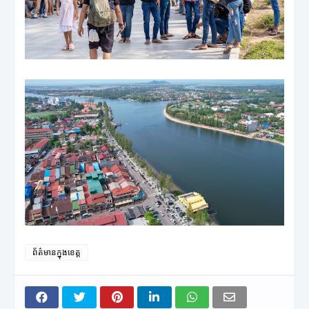
ព័ត៌មានក្នុងខេត្ត