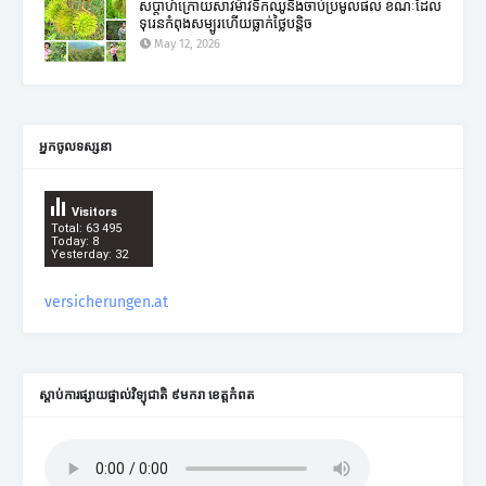
សប្តាហ៍ក្រោយសាវម៉ាវទឹកឈូនឹងចាប់ប្រមូលផល ខណៈដែល
ទុរេនកំពុងសម្បូរហើយធ្លាក់ថ្លៃបន្តិច
May 12, 2026
អ្នកចូលទស្សនា
Visitors
Total: 63 495
Today: 8
Yesterday: 32
versicherungen.at
ស្តាប់ការផ្សាយផ្ទាល់វិទ្យុជាតិ ៩មករា ខេត្តកំពត