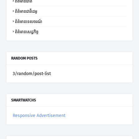
ព័ត៌មានជាតិ
ព័ត៌មានជាវីដេអូ
ព័ត៌មានទេសចរណ៍
ព័ត៌មានសេដ្ឋកិច្ច
RANDOM POSTS
3/random/post-list
SMARTWATCHS
Responsive Advertisement