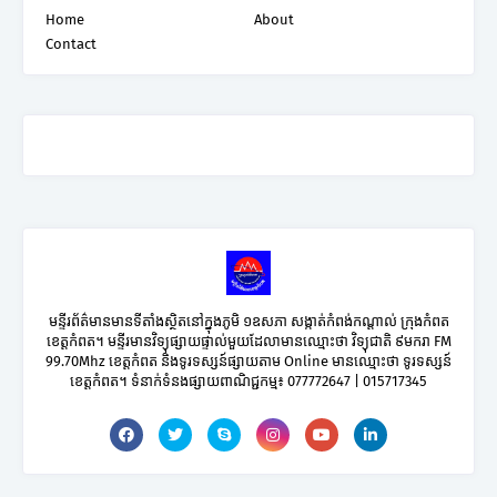
Home
About
Contact
មន្ទីរព័ត៌មានមានទីតាំងស្ថិតនៅក្នុងភូមិ ១ឧសភា សង្កាត់កំពង់កណ្តាល់ ក្រុងកំពត
ខេត្តកំពត។ មន្ទីរមានវិទ្យុផ្សាយផ្ទាល់មួយដែលាមានឈ្មោះថា វិទ្យុជាតិ ៩មករា FM
99.70Mhz ខេត្តកំពត និងទូរទស្សន៍ផ្សាយតាម Online មានឈ្មោះថា ទូរទស្សន៍
ខេត្តកំពត។ ទំនាក់ទំនងផ្សាយពាណិជ្ជកម្ម៖ 077772647 | 015717345