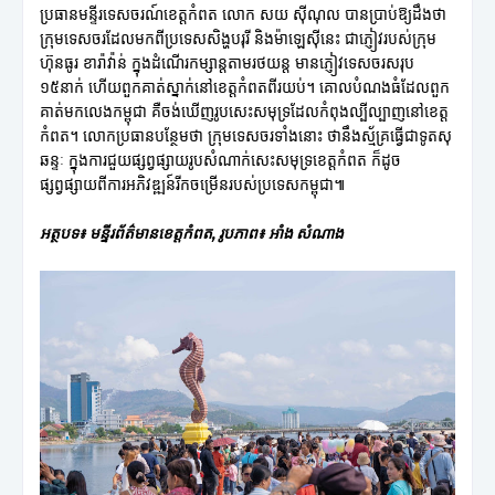
ប្រធានមន្ទីរទេសចរណ៍ខេត្តកំពត លោក សយ ស៊ីណុល បានប្រាប់ឱ្យដឹងថា
ក្រុមទេសចរដែលមកពីប្រទេសសិង្ហបរុរី និងម៉ាឡេស៊ីនេះ ជាភ្ញៀវរបស់ក្រុម
ហ៊ុនធូរ ខារ៉ាវ៉ាន់ ក្នុងដំណើរកម្សាន្តតាមរថយន្ត មានភ្ញៀវទេសចរសរុប
១៥នាក់ ហើយពួកគាត់ស្នាក់នៅខេត្តកំពតពីរយប់។ គោលបំណងធំដែលពួក
គាត់មកលេងកម្ពុជា គឺចង់ឃើញរូបសេះសមុទ្រដែលកំពុងល្បីល្បាញនៅខេត្ត
កំពត។ លោកប្រធានបន្ថែមថា ក្រុមទេសចរទាំងនោះ ថានឹងស្ម័គ្រធ្វើជាទូតសុ
ឆន្ទៈ ក្នុងការជួយផ្សព្វផ្សាយរូបសំណាក់សេះសមុទ្រខេត្តកំពត ក៏ដូច
ផ្សព្វផ្សាយពីការអភិវឌ្ឍន៍រីកចម្រើនរបស់ប្រទេសកម្ពុជា៕
អត្ថបទ៖ មន្ទីរព័ត៌មានខេត្តកំពត, រូបភាព៖ អាំង សំណាង