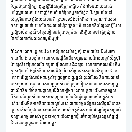
វប្បធម៌ស្រដៀងគ្នា ដូច្នេះអ្វីដែលគួរឱ្យភ្ញាក់ផ្អើល គឺមិនមែនដោយសារតែ
ឃើញរូបសេះសមុទ្របាញ់ទឹកនៅមាត់ព្រែកដូចទៅហ្នឹង មឺរឡាយអិននៅ
សិង្ហបុរីនោះទេ អ្វីដែលសំខាន់គឺ ប្រទេសយើងទាំងពីរមានលក្ខណៈពិសេស
ខុសៗគ្នា តាមបែបបទនៃការរស់នៅរៀងៗខ្លួន ហើយលោកនឹងស្វែងរកអ្វីដែល
គួរឱ្យចាប់អារម្មណ៍បន្ថែមទៀតនៅក្នុងខេត្តកំពត ដើម្បីយកទៅ ផ្សព្វផ្សាយ
ចែករំលែកទៅដល់ពលរដ្ឋសិង្ហបុរី។
ចំណែក លោក យូ ថមមីង មកពីប្រទេសម៉ាឡេស៊ី បានប្រាប់ឱ្យដឹងដែរថា
កាលពីជាង ១០ឆ្នាំមុន លោកបានធ្វើដំណើរកម្សាន្តដោយជិះរថយន្តពីសិង្ហបុរី
ម៉ាឡេស៊ី ទៅប្រទេសថៃ កម្ពុជា វៀតណាម និងឡាវ លោកកោតសរសើរ និង
ភ្ញាក់ផ្អើលយ៉ាងខ្លាំងចំពោះការអភិវឌ្ឍន៍របស់ប្រទេសកម្ពុជាទាំងមូល ដោយ
លោកឃើញសំណង់អគារខ្ពស់ៗច្រូងច្រាង ផ្លូវថ្នល់ ផ្ទះសំបែង និងការរស់នៅ
របស់ប្រជាជនម្ពុជាមានភាពល្អប្រសើរ បើប្រៀបធៀបកាលលោកមកកម្សាន្ត
ជាលើកទី១ គឺមានការផ្លាស់ប្តូរដ៏ធំសម្បើម។ លោកបន្តថា យើងបានទទួល
ព័ត៌មានអំពីរូបសំណាក់សេះសមុទ្របាញ់ទឹកដ៏ល្បីល្បាញរបស់ខេត្តកំពត
ហើយយើងមិនអាចនិយាយថាស្នាដៃនេះ ជាការចម្លងពីប្រទេសសិង្ហបុរីនោះទេ
ព្រោះវាគឺសមិទ្ធផលទេសចរណ៍ពិតៗរបស់ខេត្តកំពត ហើយវាល្អបំផុតសម្រាប់
ឧស្សាហកម្មទេចរណ៍ ក្នុងនាមពួកយើងជាអ្នករៀបចំកញ្ចប់ខ្សែទស្សនកិច្ចធ្វើ
ដំណើរកម្សាន្តដោយជិះរថយន្ត។