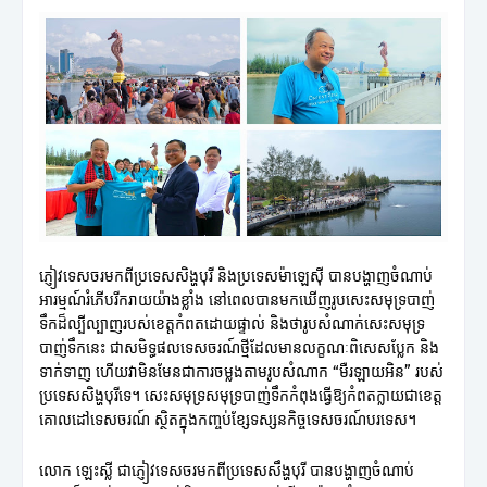
ភ្ញៀវទេសចរមកពីប្រទេសសិង្ហបុរី និងប្រទេសម៉ាឡេស៊ី បានបង្ហាញចំណាប់
អារម្មណ៍រំភើបរីករាយយ៉ាងខ្លាំង នៅពេលបានមកឃើញរូបសេះសមុទ្របាញ់
ទឹកដ៏ល្បីល្បាញរបស់ខេត្តកំពតដោយផ្ទាល់ និងថារូបសំណាក់សេះសមុទ្រ
បាញ់ទឹកនេះ ជាសមិទ្ធផលទេសចរណ៍ថ្មីដែលមានលក្ខណៈពិសេសប្លែក និង
ទាក់ទាញ ហើយវាមិនមែនជាការចម្លងតាមរូបសំណាក “មឺរឡាយអិន” របស់
ប្រទេសសិង្ហបុរីទេ។ សេះសមុទ្រសមុទ្របាញ់ទឹកកំពុងធ្វើឱ្យកំពតក្លាយជាខេត្ត
គោលដៅទេសចរណ៍ ស្ថិតក្នុងកញ្ចប់ខ្សែទស្សនកិច្ចទេសចរណ៍បរទេស។
លោក ឡេះស្លី ជាភ្ញៀវទេសចរមកពីប្រទេសសឹង្ហបុរី បានបង្ហាញចំណាប់