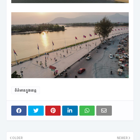
ព័ត៌មានក្នុងខេត្ត
OLDER
NEWER