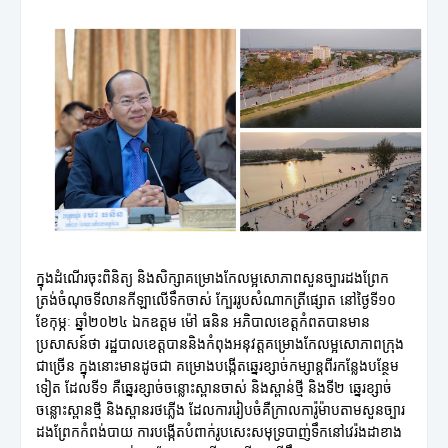
ក្នុងដំណើរចុះពិនិត្យ និងសិក្សាគម្រោងកែលម្អសោភាពសួនច្បារដងព្រែក
ត្រង់ចំណុចទីលានកីឡាលើទឹកចាស់ ក្បែររូបសំណាកត្រីផ្សោត នៅថ្ងៃទី១០
ខែកុម្ភៈ ឆ្នាំ២០២៤ ឯកឧត្តម ម៉ៅ ធនិន អភិបាលខេត្តកំពតបានមាន
ប្រសាសន៍ថា រដ្ឋបាលខេត្តបាននិងកំពុងអនុវត្តគម្រោងកែលម្អសោភាពក្រុង
ជាច្រើន ក្នុងនោះមានដូចជា គម្រោងបង្កើតឆ្នេរខ្សាច់កម្សាន្តពីរកន្លែងបន្ថែម
ទៀត ដែលទី១ គឺឆ្នេរខ្សាច់ចន្លោះស្ពានចាស់ និងស្ពាន់ថ្មី និងទី២ ឆ្នេរខ្សាច់
ចន្លោះស្ពានថ្មី និងស្ពានរថភ្លើង ដែលការរៀបចំគឺក្រាលការ៉ូម៉ាបតាមសួនច្បារ
ដងព្រែកកំពង់បាយ ការបង្កើតបំពាក់រូបសេះសមុទ្របាញ់ទឹកនៅវេរ៉ងដាខាង