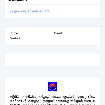
Responsive Advertisement
Home
About
Contact
មន្ទីរព័ត៌មានមានទីតាំងស្ថិតនៅក្នុងភូមិ ១ឧសភា សង្កាត់កំពង់កណ្តាល់ ក្រុងកំពត
ខេត្តកំពត។ មន្ទីរមានវិទ្យុផ្សាយផ្ទាល់មួយដែលាមានឈ្មោះថា វិទ្យុជាតិ ៩មករា FM