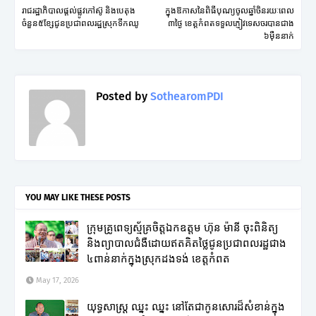
រាជរដ្ឋាភិបាលផ្តល់ផ្លូវកៅស៊ូ និងបេតុង
ក្នុងឱកាសនៃពិធីបុណ្យចូលឆ្នាំចិនរយៈពេល
ចំនួន៥ខ្សែជូនប្រជាពលរដ្ឋស្រុកទឹកឈូ
៣ថ្ងៃ ខេត្តកំពតទទួលភ្ញៀវទេសចរបានជាង
៦ម៉ឺននាក់
Posted by
SothearomPDI
YOU MAY LIKE THESE POSTS
ក្រុមគ្រូពេទ្យស្ម័គ្រចិត្តឯកឧត្តម ហ៊ុន ម៉ានី ចុះពិនិត្យ
និងព្យាបាលជំងឺដោយឥតគិតថ្លៃជូនប្រជាពលរដ្ឋជាង
៤ពាន់នាក់ក្នុងស្រុកដងទង់ ខេត្តកំពត
May 17, 2026
យុទ្ធសាស្ត្រ ឈ្នះ ឈ្នះ នៅតែជាកូនសោរដ៏សំខាន់ក្នុង