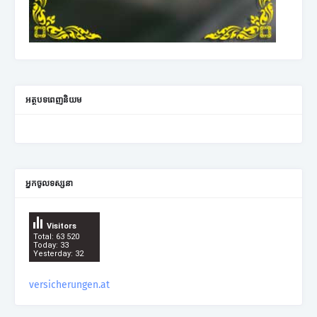
អត្ថបទពេញនិយម
អ្នកចូលទស្សនា
Visitors
Total: 63 520
Today: 33
Yesterday: 32
versicherungen.at