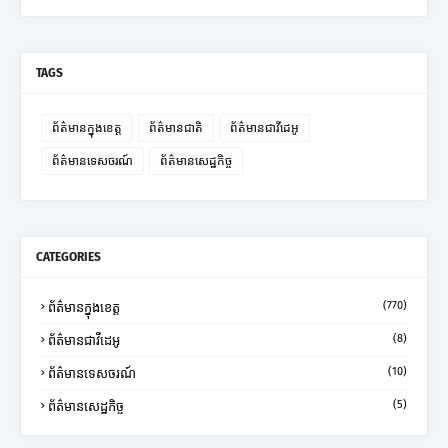
TAGS
ព័ត៌មានក្នុងខេត្ត
ព័ត៌មានជាតិ
ព័ត៌មានជាវីដេអូ
ព័ត៌មានទេសចរណ៍
ព័ត៌មានសេដ្ឋកិច្ច
CATEGORIES
(770)
ព័ត៌មានក្នុងខេត្ត
(8)
ព័ត៌មានជាវីដេអូ
(10)
ព័ត៌មានទេសចរណ៍
(5)
ព័ត៌មានសេដ្ឋកិច្ច