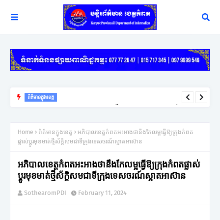
ព័ត៌មានក្នុងខេត្ត
យុទ្ធសាស្ត្រ ឈ្នះ ឈ្នះ នៅតែជាកូនសោរដ៏សំខាន់ក្នុងការដោះស្រាយវិវាទក្រៅ
ប្រព័ន្ធតុលាការរបស់អភិបាលខេត្តកំពត
Home
ព័ត៌មានក្នុងខេត្ត
អភិបាលខេត្តកំពតអះអាងថានឹងកែលម្អធ្វើឱ្យក្រុងកំពត
ផ្លាស់ប្តូរមុខមាត់ថ្មីស័ក្តិសមជាទីក្រុងទេសចរណ៍ស្អាតអាស៊ាន
អភិបាលខេត្តកំពតអះអាងថានឹងកែលម្អធ្វើឱ្យក្រុងកំពតផ្លាស់
ប្តូរមុខមាត់ថ្មីស័ក្តិសមជាទីក្រុងទេសចរណ៍ស្អាតអាស៊ាន
SothearomPDI
February 11, 2024