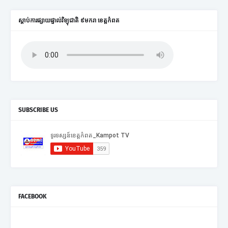
ស្តាប់ការផ្សាយផ្ទាល់វិទ្យុជាតិ ៩មករា ខេត្តកំពត
SUBSCRIBE US
FACEBOOK