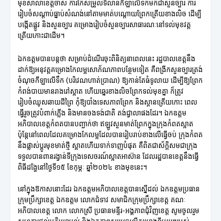
មុខសាលាខេត្តចាស់ ការកែសម្រួលទីលានកីឡាលើទឹកមកជាសួនច្បារ ការ
រៀបចំសណ្តាប់ធ្នាប់សំណង់នៅតាមមាត់បណ្តោយព្រែកត្រើយខាងលិច ដើម្បី
បង្កើតផ្លូវ និងសួនច្បារ គម្រោងរៀបចំសួនច្បារសាធារណៈនៅទល់មុខវត្ត
ត្រើយកោះជាដើម។
ឯកឧត្តមបានបន្តថា សម្រាប់ដំណើរចុះពិនិត្យនាពេលនេះ រដ្ឋបាលខេត្តនឹង
ដាក់ឱ្យអនុវត្តគម្រោងកែលម្អសោភ័ណភាពបន្ថែមទៀត គឺពង្រីកសួនច្បារត្រង់
ចំណុចកីឡាលើទឹក (បរិវេណហាត់ប្រាណ) ឱ្យកាន់តែធំទូលាយ ដើម្បីឱ្យព្រែក
កំពង់បាយមានរាងរៅស្អាត ហើយឆ្នេរខាងលិចព្រែកទល់មុខគ្នា ក៏ត្រូវ
រៀបចំឈូសឆាយដីព្រៃ កុំឱ្យបាំងទេសភាពព្រែក និងស្ពានត្រើយកោះ ពេល
ធ្វើរួចត្រូវបំពាក់ភ្លើង និងមានចងទង់ជាតិ តង់ជ្វាលាផងដែរ។ ឯកឧត្តម
អភិបាលខេត្តកំពតបានបញ្ជាក់ថា ឥឡូវសួនមាត់ព្រែកក្នុងក្រុងកំពតស្អាត
ប៉ុន្តែនៅពេលដែលគម្រោងកែលម្អដែលបានរៀបរាប់ខាងលើធ្វើចប់ ក្រុងកំពត
នឹងផ្លាស់ប្តូរមុខមាត់ថ្មី ស្អាតហើយទាក់ទាញបំផុត គឺពិតជាស័ក្តិសមជាក្រុង
ទទួលបានពានរង្វាន់ទីក្រុងទេសចរណ៍ស្អាតអាស៊ាន ដែលរដ្ឋបានខេត្តនឹងធ្វើ
ពិធីដង្ហែនៅថ្ងៃទី១៥ ខែកុម្ភៈ ឆ្នាំ២០២៤ ខាងមុខនេះ។
នៅក្នុងឱកាសនោះដែរ ឯកឧត្តមអភិបាលខេត្តបានស្នើដល់ ឯកឧត្តមប្រធាន
ក្រុមប្រឹក្សាខេត្ត ឯកឧត្តម លោកជំទាវ សមាជិកក្រុមប្រឹក្សាខេត្ត គណៈ
អភិបាលខេត្ត លោក លោកស្រី ប្រធានមន្ទីរ-អង្គភាពជុំវិញខេត្ត សូមចូលរួម