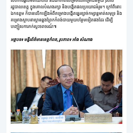
សហការផ្តល់មតិយោបល់ និងឯកភាពសម្រេចលើគម្រោងនីមួយៗរបស់
រដ្ឋបាលខេត្ត ក្នុងគោលបំណងរក្សា និងបង្កើតផលប្រយោជន៍រួម។ ក្រៅពីនោះ
ឯកឧត្តម ក៏បានលើកឡើងអំពីគម្រោងបង្កើតឆ្នេរខ្សាច់កម្សាន្តមាត់សមុទ្រ និង
គម្រោងស្ថាបនាស្ពានឆ្លងព្រែកកំពង់បាយមួយបន្ថែមទៀតផងដែរ ដើម្បី
បញ្ចៀសការកក់ស្ទះចរាចរណ៍៕
អត្ថបទ៖ មន្ទីរព័ត៌មានខេត្តកំពត, រូបភាព៖ អាំង សំណាង