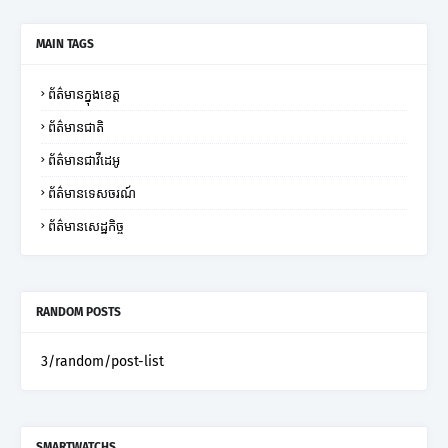
MAIN TAGS
ព័ត៌មានក្នុងខេត្ត
ព័ត៌មានជាតិ
ព័ត៌មានជាវីដេអូ
ព័ត៌មានទេសចរណ៍
ព័ត៌មានសេដ្ឋកិច្ច
RANDOM POSTS
3/random/post-list
SMARTWATCHS