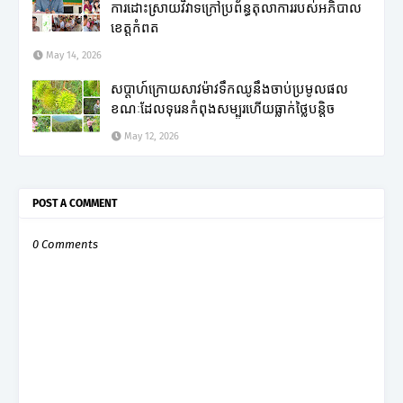
ការដោះស្រាយវិវាទក្រៅប្រព័ន្ធតុលាការរបស់អភិបាល
ខេត្តកំពត
May 14, 2026
សប្តាហ៍ក្រោយសាវម៉ាវទឹកឈូនឹងចាប់ប្រមូលផល
ខណៈដែលទុរេនកំពុងសម្បូរហើយធ្លាក់ថ្លៃបន្តិច
May 12, 2026
POST A COMMENT
0 Comments