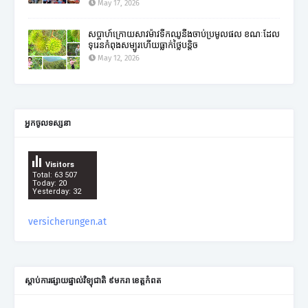
May 17, 2026
សប្តាហ៍ក្រោយសាវម៉ាវទឹកឈូនឹងចាប់ប្រមូលផល ខណៈដែល
ទុរេនកំពុងសម្បូរហើយធ្លាក់ថ្លៃបន្តិច
May 12, 2026
អ្នកចូលទស្សនា
Visitors
Total: 63 507
Today: 20
Yesterday: 32
versicherungen.at
ស្តាប់ការផ្សាយផ្ទាល់វិទ្យុជាតិ ៩មករា ខេត្តកំពត