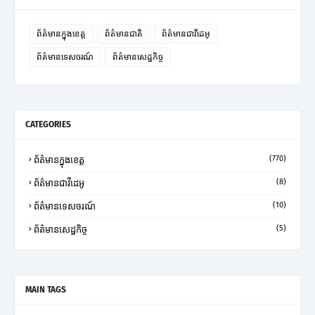
ព័ត៌មានក្នុងខេត្ត
ព័ត៌មានជាតិ
ព័ត៌មានជាវីដេអូ
ព័ត៌មានទេសចរណ៍
ព័ត៌មានសេដ្ឋកិច្ច
CATEGORIES
(770)
ព័ត៌មានក្នុងខេត្ត
(8)
ព័ត៌មានជាវីដេអូ
(10)
ព័ត៌មានទេសចរណ៍
(5)
ព័ត៌មានសេដ្ឋកិច្ច
MAIN TAGS