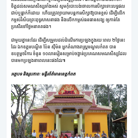
ចិត្តដល់សមណសិស្សទាំងអស់ សូមកុំបោះបង់ចោលការសិក្សាទោះលទ្ធផល
ជាប់ឬធ្លាក់ក៏ដោយ ហើយត្រូវព្យាយាមបន្តការសិក្សាឱ្យបានខ្ពស់ ដើម្បីលើក
កម្ពស់វិស័យព្រះពុទ្ធសាសនាផង និងលើកកម្ពស់ធនធានសង្ឃ ឲ្យកាន់តែ
ប្រសើរទៅថ្ងៃអនាគតផង។
ជាមួយគ្នានេះដែរ ដើម្បីសម្រួលដល់ដំណើរការប្រឡងក្នុងរយៈពេល ២ថ្ងៃនេះ
ដែរ ឯកឧត្តមបណ្ឌិត ប៉ែន ស៊ីម៉ន អ្នកតំណាងរាស្ត្រមណ្ឌលកំពត បាន
ឧបត្ថម្ភថវិការ ចំនួន ១០លានរៀនសម្រាប់ចង្ហាន់ប្រគេណសមណសិស្សដែល
បានមកប្រឡងនាពេលនេះផងដែរ៕
អត្ថបទ និងរូបភាពៈ មន្ទីរព័ត៌មានខេត្តកំពត