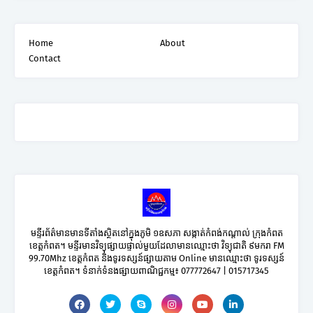
Home
About
Contact
មន្ទីរព័ត៌មានមានទីតាំងស្ថិតនៅក្នុងភូមិ ១ឧសភា សង្កាត់កំពង់កណ្តាល់ ក្រុងកំពត
ខេត្តកំពត។ មន្ទីរមានវិទ្យុផ្សាយផ្ទាល់មួយដែលាមានឈ្មោះថា វិទ្យុជាតិ ៩មករា FM
99.70Mhz ខេត្តកំពត និងទូរទស្សន៍ផ្សាយតាម Online មានឈ្មោះថា ទូរទស្សន៍
ខេត្តកំពត។ ទំនាក់ទំនងផ្សាយពាណិជ្ជកម្ម៖ 077772647 | 015717345