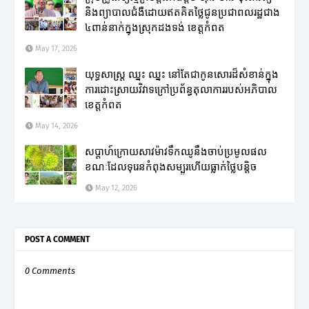
និងព្យាបាលជំងឺដោយឥតគិតថ្លៃជូនប្រជាពលរដ្ឋជាង
៤ពាន់នាក់ក្នុងស្រុកដងទង់ ខេត្តកំពត
May 17, 2026
យុទ្ធសាស្ត្រ ឈ្នះ ឈ្នះ នៅតែជាកូនសោរដ៏សំខាន់ក្នុង
ការដោះស្រាយវិវាទក្រៅប្រព័ន្ធតុលាការរបស់អភិបាល
ខេត្តកំពត
May 14, 2026
សប្តាហ៍ក្រោយសាវម៉ាវទឹកឈូនឹងចាប់ប្រមូលផល
ខណៈដែលទុរេនកំពុងសម្បូរហើយធ្លាក់ថ្លៃបន្តិច
May 12, 2026
POST A COMMENT
0 Comments