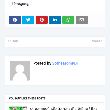
ព័ត៌មានក្នុងខេត្ត
OLDER
NEWER
Posted by
SothearomPDI
YOU MAY LIKE THESE POSTS
ក្រុមគ្រូពេទ្យស្ម័គ្រចិត្តឯកឧត្តម ហ៊ុន ម៉ានី ចុះពិនិត្យ