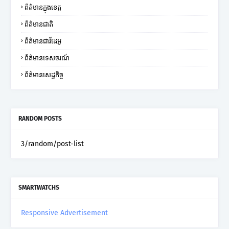
ព័ត៌មានក្នុងខេត្ត
ព័ត៌មានជាតិ
ព័ត៌មានជាវីដេអូ
ព័ត៌មានទេសចរណ៍
ព័ត៌មានសេដ្ឋកិច្ច
RANDOM POSTS
3/random/post-list
SMARTWATCHS
Responsive Advertisement