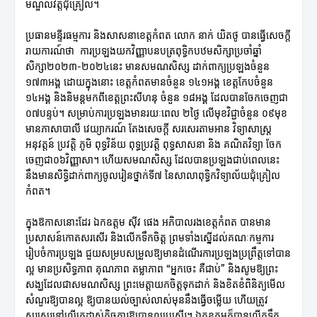
មណ្ឌលវត្តជុំគ្រៀល។
ប្រធានមន្ទីរធម្មការ និងសាសនាខេត្តកំពត លោក នាក់ យិតថូ បានធ្វើសេចក្តី
រាយការណ៍ថា ការប្រឡងយកវិញ្ញាបនបត្រពុទ្ធិកបឋមសិក្សាប្រចាំឆ្នាំ
សិក្សា២០២៣-២០២៤នេះ មានសមណសិស្ស ដាក់ពាក្យប្រឡងចំនួន
១៧៣អង្គ ដោយក្នុងនោះ ខេត្តកំពតមានចំនួន ១៤១អង្គ ខេត្តកែបចំនួន
១៤អង្គ និងនិមន្តមកពីខេត្តព្រះសីហនុ ចំនួន ១៨អង្គ ដែលបានចែកចេញជា
០៧បន្ទប់។ សម្រាប់ការប្រឡងមានរយៈពេល ២ថ្ងៃ លើមុខវិជ្ជាចំនួន ០៩មុខ
មានភាសាបាលី វេយ្យាករណ៍ តែងសេចក្តី សរសេរតាមអាន វិទ្យាសាស្រ្ត
អនុវត្តន៍ ប្រវត្តិ ភូមិ ពុទ្ធវិន័យ ពុទ្ធប្រវត្តិ ពុទ្ធសាសនា និង គណិតវិទ្យា ចែក
ចេញជា០៦វិញ្ញាសា។ ហើយសមណសិស្ស ដែលបានប្រឡងជាប់ពេលនេះ
នឹងមានសិទ្ធិដាក់ពាក្យចូលរៀនថ្នាក់ទី៧ នៃសាលាពុទ្ធិកវិទ្យាល័យជុំគ្រៀល
កំពត។
ក្នុងឱកាសនោះដែរ ឯកឧត្តម ស៊ីវ ផេង អភិបាលរងខេត្តកំពត បានមាន
ប្រសាសន៍កោតសរសើរ និងលើកទឹកចិត្ត ព្រមទាំងស្នើដល់គណៈកម្មការ
រៀបចំការប្រឡង ជួយសម្របសម្រួលឱ្យមានដំណើរការប្រឡងប្រព្រឹត្តទៅបាន
ល្អ មានប្រសិទ្ធភាព គុណភាព តម្លាភាព “អ្នកចេះ គឺជាប់” និងសូមឱ្យព្រះ
សង្ឃដែលជាសមណសិស្ស ព្រះមេត្តាយកចិត្តទុកដាក់ និងខិតខំពិនិត្យមើល
សំណួរឱ្យបានល្អ ឱ្យបានយល់ច្បាស់លាស់មុននឹងធ្វើចម្លើយ ហើយត្រូវ
សរសេរនៅលើក្រដាស់កិច្ចការឱ្យបានល្អប្រសើរ។ ឯកឧត្តមក៏បានលើកទឹក