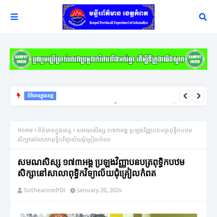
ព័ត៌មានក្នុងខេត្ត
យុទ្ធសាស្ត្រ ឈ្នះ ឈ្នះ នៅតែជាកូនសោរដ៏សំខាន់ក្នុងការដោះស្រាយវិវាទក្រៅ
ប្រព័ន្ធតុលាការរបស់អភិបាលខេត្តកំពត
Home
ព័ត៌មានក្នុងខេត្ត
សមណសិស្ស ១៧៣អង្គ ប្រឡងវិញ្ញាបនបត្រពុទ្ធិកបឋម
សិក្សានៅសាលាពុទ្ធិកវិទ្យាល័យជុំគ្រៀលកំពត
សមណសិស្ស ១៧៣អង្គ ប្រឡងវិញ្ញាបនបត្រពុទ្ធិកបឋម
សិក្សានៅសាលាពុទ្ធិកវិទ្យាល័យជុំគ្រៀលកំពត
SothearomPDI
January 20, 2024