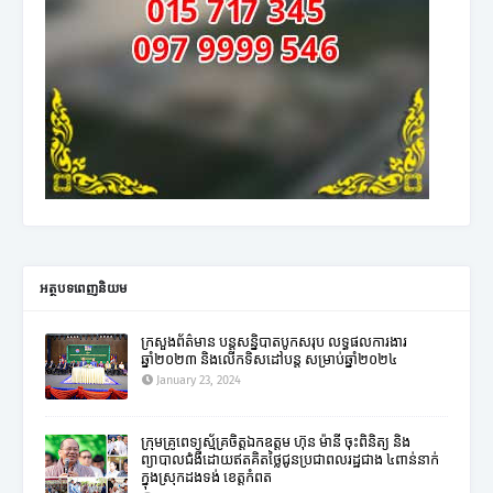
អត្ថបទពេញនិយម
ក្រសួងព័ត៌មាន បន្តសន្និបាតបូកសរុប លទ្ធផលការងារ
ឆ្នាំ២០២៣ និងលើកទិសដៅបន្ត សម្រាប់ឆ្នាំ២០២៤
January 23, 2024
ក្រុមគ្រូពេទ្យស្ម័គ្រចិត្តឯកឧត្តម ហ៊ុន ម៉ានី ចុះពិនិត្យ និង
ព្យាបាលជំងឺដោយឥតគិតថ្លៃជូនប្រជាពលរដ្ឋជាង ៤ពាន់នាក់
ក្នុងស្រុកដងទង់ ខេត្តកំពត