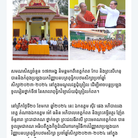
សមណសិស្សចំនួន ១៧៣អង្គ និមន្តមកពីខេត្តកំពត កែប និងព្រះសីហនុ
បាននិងកំពុងប្រឡងយកវិញ្ញាបនបត្រពុទ្ធិកបឋមសិក្សាប្រចាំឆ្នាំ
សិក្សា២០២៣-២០២៤ នៅក្នុងមណ្ឌលវត្តជុំគ្រៀល ដើម្បីអាចបន្តប្រឡង
ចូលរៀនថ្នាក់ទី៧ នៃសាលាពុទ្ធិកវិទ្យាល័យជុំគ្រៀលកំពត។
នៅព្រឹកថ្ងៃទី២០ ខែមករា ឆ្នាំ២០២៤ នេះ ឯកឧត្តម ស៊ីវ ផេង អភិបាលរង
ខេត្ត តំណាងឯកឧត្តម ម៉ៅ ធនិន អភិបាលខេត្តកំពត និងព្រះគម្ពីរត្ថេរ ញ៉ែត
ច័ន្ទតារា ព្រះរាជាគណៈថ្នាក់ចត្វា ព្រះជលធីរាសី ព្រះមេគណខេត្តកំពត បាន
ចូលរួមជាគណៈអធិបតីក្នុងកិច្ចដំណើរការកម្មវិធីកាត់វិញ្ញាសាប្រឡងយក
វិញ្ញាបនបត្រពុទ្ធិកបឋមសិក្សា ប្រចាំឆ្នាំសិក្សា២០២៣-២០២៤ នៅក្នុង