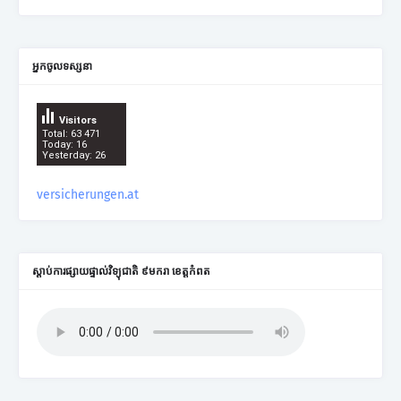
អ្នកចូលទស្សនា
Visitors
Total: 63 471
Today: 16
Yesterday: 26
versicherungen.at
ស្តាប់ការផ្សាយផ្ទាល់វិទ្យុជាតិ ៩មករា ខេត្តកំពត