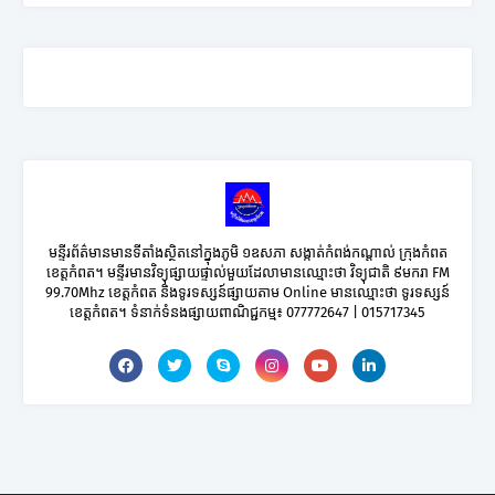
មន្ទីរព័ត៌មានមានទីតាំងស្ថិតនៅក្នុងភូមិ ១ឧសភា សង្កាត់កំពង់កណ្តាល់ ក្រុងកំពត
ខេត្តកំពត។ មន្ទីរមានវិទ្យុផ្សាយផ្ទាល់មួយដែលាមានឈ្មោះថា វិទ្យុជាតិ ៩មករា FM
99.70Mhz ខេត្តកំពត និងទូរទស្សន៍ផ្សាយតាម Online មានឈ្មោះថា ទូរទស្សន៍
ខេត្តកំពត។ ទំនាក់ទំនងផ្សាយពាណិជ្ជកម្ម៖ 077772647 | 015717345