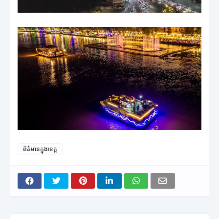
ព័ត៌មានក្នុងខេត្ត