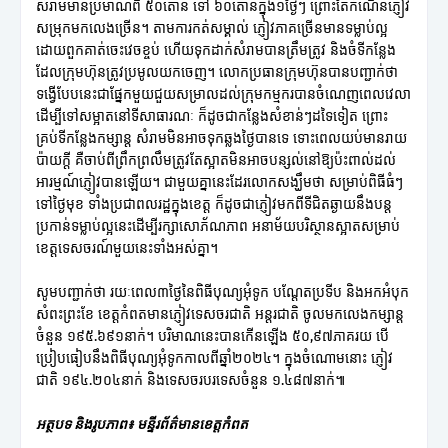
សំរាមមានប្រមាណពី ៥០តោន ទៅ ៦០តោនក្នុង១ថ្ងៃៗ ព្រោះតែកំណើនភ្ញៀវ
សម្រុកមកលេងច្រើន។ តាមការកត់សម្គាល់ ភ្ញៀវភាគច្រើនមានទម្លាប់ល្អ
ដោយពួកគាត់ចេះវេចខ្ចប់ ហើយទុកដាក់សំរាមបានត្រឹមត្រូវ និងចំទីកន្លែង
ដែលក្រុមហ៊ុនត្រូវប្រមូលយកចេញ។ លោកប្រធានក្រុមហ៊ុនបានបញ្ជាក់ថា
ទង្វើបែបនេះជាផ្នែកមួយជួយសម្រាលដល់ក្រុមកម្មករបានចំណេញពេលវេលា
ដើម្បីទៅសម្អាតនៅទីសាធារណៈ ក៏ដូចជាកន្លែងសំខាន់ៗដទៃទៀត ព្រោះ
គ្រប់ទីកន្លែងកម្សាន្ត សំរាមមិនអាចទុកឆ្លងថ្ងៃបានទេ ទោះពេលយប់មានរាយ
ប៉ាយក្តី គឺចាប់ពីព្រឹកព្រលឹមត្រូវតែស្អាតមិនអាចបន្សល់នៅឱ្យប៉ះពាល់ដល់
អារម្មណ៍ភ្ញៀវបានឡើយ។ ជាមួយគ្នានេះដែរលោកសង្ឃឹមថា សម្រាប់ពិធីធំៗ
ទៅថ្ងៃមុខ ទាំងប្រជាពលរដ្ឋក្នុងខេត្ត ក៏ដូចជាភ្ញៀវមកពីទីជិតឆ្ងាយនឹងបន្ត
ប្រកាន់ទម្លាប់ល្អនេះដើម្បីរក្សាសោភ័ណភាព អនាម័យបរិស្ថានស្អាតសម្រាប់
ខេត្តទេសចរណ៍មួយនេះទាំងអស់គ្នា។
សូមបញ្ជាក់ថា រយៈពេល៣ថ្ងៃនៃពិធីបុណ្យអុំទូក បណ្តែតប្រទីប និងអកអំបុក
សំពះព្រះខែ ខេត្តកំពតមានភ្ញៀវទេសចរជាតិ អន្តរជាតិ ចូលមកលេងកម្សាន្ត
ចំនួន ១៩៥.៦៩១នាក់។ បរិមាណនេះបានកើនឡើង ៥០,៩៧ភាគរយ បើ
ប្រៀបធៀបនឹងពិធីបុណ្យអុំទូកកាលពីឆ្នាំ២០២៤។ ក្នុងចំណោមនោះ ភ្ញៀវ
ជាតិ ១៩៤.២០៤នាក់ និងទេសចរបរទេសចំនួន ១.៤៨៧នាក់៕
អត្ថបទ និងរូបភាព៖ មន្ទីរព័ត៌មានខេត្តកំពត