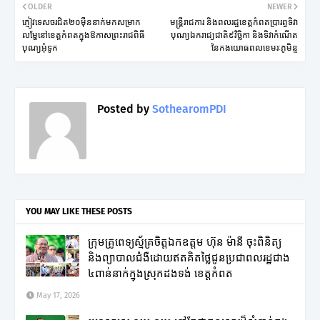
OLDER
NEWER
ភ្ញៀវទេសចរជិត២០ម៉ឺននាក់មកសម្រាក
មន្ត្រីរាជការ និងពលរដ្ឋខេត្តកំពតប្រារព្ធទិវា
លម្ហែនៅខេត្តកំពតក្នុងឱកាសព្រះរាជពិធី
បុណ្យឯករាជ្យជាតិ៩វិច្ឆិកា និងទិវាកំណើត
បុណ្យអុំទូក
នៃកងយោធពលខេមរៈភូមិន្ទ
Posted by
SothearomPDI
YOU MAY LIKE THESE POSTS
ក្រុមគ្រូពេទ្យស្ម័គ្រចិត្តឯកឧត្តម ហ៊ុន ម៉ានី ចុះពិនិត្យ
និងព្យាបាលជំងឺដោយឥតគិតថ្លៃជូនប្រជាពលរដ្ឋជាង
៤ពាន់នាក់ក្នុងស្រុកដងទង់ ខេត្តកំពត
May 17, 2026