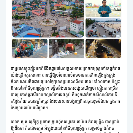
ជាមួយសន្ទុះភ្ញៀវមកពីទីជិតឆ្ងាយដែលចូលមកសម្រាកកម្សាន្តនៅខេត្តកំពត
យ៉ាងច្រើនកុះករនោះ បានធ្វើឱ្យបរិមាណសំរាមមានការកើនឡើងក្នុងក្រុង
កំពត ដោយគិតជាមធ្យម១ថ្ងៃៗមានប្រមាណពី៥០តោន ទៅ៦០តោន អំឡុង
ឱកាសនៃពិធីបុណ្យអុំទូក។ ទន្ទឹមនឹងនេះគេសង្កេតឃើញថា ភ្ញៀវភាគច្រើន
បានប្រកាន់នូវឥរិយាបថល្អលើការវេចខ្ចប់ និងទុកដាក់កាកសំណល់តាមទី
កន្លែងកំណត់បានត្រឹមត្រូវ ដែលនេះបានបង្ហាញពីការចូលរួមចំណែកក្នុងការ
ថែរក្សាអនាម័យបរិស្ថាន។
លោក សួន សុភ័ក្ត្រ ប្រធានក្រុមហ៊ុនសម្អាតអនាម័យ កំពតហ្គ្រីន បានប្រាប់
ឱ្យដឹងថា គិតជាមធ្យម អំឡុងពេលនៃពិធីបុណ្យអុំទូក សម្រាប់ក្រុងកំពត