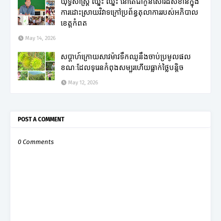
យុទ្ធសាស្ត្រ ឈ្នះ ឈ្នះ នៅតែជាកូនសោរដ៏សំខាន់ក្នុង
ការដោះស្រាយវិវាទក្រៅប្រព័ន្ធតុលាការរបស់អភិបាល
ខេត្តកំពត
May 14, 2026
សប្តាហ៍ក្រោយសាវម៉ាវទឹកឈូនឹងចាប់ប្រមូលផល
ខណៈដែលទុរេនកំពុងសម្បូរហើយធ្លាក់ថ្លៃបន្តិច
May 12, 2026
POST A COMMENT
0 Comments