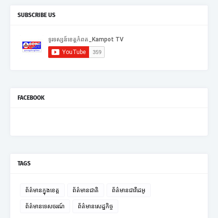
SUBSCRIBE US
FACEBOOK
TAGS
ព័ត៌មានក្នុងខេត្ត
ព័ត៌មានជាតិ
ព័ត៌មានជាវីដេអូ
ព័ត៌មានទេសចរណ៍
ព័ត៌មានសេដ្ឋកិច្ច