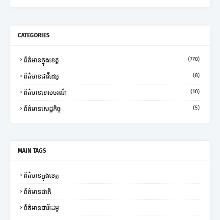
CATEGORIES
(770)
ព័ត៌មានក្នុងខេត្ត
(8)
ព័ត៌មានជាវីដេអូ
(10)
ព័ត៌មានទេសចរណ៍
(5)
ព័ត៌មានសេដ្ឋកិច្ច
MAIN TAGS
ព័ត៌មានក្នុងខេត្ត
ព័ត៌មានជាតិ
ព័ត៌មានជាវីដេអូ