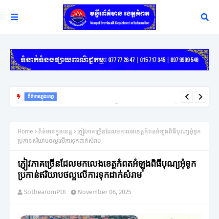
ព័ត៌មានក្នុងខេត្ត
យុទ្ធសាស្ត្រ ឈ្នះ ឈ្នះ នៅតែជាកូនសោរដ៏សំខាន់ក្នុងការដោះស្រាយវិវាទក្រៅ
ប្រព័ន្ធតុលាការរបស់អភិបាលខេត្តកំពត
Home
ព័ត៌មានក្នុងខេត្ត
ភ្ញៀវភាគច្រើនដែលមកលេងខេត្តកំពតអំឡុងពិធីបុណ្យអុំទូក
ប្រកាន់ឥរិយាបថល្អលើការទុកដាក់សំរាម
ភ្ញៀវភាគច្រើនដែលមកលេងខេត្តកំពតអំឡុងពិធីបុណ្យអុំទូក
ប្រកាន់ឥរិយាបថល្អលើការទុកដាក់សំរាម
SothearomPDI
November 08, 2025