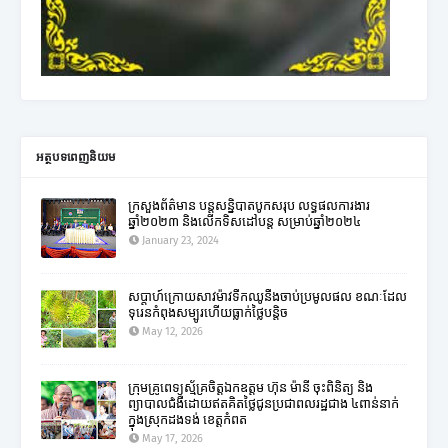
អត្ថបទពេញនិយម
ក្រសួងព័ត៌មាន បន្តសន្និបាតបូកសរុប លទ្ធផលការងារ
ឆ្នាំ២០២៣ និងលើកទិសដៅបន្ត សម្រាប់ឆ្នាំ២០២៤
January 23, 2024
សប្តាហ៍ក្រោយសាវម៉ាវទឹកឈូនឹងចាប់ប្រមូលផល ខណៈដែល
ទុរេនកំពុងសម្បូរហើយធ្លាក់ថ្លៃបន្តិច
May 12, 2026
ក្រុមគ្រូពេទ្យស្ម័គ្រចិត្តឯកឧត្តម ហ៊ុន ម៉ានី ចុះពិនិត្យ និង
ព្យាបាលជំងឺដោយឥតគិតថ្លៃជូនប្រជាពលរដ្ឋជាង ៤ពាន់នាក់
ក្នុងស្រុកដងទង់ ខេត្តកំពត
May 17, 2026