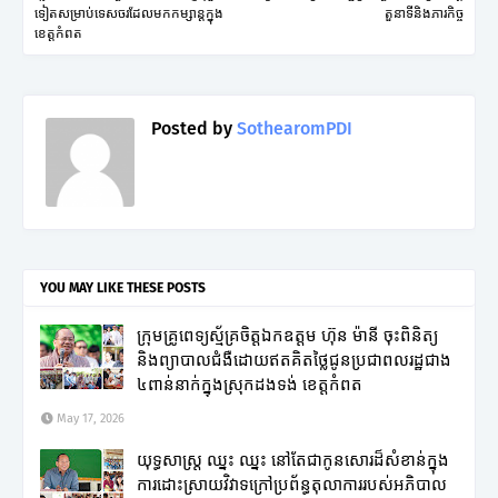
ទៀតសម្រាប់ទេសចរដែលមកកម្សាន្តក្នុង
តួនាទីនិងភារកិច្ច
ខេត្តកំពត
Posted by
SothearomPDI
YOU MAY LIKE THESE POSTS
ក្រុមគ្រូពេទ្យស្ម័គ្រចិត្តឯកឧត្តម ហ៊ុន ម៉ានី ចុះពិនិត្យ
និងព្យាបាលជំងឺដោយឥតគិតថ្លៃជូនប្រជាពលរដ្ឋជាង
៤ពាន់នាក់ក្នុងស្រុកដងទង់ ខេត្តកំពត
May 17, 2026
យុទ្ធសាស្ត្រ ឈ្នះ ឈ្នះ នៅតែជាកូនសោរដ៏សំខាន់ក្នុង
ការដោះស្រាយវិវាទក្រៅប្រព័ន្ធតុលាការរបស់អភិបាល