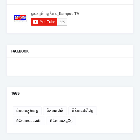
FACEBOOK
TAGS
ព័ត៌មានក្នុងខេត្ត
ព័ត៌មានជាតិ
ព័ត៌មានជាវីដេអូ
ព័ត៌មានទេសចរណ៍
ព័ត៌មានសេដ្ឋកិច្ច