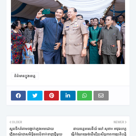
ព័ត៌មានក្នុងខេត្ត
OLDER
NEWER
សួនទឹករាំតាមចង្វាក់ភ្លេងអមដោយ
នាយឧត្តមសេនីយ៍ សៅ សុខា៖ អាវុធហត្ថ
ភ្លើងពណ៌ជាសមិទ្ធិផលដ៏ទាក់ទាញថ្មីមួយ
ធ្វើកំណែទម្រង់ដើម្បីប្រសិទ្ធភាពការប្រតិបត្តិ