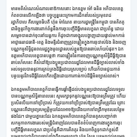
មានមតិសំណេះសំណាលនាឱកាសនោះ ឯកឧត្តម ម៉ៅ ធនិន អភិបាលខេត្ត
កំពតបានលើកឡើងថា បច្ចុប្បន្ននេះក្រោមការដឹកនាំរបស់ប្រមុខរាជ
រដ្ឋាភិបាល គឺសម្តេចធិបតី ហ៊ុន ម៉ាណែត នាយករដ្ឋមន្ត្រីនៃកម្ពុជា បានគិតគូ
ជានិច្ចនូវកិច្ចការងារពាក់ព័ន្ធនឹងការចុះបញ្ជីដីធ្លីមានលក្ខណៈជាប្រព័ន្ធ ដោយ
សម្តេចបានដាក់ចុះនៅយន្តការ ក៏ដូចជាការចង្អុលបង្ហាញដោយផ្ទាល់មកកាន់
អាជ្ញាធររាជធានី-ខេត្ត និងមន្ទីរជំនាញត្រូវពន្លឿនក្នុងការចុះវាស់វែង និងចេញ
បណ្ណកម្មសិទ្ធិជូនពលរដ្ឋក្នុងមូលដ្ឋានរបស់ខ្លួនឱ្យបានឆាប់រហ័យបំផុត។ ឯក
ឧត្តមអភិបាលខេត្តបានបន្តថា ការពន្លឿននៃការចេញបណ្ណកម្មសិទ្ធិដីធ្លីឱ្យបាន
ឆាប់រហ័សនេះ គឺសំដៅឱ្យបងប្អូនប្រជាពលរដ្ឋដែលមានដីធ្លីច្បាស់លាស់ទាំង
អស់ទទួលបាននូវការគ្រប់គ្រងដីធ្លីដោយស្របច្បាប់ ហើយក៏បានជួយកាត់
បន្ថយនូវវិវាទដីធ្លីដែលកើតឡើងដោយការកាន់កាប់ដីធ្លីមិនច្បាស់លាស់។
ឯកឧត្តមអភិបាលខេត្តក៏បានធ្វើការផ្តាំផ្ញើដល់បងប្អូនប្រជាពលរដ្ឋដែលទទួល
បានបណ្ណកម្មសិទ្ធិនាពេលនេះ សូមរក្សាទុកនូវបណ្ណនេះឱ្យបានត្រឹមត្រូវ ហើយ
ប្រសិនបើយកទៅប្រើប្រាស់ ក៏ត្រូវយកទៅប្រើប្រាស់ឱ្យបានត្រឹមត្រូវដែរ ព្រោះ
បណ្ណនេះគឺជាទ្រព្យសម្បត្តិមួយដែលអាចឱ្យយើងយកទៅពង្រីកមុខរបរបន្ថែម
ផងដែរ។ ជាមួយគ្នានេះដែរ ឯកឧត្តមអភិបាលខេត្តក៏បានគូសបញ្ជាក់ថា
សកម្មភាពការងាររបស់មន្ត្រីជំនាញដែលបានខិតខំបំពេញការងារក្នុងការចុះ
បញ្ជីដីធ្លីមានលក្ខណៈជាប្រព័ន្ធគឺជាការគិតគូរ និងយកចិត្តទុកដាក់ខ្ពស់ពី
ប្រមុខរាជរដ្ឋាភិបាលចាប់តាំងពីសម្តេចតេជោ ហ៊ុន សែន បន្តមកដល់សម្តេច