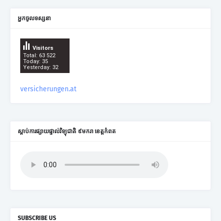
អ្នកចូលទស្សនា
Visitors
Total: 63 522
Today: 35
Yesterday: 32
versicherungen.at
ស្តាប់ការផ្សាយផ្ទាល់វិទ្យុជាតិ ៩មករា ខេត្តកំពត
SUBSCRIBE US