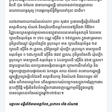
ធិបតី ហ៊ុន ម៉ាណែត ជានាយករដ្ឋមន្ត្រី ដោយបានដាក់ចេញនូវគោល
នយោបាយពន្ធសូន្យ (ការផ្ទេរកម្មសិទ្ធិពីម្តាយទៅកូន) ជាដើម។
យោងតាមរបាយការណ៍របស់លោក ព្រាប សុផាត ប្រធានមន្ទីររៀបចំដែនដី
នគរូបនីយកម្ម សំណង់ និងសុរិយោដីខេត្តកំពតបានឱ្យដឹងថា ពិធីចែក
វិញ្ញាបនបត្រសម្គាល់ម្ចាស់អចលនវត្ថុនាពេលនេះមានចំនួន៣ភូមិ ដែលមាន
ក្បាលដីសរុបចំនួន ៣ ១៦០ បណ្ណ ស្មើនឹង ១ ៦៥៩គ្រួសារ ក្នុងនោះរួមមាន៖
ភូមិត្រពាំងស្តៅ ឃុំត្រពាំងភ្លាំង ស្រុកឈូក មាន ក្បាលដីសរុបចំនួន ២៨
ក្បាលដី ស្មើនឹង ៣ គ្រួសារ, ភូមិស្រែជ្រៅ ឃុំល្បើក ស្រុកឈូក មានក្បាលដី
សរុបចំនួន ១ ៦៨៤ក្បាលដី ស្មើនឹង ៧៨៩ គ្រួសារ, ភូមិត្រពាំងគគីរ ឃុំល្បើក
ស្រុកឈូក មានក្បាលដី សរុបចំនួន ១ ៤៤៨ក្បាលដី ស្មើនឹង ៨៦៧ គ្រួសារ។
ជាមួយគ្នានេះដែរ លោកប្រធានមន្ទីរបានបន្តថា ក្រោមការដឹកនាំគាំទ្រ និង
ចង្អុលបង្ហាញដោយផ្ទាល់របស់ ឯកឧត្តម សាយ សំអាល់ ឧបនាយករដ្ឋមន្រ្តី
រដ្ឋមន្ត្រីក្រសួងរៀបចំដែនដី នគរូបនីយកម្ម និងសំណង់ និងឯកឧត្តម ម៉ៅ
ធនិន អភិបាលខេត្តកំពត លើសម្ភារឧបករណ៍បច្ចេកទេសក្នុងការជំរុញការងារ
ចុះបញ្ជីដីធ្លី មន្ទីរនិងខិតខំពន្លឿនការងារចេញបណ្ណកម្មសិទ្ធិក្នុងខេត្តឱ្យ
បានចប់រួចរាល់ទាំងអស់ក្នុងឆ្នាំ២០២៥នេះ៕
អត្ថបទ៖ មន្ទីរព័ត៌មានខេត្តកំពត, រូបភាព៖ អាំង សំណាង