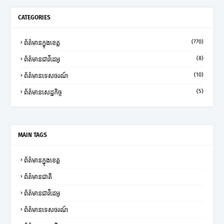
CATEGORIES
(770)
ព័ត៌មានក្នុងខេត្ត
(8)
ព័ត៌មានជាវីដេអូ
(10)
ព័ត៌មានទេសចរណ៍
(5)
ព័ត៌មានសេដ្ឋកិច្ច
MAIN TAGS
ព័ត៌មានក្នុងខេត្ត
ព័ត៌មានជាតិ
ព័ត៌មានជាវីដេអូ
ព័ត៌មានទេសចរណ៍