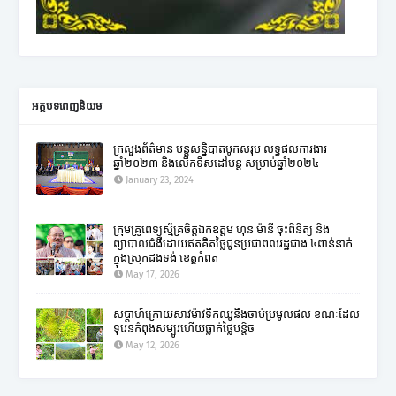
អត្ថបទពេញនិយម
ក្រសួងព័ត៌មាន បន្តសន្និបាតបូកសរុប លទ្ធផលការងារ
ឆ្នាំ២០២៣ និងលើកទិសដៅបន្ត សម្រាប់ឆ្នាំ២០២៤
January 23, 2024
ក្រុមគ្រូពេទ្យស្ម័គ្រចិត្តឯកឧត្តម ហ៊ុន ម៉ានី ចុះពិនិត្យ និង
ព្យាបាលជំងឺដោយឥតគិតថ្លៃជូនប្រជាពលរដ្ឋជាង ៤ពាន់នាក់
ក្នុងស្រុកដងទង់ ខេត្តកំពត
May 17, 2026
សប្តាហ៍ក្រោយសាវម៉ាវទឹកឈូនឹងចាប់ប្រមូលផល ខណៈដែល
ទុរេនកំពុងសម្បូរហើយធ្លាក់ថ្លៃបន្តិច
May 12, 2026