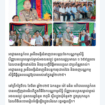
អាជ្ញាធរខេត្តកំពត រួមនឹងមន្ទីរជំនាញបានបន្តចុះចែកបណ្ណកម្មសិទ្ធិ
(វិញ្ញាបនបត្រសម្គាល់ម្ចាស់អចលនវត្ថុ) ជូនពលរដ្ឋប្រមាណ ១ ៦៥៩គ្រួសារ
ដែលបានធ្វើការវាស់វែង និងចុះបញ្ជីដីធ្លីមានលក្ខណៈជាប្រព័ន្ធរួចរាល់។
អាជ្ញាធរខេត្ត រួមនឹងមន្ទីរជំនាញនឹងបន្តការចុះវាស់វែង និងចេញបណ្ណកម្ម
សិទ្ធិដីធ្លីជូនពលរដ្ឋឱ្យបានអស់នៅក្នុងឆ្នាំ២០២៥។
នៅព្រឹកថ្ងៃទី១៤ ខែមីនា ឆ្នាំ២០២៥ ឯកឧត្តម ម៉ៅ ធនិន អភិបាលខេត្តកំពត
បានអញ្ជើញជាអធិបតីក្នុងពិធីចែកបណ្ណកម្មសិទ្ធិ (វិញ្ញាបនបត្រសម្គាល់ម្ចាស់
អចលនវត្ថុ) ជូនពលរដ្ឋចំនួន ៣ភូមិ ស្ថិតក្នុងឃុំចំនួន២ ក្នុងស្រុកឈូក
ដែលពិធីនេះបានរៀបចំធ្វើឡើងក្នុងបរិវេណ វត្តអង្គល្បើក។