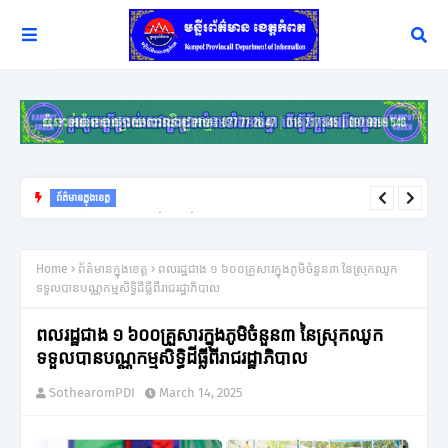
ព័ត៌មានក្នុងខេត្ត
ពលរដ្ឋរងគ្រោះដោយខ្យល់កន្ត្រាក់ចំនួន ១០៩គ្រួសារនៅខេត្តកំពតទទួល
អំណោយពីកាកបាទក្រហមកម្ពុជា
Home
ព័ត៌មានក្នុងខេត្ត
ពលរដ្ឋជាង ១ ៦០០គ្រួសារក្នុងភូមិចំនួន៣ នៃស្រុកឈូក
ទទួលបានបណ្ណកម្មសិទ្ធិដីធ្លីពីរាជរដ្ឋាភិបាល
ពលរដ្ឋជាង ១ ៦០០គ្រួសារក្នុងភូមិចំនួន៣ នៃស្រុកឈូក
ទទួលបានបណ្ណកម្មសិទ្ធិដីធ្លីពីរាជរដ្ឋាភិបាល
SothearomPDI
March 14, 2025