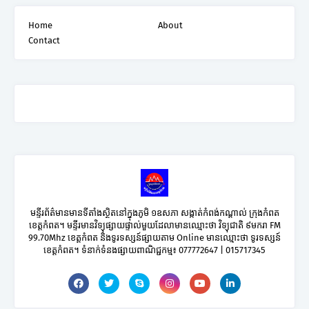
Home
About
Contact
មន្ទីរព័ត៌មានមានទីតាំងស្ថិតនៅក្នុងភូមិ ១ឧសភា សង្កាត់កំពង់កណ្តាល់ ក្រុងកំពត
ខេត្តកំពត។ មន្ទីរមានវិទ្យុផ្សាយផ្ទាល់មួយដែលាមានឈ្មោះថា វិទ្យុជាតិ ៩មករា FM
99.70Mhz ខេត្តកំពត និងទូរទស្សន៍ផ្សាយតាម Online មានឈ្មោះថា ទូរទស្សន៍
ខេត្តកំពត។ ទំនាក់ទំនងផ្សាយពាណិជ្ជកម្ម៖ 077772647 | 015717345