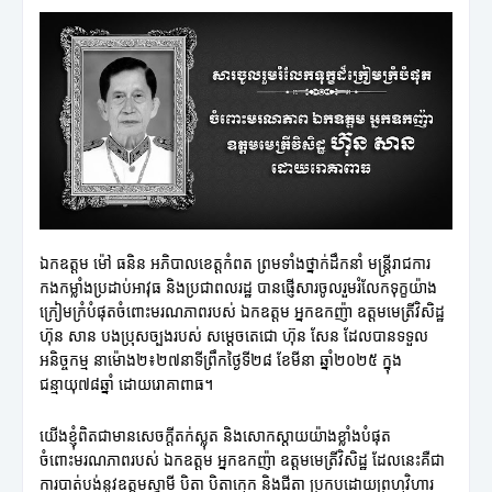
ឯកឧត្តម ម៉ៅ ធនិន អភិបាលខេត្តកំពត ព្រមទាំងថ្នាក់ដឹកនាំ មន្ត្រីរាជការ
កងកម្លាំងប្រដាប់អាវុធ និងប្រជាពលរដ្ឋ បានផ្ញើសារចូលរួមរំលែកទុក្ខយ៉ាង
ក្រៀមក្រំបំផុតចំពោះមរណភាពរបស់ ឯកឧត្តម អ្នកឧកញ៉ា ឧត្តមមេត្រីវិសិដ្ឋ
ហ៊ុន សាន បងប្រុសច្បងរបស់ សម្តេចតេជោ ហ៊ុន សែន ដែលបានទទួល
អនិច្ចកម្ម នាម៉ោង២៖២៧នាទីព្រឹកថ្ងៃទី២៨ ខែមីនា ឆ្នាំ២០២៥ ក្នុង
ជន្មាយុ៧៨ឆ្នាំ ដោយរោគាពាធ។
យើងខ្ញុំពិតជាមានសេចក្តីតក់ស្លុត និងសោកស្តាយយ៉ាងខ្លាំងបំផុត
ចំពោះមរណភាពរបស់ ឯកឧត្តម អ្នកឧកញ៉ា ឧត្តមមេត្រីវិសិដ្ឋ ដែលនេះគឺជា
ការបាត់បង់នូវឧត្ដមស្វាមី បិតា បិតាក្មេក និងជីតា ប្រកបដោយព្រហ្មវិហារ