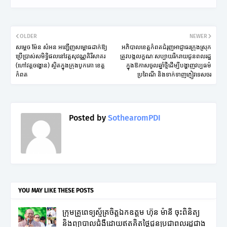
OLDER
NEWER
សម្តេច ម៉ែន សំអន អញ្ជើញសម្ពោធដាក់ឱ្យ
អភិបាលខេត្តកំពតជំរុញអាជ្ញាធរក្រុងស្រុក
ប្រើប្រាស់សមិទ្ធិផលនៅវត្តសុវណ្ណគិរីសាគរ
ត្រូវបង្កលក្ខណៈសប្បាយរីករាយជូនពលរដ្ឋ
(ហៅវត្តចង្ហោន) ស្ថិតក្នុងក្រុងបូកគោ ខេត្ត
ក្នុងឱកាសចូលឆ្នាំថ្មីដើម្បីបង្ហាញវប្បធម៌
កំពត
ប្រពៃណី និងទាក់ទាញភ្ញៀវទេសចរ
Posted by
SothearomPDI
YOU MAY LIKE THESE POSTS
ក្រុមគ្រូពេទ្យស្ម័គ្រចិត្តឯកឧត្តម ហ៊ុន ម៉ានី ចុះពិនិត្យ
និងព្យាបាលជំងឺដោយឥតគិតថ្លៃជូនប្រជាពលរដ្ឋជាង