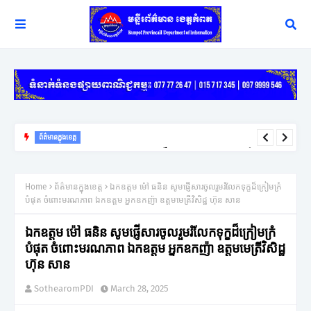
ព័ត៌មានក្នុងខេត្ត
យុទ្ធសាស្ត្រ ឈ្នះ ឈ្នះ នៅតែជាកូនសោរដ៏សំខាន់ក្នុងការដោះស្រាយវិវាទក្រៅ
ប្រព័ន្ធតុលាការរបស់អភិបាលខេត្តកំពត
Home
ព័ត៌មានក្នុងខេត្ត
ឯកឧត្តម ម៉ៅ ធនិន សូមផ្ញើសារចូលរួមរំលែកទុក្ខដ៏ក្រៀមក្រំ
បំផុត ចំពោះមរណភាព ឯកឧត្តម អ្នកឧកញ៉ា ឧត្តមមេត្រីវិសិដ្ឋ ហ៊ុន សាន
ឯកឧត្តម ម៉ៅ ធនិន សូមផ្ញើសារចូលរួមរំលែកទុក្ខដ៏ក្រៀមក្រំ
បំផុត ចំពោះមរណភាព ឯកឧត្តម អ្នកឧកញ៉ា ឧត្តមមេត្រីវិសិដ្ឋ
ហ៊ុន សាន
SothearomPDI
March 28, 2025