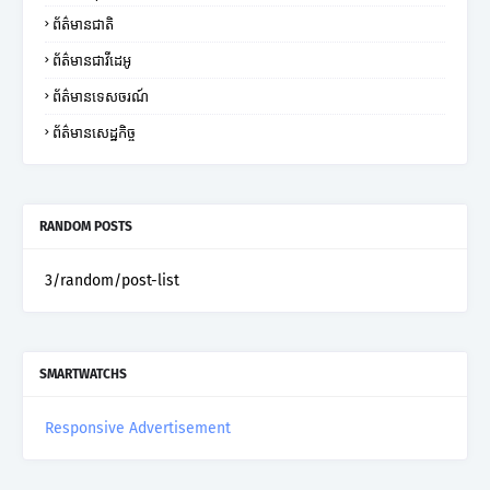
ព័ត៌មានជាតិ
ព័ត៌មានជាវីដេអូ
ព័ត៌មានទេសចរណ៍
ព័ត៌មានសេដ្ឋកិច្ច
RANDOM POSTS
3/random/post-list
SMARTWATCHS
Responsive Advertisement