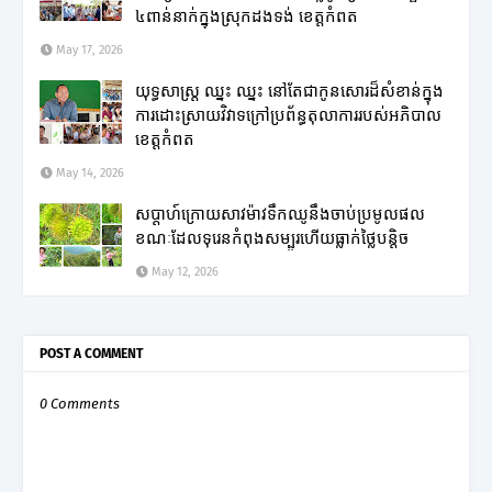
៤ពាន់នាក់ក្នុងស្រុកដងទង់ ខេត្តកំពត
May 17, 2026
យុទ្ធសាស្ត្រ ឈ្នះ ឈ្នះ នៅតែជាកូនសោរដ៏សំខាន់ក្នុង
ការដោះស្រាយវិវាទក្រៅប្រព័ន្ធតុលាការរបស់អភិបាល
ខេត្តកំពត
May 14, 2026
សប្តាហ៍ក្រោយសាវម៉ាវទឹកឈូនឹងចាប់ប្រមូលផល
ខណៈដែលទុរេនកំពុងសម្បូរហើយធ្លាក់ថ្លៃបន្តិច
May 12, 2026
POST A COMMENT
0 Comments