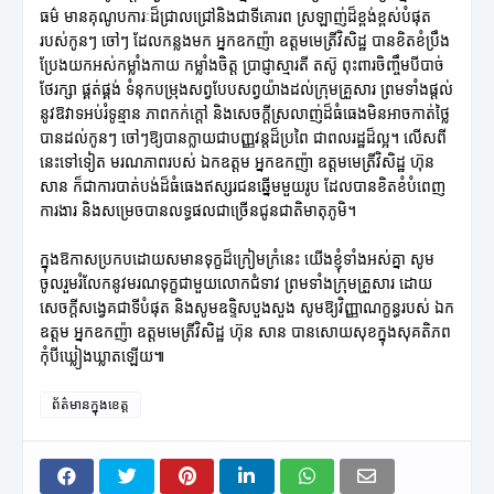
ធម៌ មានគុណូបការៈដ៏ជ្រាលជ្រៅនិងជាទីគោរព ស្រឡាញ់ដ៏ខ្ពង់ខ្ពស់បំផុត
របស់កូនៗ ចៅៗ ដែលកន្លងមក អ្នកឧកញ៉ា ឧត្តមមេត្រីវិសិដ្ឋ បានខិតខំប្រឹង
ប្រែងយកអស់កម្លាំងកាយ កម្លាំងចិត្ត ប្រាជ្ញាស្មារតី តស៊ូ ពុះពារចិញ្ចឹមបីបាច់
ថែរក្សា ផ្គត់ផ្គង់ ទំនុកបម្រុងសព្វបែបសព្វយ៉ាងដល់ក្រុមគ្រួសារ ព្រមទាំងផ្ដល់
នូវឱវាទអប់រំទូន្មាន ភាពកក់ក្ដៅ និងសេចក្ដីស្រលាញ់ដ៏ធំធេងមិនអាចកាត់ថ្លៃ
បានដល់កូនៗ ចៅៗឱ្យបានក្លាយជាបញ្ញវន្តដ៏ប្រពៃ ជាពលរដ្ឋដ៏ល្អ។ លើសពី
នេះទៅទៀត មរណភាពរបស់ ឯកឧត្តម អ្នកឧកញ៉ា ឧត្តមមេត្រីវិសិដ្ឋ ហ៊ុន
សាន ក៏ជាការបាត់បង់ដ៏ធំធេងឥស្សរជនឆ្នើមមួយរូប ដែលបានខិតខំបំពេញ
ការងារ និងសម្រេចបានលទ្ធផលជាច្រើនជូនជាតិមាតុភូមិ។
ក្នុងឱកាសប្រកបដោយសមានទុក្ខដ៏ក្រៀមក្រំនេះ យើងខ្ញុំទាំងអស់គ្នា សូម
ចូលរួមរំលែកនូវមរណទុក្ខជាមួយលោកជំទាវ ព្រមទាំងក្រុមគ្រួសារ ដោយ
សេចក្តីសង្វេគជាទីបំផុត និងសូមឧទ្ទិសបួងសួង សូមឱ្យវិញ្ញាណក្ខន្ធរបស់ ឯក
ឧត្តម អ្នកឧកញ៉ា ឧត្តមមេត្រីវិសិដ្ឋ ហ៊ុន សាន បានសោយសុខក្នុងសុគតិភព
កុំបីឃ្លៀងឃ្លាតឡើយ៕
ព័ត៌មានក្នុងខេត្ត