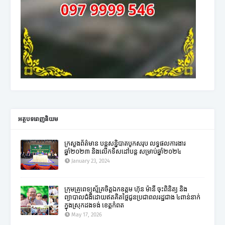
អត្ថបទពេញនិយម
ក្រសួងព័ត៌មាន បន្តសន្និបាតបូកសរុប លទ្ធផលការងារ
ឆ្នាំ២០២៣ និងលើកទិសដៅបន្ត សម្រាប់ឆ្នាំ២០២៤
January 23, 2024
ក្រុមគ្រូពេទ្យស្ម័គ្រចិត្តឯកឧត្តម ហ៊ុន ម៉ានី ចុះពិនិត្យ និង
ព្យាបាលជំងឺដោយឥតគិតថ្លៃជូនប្រជាពលរដ្ឋជាង ៤ពាន់នាក់
ក្នុងស្រុកដងទង់ ខេត្តកំពត
May 17, 2026