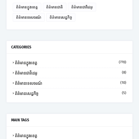
ព័ត៌មានក្នុងខេត្ត
ព័ត៌មានជាតិ
ព័ត៌មានជាវីដេអូ
ព័ត៌មានទេសចរណ៍
ព័ត៌មានសេដ្ឋកិច្ច
CATEGORIES
(770)
ព័ត៌មានក្នុងខេត្ត
(8)
ព័ត៌មានជាវីដេអូ
(10)
ព័ត៌មានទេសចរណ៍
(5)
ព័ត៌មានសេដ្ឋកិច្ច
MAIN TAGS
ព័ត៌មានក្នុងខេត្ត