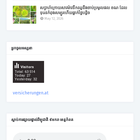
សប្តាហ៍ក្រោយសាវម៉ាវទឹកឈូនឹងចាប់ប្រមូលផល ខណៈដែល
ទុរេនកំពុងសម្បូរហើយធ្លាក់ថ្លៃបន្តិច
May 12, 2026
អ្នកចូលទស្សនា
Visitors
Total: 63 514
Today: 27
Yesterday: 32
versicherungen.at
ស្តាប់ការផ្សាយផ្ទាល់វិទ្យុជាតិ ៩មករា ខេត្តកំពត