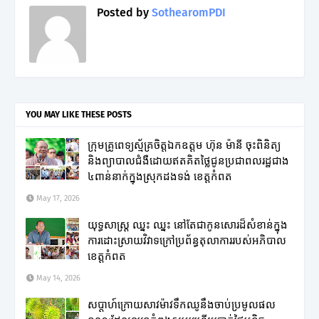
Posted by
SothearomPDI
YOU MAY LIKE THESE POSTS
ក្រុមគ្រូពេទ្យស្ម័គ្រចិត្តឯកឧត្តម ហ៊ុន ម៉ានី ចុះពិនិត្យ
និងព្យាបាលជំងឺដោយឥតគិតថ្លៃជូនប្រជាពលរដ្ឋជាង
៤ពាន់នាក់ក្នុងស្រុកដងទង់ ខេត្តកំពត
May 17, 2026
យុទ្ធសាស្ត្រ ឈ្នះ ឈ្នះ នៅតែជាកូនសោរដ៏សំខាន់ក្នុង
ការដោះស្រាយវិវាទក្រៅប្រព័ន្ធតុលាការរបស់អភិបាល
ខេត្តកំពត
May 14, 2026
សប្តាហ៍ក្រោយសាវម៉ាវទឹកឈូនឹងចាប់ប្រមូលផល