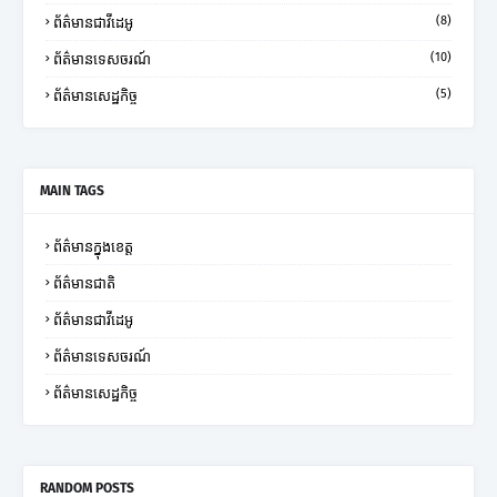
(8)
ព័ត៌មានជាវីដេអូ
(10)
ព័ត៌មានទេសចរណ៍
(5)
ព័ត៌មានសេដ្ឋកិច្ច
MAIN TAGS
ព័ត៌មានក្នុងខេត្ត
ព័ត៌មានជាតិ
ព័ត៌មានជាវីដេអូ
ព័ត៌មានទេសចរណ៍
ព័ត៌មានសេដ្ឋកិច្ច
RANDOM POSTS