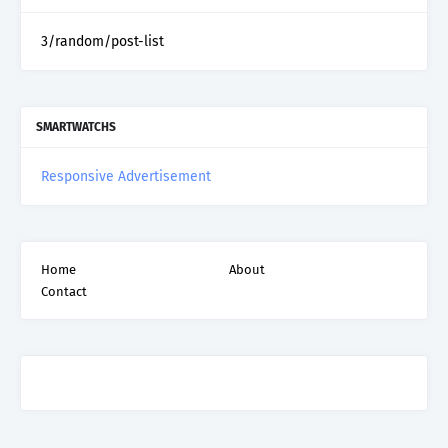
3/random/post-list
SMARTWATCHS
Responsive Advertisement
Home
About
Contact