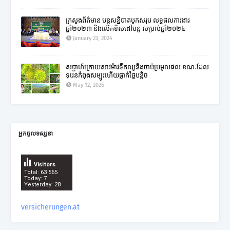
ក្រសួងព័ត៌មាន បន្តសន្និបាតបូកសរុប លទ្ធផលការងារ
ឆ្នាំ២០២៣ និងលើកទិសដៅបន្ត សម្រាប់ឆ្នាំ២០២៤
January 23, 2024
សប្តាហ៍ក្រោយសាវម៉ាវទឹកឈូនឹងចាប់ប្រមូលផល ខណៈដែល
ទុរេនកំពុងសម្បូរហើយធ្លាក់ថ្លៃបន្តិច
May 12, 2026
អ្នកចូលទស្សនា
Visitors
Total: 63 565
Today: 7
Yesterday: 28
versicherungen.at