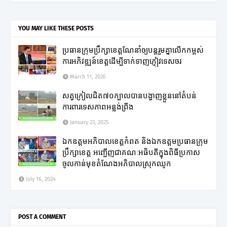
YOU MAY LIKE THESE POSTS
ប្រធានក្រុមប្រឹក្សាខេត្តណែនាំឲ្យបន្តរួមគ្នាលើកកម្ពស់
ការអភិវឌ្ឍន៍ខេត្តដើម្បីទាក់ទាញភ្ញៀវទេសចរ
March 11, 2026
សត្វក្រៀលជិត៧០ក្បាលបានបង្ហាញខ្លួននៅតំបន់
ការពារទេសភាពអន្លង់ព្រីង
January 23, 2025
ឯកឧត្តមអភិបាលខេត្តកំពត និងឯកឧត្តមប្រធានក្រុម
ប្រឹក្សាខេត្ត អញ្ជើញជាគណៈអធិបតីក្នុងពិធីប្រកាស
ចូលកាន់មុខតំណែងអភិបាលស្រុកឈូក
July 16, 2024
POST A COMMENT