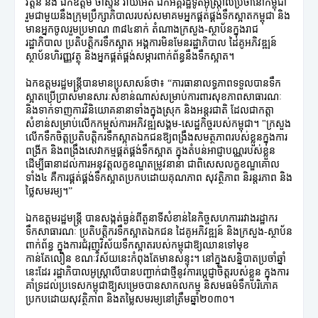
វត្តន៍ និង ឯកឧត្តម ចាស្ទីន វ៉ាយអេត ឯកអគ្គរដ្ឋទូតអូស្ត្រាលីប្រចាំនៅកម្ពុជា
រួមជាមួយនឹងក្រុមប្រឹក្សាភិបាលរបស់សមាគមអ្នកផ្គត់ផ្គង់ទឹកស្អាតកម្ពុជា និង
មានអ្នកចូលរួមប្រមាណ ៣៨៤នាក់ តំណាងក្រសួង-ស្ថាប័នក្នុងរាជ
រដ្ឋាភិបាល ប្រតិបត្តិករទឹកស្អាត អង្គការមិនមែនរដ្ឋាភិបាល ដៃគូអភិវឌ្ឍន៍
ស្ថាប័នហិរញ្ញវត្ថុ និងអ្នកផ្គត់ផ្គង់សម្ភារពាក់ព័ន្ធនឹងទឹកស្អាត។
ឯកឧត្តមរដ្ឋមន្ត្រីបានមានប្រសាសន៍ថា៖ “ការធានាលទ្ធភាពទទួលបានទឹក
ស្អាតប្រើប្រាស់មានសារៈសំខាន់ណាស់សម្រាប់ការពារសុខភាពសាធារណៈ
និងទាក់ទាញការវិនិយោគនានាទាំងក្នុងស្រុក និងអន្តរជាតិ ដែលជាកត្តា
សំខាន់សម្រាប់លើកកម្ពស់ការអភិវឌ្ឍសង្គម-សេដ្ឋកិច្ចរបស់កម្ពុជា។
"ក្រសួង
លើកទឹកចិត្តប្រតិបត្តិករទឹកស្អាតឯកជនឱ្យពង្រឹងសមត្ថភាពរបស់ខ្លួនក្នុងការ
ពង្រីក និងពង្រឹងសេវាកម្មផ្គត់ផ្គង់ទឹកស្អាត ក្នុងតំបន់អាជ្ញាបណ្ណរបស់ខ្លួន
ដើម្បីធានាដល់ការអនុវត្តលក្ខខណ្ឌតម្រូវនានា ជាពិសេសលក្ខខណ្ឌគោល
ទាំង៤ គឺការផ្គត់ផ្គង់ទឹកស្អាតប្រកបដោយគុណភាព សុវត្ថិភាព និរន្តរភាព និង
ថ្លៃសមរម្យ។”
ឯកឧត្តមរដ្ឋមន្ត្រី បានសង្កត់ធ្ងន់ពីតួនាទីសំខាន់នៃកិច្ចសហការរវាងរដ្ឋាករ
ទឹកសាធារណៈ ប្រតិបត្តិករទឹកស្អាតឯកជន ដៃគូអភិវឌ្ឍន៍ និងក្រសួង-ស្ថាប័ន
ពាក់ព័ន្ធ ក្នុងការជំរុញវិស័យទឹកស្អាតរបស់កម្ពុជាឱ្យឈានទៅមុខ
កាន់តែលឿន ខណៈវិស័យនេះកំពុងតែមានសន្ទុះ។
នៅក្នុងសន្និបាតប្រចាំឆ្នាំ
នេះដែរ រដ្ឋាភិបាលអូស្ត្រាលីបានបញ្ជាក់ជាថ្មីនូវការប្តេជ្ញាចិត្តរបស់ខ្លួន ក្នុងការ
គាំទ្រដល់ប្រទេសកម្ពុជាឱ្យសម្រេចបានសាកលកម្ម និសមធម៌ទឹកបរិភោគ
ប្រកបដោយសុវត្ថិភាព និងតម្លៃសមរម្យនៅត្រឹមឆ្នាំ២០៣០។