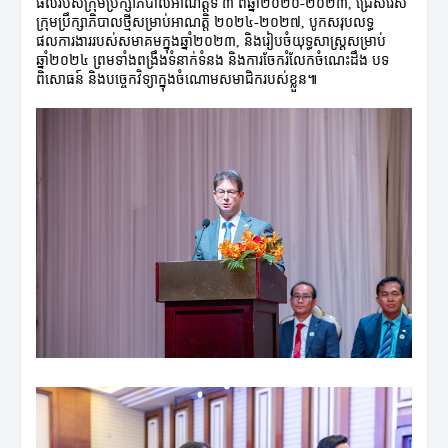
ផលរបស់ក្រុមប្រឹក្សាភិបាលអាណត្តិទី ៣ ពីឆ្នាំ២០២០-២០២៣, ជ្រើសរើស
ក្រុមប្រឹក្សាភិបាលថ្មីសម្រាប់អាណត្តិ ២០២៤-២០២៧, បូកសរុបលទ្ធ
ផលការងាររបស់សមាគមក្នុងឆ្នាំ២០២៣, និងរៀបចំយុទ្ធសាស្រ្តសម្រាប់
ឆ្នាំ២០២៤ ព្រមទាំងពង្រឹងទំនាក់ទំនង និងការចែករំលែកចំណេះដឹង បទ
ពិសោធន៍ និងបច្ចេកវិទ្យាក្នុងចំណោមសមាជិករបស់ខ្លួន៕