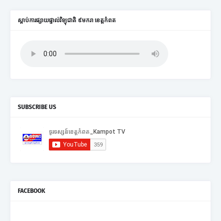
ស្តាប់ការផ្សាយផ្ទាល់វិទ្យុជាតិ ៩មករា ខេត្តកំពត
SUBSCRIBE US
FACEBOOK