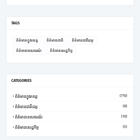
TAGS
ព័ត៌មានក្នុងខេត្ត
ព័ត៌មានជាតិ
ព័ត៌មានជាវីដេអូ
ព័ត៌មានទេសចរណ៍
ព័ត៌មានសេដ្ឋកិច្ច
CATEGORIES
(770)
ព័ត៌មានក្នុងខេត្ត
(8)
ព័ត៌មានជាវីដេអូ
(10)
ព័ត៌មានទេសចរណ៍
(5)
ព័ត៌មានសេដ្ឋកិច្ច