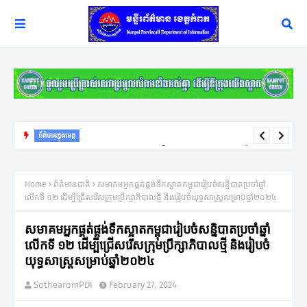
ព័ត៌មានក្នុងខេត្ត
យុទ្ធសាស្ត្រ ឈ្នះ ឈ្នះ នៅតែជាកូនសោរដ៏សំខាន់ក្នុងការដោះស្រាយវិវាទក្រៅ
ប្រព័ន្ធតុលាការរបស់អភិបាលខេត្តកំពត
Home
ព័ត៌មានជាតិ
សមាគមអ្នកផ្គត់ផ្គង់ទឹកស្អាតកម្ពុជារៀបចំសន្និបាតប្រចាំឆ្នាំ
លើកទី ១២ ដើម្បីជ្រើសរើសក្រុមប្រឹក្សាភិបាលថ្មី និងរៀបចំយុទ្ធសាស្រ្តសម្រាប់ឆ្នាំ២០២៤
សមាគមអ្នកផ្គត់ផ្គង់ទឹកស្អាតកម្ពុជារៀបចំសន្និបាតប្រចាំឆ្នាំ
លើកទី ១២ ដើម្បីជ្រើសរើសក្រុមប្រឹក្សាភិបាលថ្មី និងរៀបចំ
យុទ្ធសាស្រ្តសម្រាប់ឆ្នាំ២០២៤
SothearomPDI
February 27, 2024