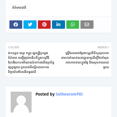
ព័ត៌មានជាតិ
OLDER
NEWER
ឯកឧត្តម នេត្រ ភក្ត្រា រដ្ឋមន្ត្រីក្រសួង
ស្រ្តីដែលមានផ្ទៃពោះត្រូវពិនិត្យសុខភាព
ព័ត៌មាន អញ្ជើញជាអធិបតីក្នុងកម្មវិធី
តាមការកំណត់របស់គ្រូពេទ្យដើម្បីថែទាំសុខ
ចែករំលែកបទពិសោធន៍ទាក់ទងនឹងប្រព័ន្ធ
ភាពភាពទារកក្នុងផ្ទៃ និងសុខភាពរបស់
ផ្សព្វផ្សាយ ជូនដល់និស្សិតនសាកល
ម្តាយ
វិទ្យាល័យប៊ែលធីអន្តរជាតិ
Posted by
SothearomPDI