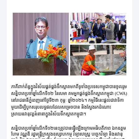
ភាគីពាក់ព័ន្ធក្នុងវិស័យផ្គត់ផ្គង់ទឹកស្អាតមកពីទូទាំងប្រទេសកម្ពុជាបានចូលរួម
សន្និបាតប្រចាំឆ្នាំលើកទី១២ នៃសមា គមអ្នកផ្គត់ផ្គង់ទឹកស្អាតកម្ពុជា (CWA)
នៅរាជធានីភ្នំពេញនៅថ្ងៃទី២៣ កុម្ភៈ ឆ្នាំ២០២៤។ កម្មវិធីនេះផ្តល់ជាវាទិកា
មួយដើម្បីបូកសរុបលទ្ធផលដែលសម្រេចបាន និងស្វែងរកដំណោះ
ស្រាយនវានុវត្តន៍នានាក្នុងវិស័យទឹកស្អាតកម្ពុជា។
សន្និបាតប្រចាំឆ្នាំលើកទី១២នេះត្រូវបានធ្វើឡើងក្រោមអធិបតីភាព ឯកឧត្តម
ហែម វណ្ណឌី រដ្ឋមន្ត្រីក្រសួងឧស្សាហកម្ម វិទ្យាសាស្ត្រ បច្ចេកវិទ្យា និងនវានុ