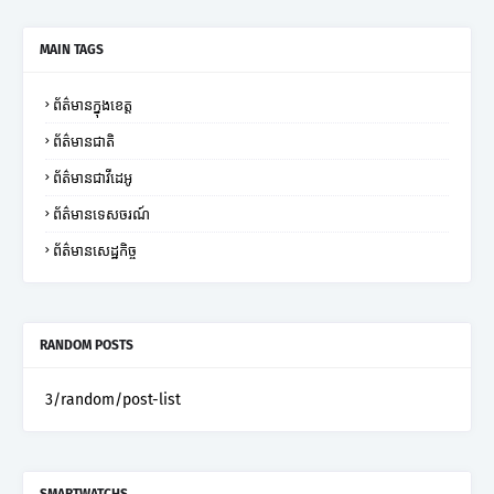
MAIN TAGS
ព័ត៌មានក្នុងខេត្ត
ព័ត៌មានជាតិ
ព័ត៌មានជាវីដេអូ
ព័ត៌មានទេសចរណ៍
ព័ត៌មានសេដ្ឋកិច្ច
RANDOM POSTS
3/random/post-list
SMARTWATCHS