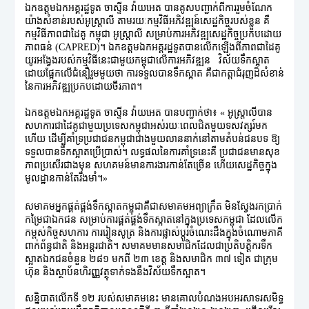
ឯកឧត្តមឯកអគ្គរដ្ឋទូត ចាស្ទីន វ៉ាយអេត បានគូសបញ្ជាក់ពីការរួមចំណែក
យ៉ាងសំខាន់របស់អូស្ត្រាលី តាមរយៈកម្មវិធីអភិវឌ្ឍន៍សេដ្ឋកិច្ចរបស់ខ្លួន គឺ
កម្មវិធីភាពជាដៃគូ កម្ពុជា អូស្រ្តាលី សម្រាប់ការអភិវឌ្ឍសេដ្ឋកិច្ចប្រកបដោយ
ភាពធន់ (CAPRED)។ ឯកឧត្តមឯកអគ្គរដ្ឋទូតបានលើកឡើងពីភាពជាដៃគូ
យូរអង្វែងរបស់កម្មវិធីនេះជាមួយកម្ពុជាលើការអភិវឌ្ឍន វិស័យទឹកស្អាត
ដោយផ្អែកលើជំនឿរួមមួយថា ការទទួលបានទឹកស្អាត គឺជាកត្តាជំរុញដ៏សំខាន់
នៃការអភិវឌ្ឍប្រកបដោយចីរភាព។
ឯកឧត្តមឯកអគ្គរដ្ឋទូត ចាស្ទីន វ៉ាយអេត បានបញ្ជាក់ថា៖ « អូស្ត្រាលីបាន
សហការជាដៃគូជាមួយប្រទេសកម្ពុជាអស់រយៈពេលជិតមួយទសវត្សរ៍មក
ហើយ ដើម្បីគាំទ្រប្រជាជនកម្ពុជាជាងមួយលាននាក់នៅតាមតំបន់ជនបទ ឱ្យ
ទទួលបានទឹកស្អាតប្រើប្រាស់។ លទ្ធផលនៃការគាំទ្រនេះគឺ ប្រជាជនមានសុខ
ភាពប្រសើរជាងមុន សហគមន៍មានការងារកាន់តែច្រើន ហើយសេដ្ឋកិច្ចក្នុង
មូលដ្ឋានកាន់តែរឹងមាំ។»
សមាគមអ្នកផ្គត់ផ្គង់ទឹកស្អាតកម្ពុជាគឺជាសមាគមអព្យាក្រឹត មិនស្វែងរកប្រាក់
កម្រៃជាឯកជន សម្រាប់ការផ្គត់ផ្គង់ទឹកស្អាតនៅក្នុងប្រទេសកម្ពុជា ដែលលើក
កម្ពស់កិច្ចសហការ ការរៀនសូត្រ និងការផ្លាស់ប្តូរចំណេះដឹងក្នុងចំណោមភាគី
ពាក់ព័ន្ធជាតិ និងអន្តរជាតិ។ សមាគមមានសមាជិកដែលជាប្រតិបត្តិករទឹក
ស្អាតឯកជនចំនួន ២៨១ មកពី ២៣ ខេត្ត និងសមាជិក ៣៧ ទៀត ជាក្រុម
ហ៊ុន និងស្ថាប័នហិរញ្ញវត្ថុទាក់ទងនឹងវិស័យទឹកស្អាត។
សន្និបាតលើកទី ១២ របស់សមាគមនេះ មានគោលបំណងអបអរសាទរសមិទ្ធ