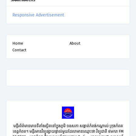
Responsive Advertisement
Home
About
Contact
មន្ទីរព័ត៌មានមានទីតាំងស្ថិតនៅក្នុងភូមិ ១ឧសភា សង្កាត់កំពង់កណ្តាល់ ក្រុងកំពត
ខេត្តកំពត។ មន្ទីរមានវិទ្យុផ្សាយផ្ទាល់មួយដែលាមានឈ្មោះថា វិទ្យុជាតិ ៩មករា FM