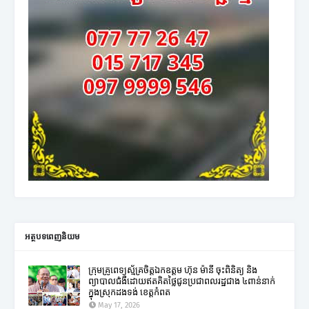
អត្ថបទពេញនិយម
ក្រុមគ្រូពេទ្យស្ម័គ្រចិត្តឯកឧត្តម ហ៊ុន ម៉ានី ចុះពិនិត្យ និង
ព្យាបាលជំងឺដោយឥតគិតថ្លៃជូនប្រជាពលរដ្ឋជាង ៤ពាន់នាក់
ក្នុងស្រុកដងទង់ ខេត្តកំពត
May 17, 2026