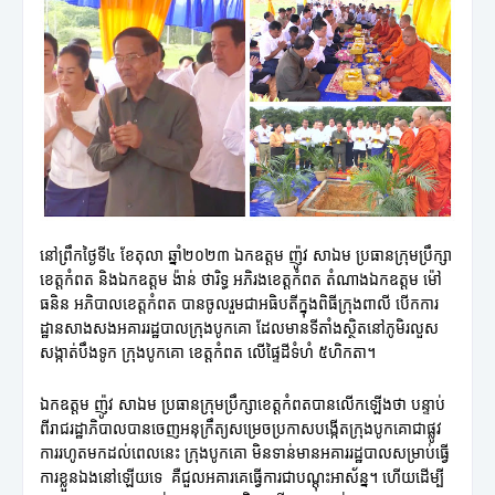
នៅព្រឹកថ្ងៃទី៤ ខែតុលា ឆ្នាំ២០២៣ ឯកឧត្តម ញ៉ូវ សាឯម ប្រធានក្រុមប្រឹក្សា
ខេត្តកំពត និងឯកឧត្តម ង៉ាន់ ថារិទ្ធ អភិរងខេត្តកំពត តំណាងឯកឧត្តម ម៉ៅ
ធនិន អភិបាលខេត្តកំពត បានចូលរួមជាអធិបតីក្នុងពិធីក្រុងពាលី បើកការ
ដ្ឋានសាងសងអគាររដ្ឋបាលក្រុងបូកគោ ដែលមានទីតាំងស្ថិតនៅភូមិរលួស
សង្កាត់បឹងទូក ក្រុងបូកគោ ខេត្តកំពត លើផ្ទៃដីទំហំ ៥ហិកតា។
ឯកឧត្តម ញ៉ូវ សាឯម ប្រធានក្រុមប្រឹក្សាខេត្តកំពតបានលើកឡើងថា បន្ទាប់
ពីរាជរដ្ឋាភិបាលបានចេញអនុក្រឹត្យសម្រេចប្រកាសបង្កើតក្រុងបូកគោជាផ្លូវ
ការរហូតមកដល់ពេលនេះ ក្រុងបូកគោ មិនទាន់មានអគាររដ្ឋបាលសម្រាប់ធ្វើ
ការខ្លួនឯងនៅឡើយទេ គឺជួលអគារគេធ្វើការជាបណ្តុះអាស័ន្ន។ ហើយដើម្បី