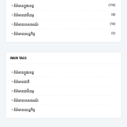
(770)
ព័ត៌មានក្នុងខេត្ត
(8)
ព័ត៌មានជាវីដេអូ
(10)
ព័ត៌មានទេសចរណ៍
(5)
ព័ត៌មានសេដ្ឋកិច្ច
MAIN TAGS
ព័ត៌មានក្នុងខេត្ត
ព័ត៌មានជាតិ
ព័ត៌មានជាវីដេអូ
ព័ត៌មានទេសចរណ៍
ព័ត៌មានសេដ្ឋកិច្ច