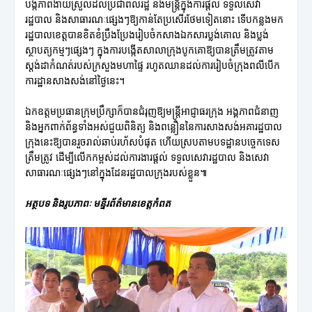
បង្កភាពងាយស្រួលដល់ប្រជាពលរដ្ឋ និងមន្ត្រីក្នុងការផ្តល់ ទទួលសេវា
រដ្ឋបាល និងសាធារណៈផ្សេងៗឱ្យកាន់តែប្រសើរថែមទៀតនោះ ទើបកន្លងមក
រដ្ឋបាលខេត្តបានខិតខំប្រឹងប្រែងរៀបចំកសាងឯកសារប្លង់គោល និងប្លង់
ស្ថាបត្យកម្មៗផ្សេងៗ ក្នុងការបង្កើតសាលាក្រុងបូកគោឱ្យបានត្រឹមត្រូវតាម
ស្តង់ដាកំណត់របស់ក្រសួងមហាផ្ទៃ រហូតឈានដល់ការរៀបចំក្រុងពលីបើក
ការដ្ឋានសាងសង់នៅថ្ងៃនេះ។
ឯកឧត្តមប្រធានក្រុមប្រឹក្សាក៏បានជំរុញឱ្យមន្ត្រីអាជ្ញាធរក្រុង អង្គភាពជំនាញ
និងអ្នកពាក់ព័ន្ធទាំងអស់ជួយពិនិត្យ និងពន្លឿននៃការសាងសង់អគារដ្ឋបាល
ក្រុងនេះឱ្យបានរួចរាល់ឆាប់រហ័សបំផុត ហើយស្របតាមបទដ្ឋានបច្ចេកទេស
ត្រឹមត្រូវ ដើម្បីលើកកម្ពស់ដល់ការងារផ្តល់ ទទួលសេវារដ្ឋបាល និងសេវា
សាធារណៈផ្សេងៗនៅក្នុងដែនរដ្ឋបាលក្រុងរបស់ខ្លួន៕
អត្ថបទ និងរូបភាពៈ មន្ទីរព័ត៌មានខេត្តកំពត