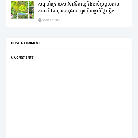
សប្តាហ៍ក្រោយសាវម៉ាវទឹកឈូនឹងចាប់ប្រមូលផល
ខណៈដែលទុរេនកំពុងសម្បូរហើយធ្លាក់ថ្លៃបន្តិច
May 12, 2026
POST A COMMENT
0 Comments