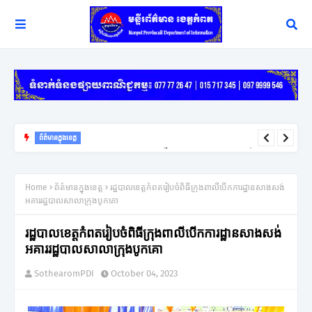
ព័ត៌មានក្នុងខេត្ត
យុទ្ធសាស្ត្រ ឈ្នះ ឈ្នះ នៅតែជាកូនសោរដ៏សំខាន់ក្នុងការដោះស្រាយវិវាទក្រៅ
ប្រព័ន្ធតុលាការរបស់អភិបាលខេត្តកំពត
Home
ព័ត៌មានក្នុងខេត្ត
រដ្ឋបាលខេត្តកំពតរៀបចំពិធីក្រុងពាលីបើកការដ្ឋានសាងសង់
អគាររដ្ឋបាលសាលាក្រុងបូកគោ
រដ្ឋបាលខេត្តកំពតរៀបចំពិធីក្រុងពាលីបើកការដ្ឋានសាងសង់
អគាររដ្ឋបាលសាលាក្រុងបូកគោ
SothearomPDI
October 04, 2023