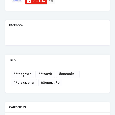
FACEBOOK
TAGS
ព័ត៌មានក្នុងខេត្ត
ព័ត៌មានជាតិ
ព័ត៌មានជាវីដេអូ
ព័ត៌មានទេសចរណ៍
ព័ត៌មានសេដ្ឋកិច្ច
CATEGORIES