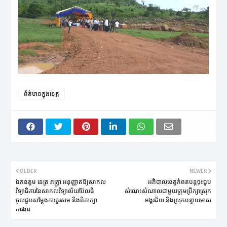
ព័ត៌មានក្នុងខេត្ត
OLDER
NEWER
ឯកឧត្តម នេត្រ ភក្រ្តា អនុញ្ញាតឱ្យសាកល
អភិបាលខេត្តកំពតបន្តចុះជួប
វិទ្យាធិការនៃសាកលវិទ្យាល័យប៊ែលធី
សំណេះសំណាលជាមួយក្រុមប្រឹក្សាស្រុក
ចូលជួបសម្តែងការគួរសម និងពិភាក្សា
អង្គរជ័យ និងស្រុកបន្ទាយមាស
ការងារ