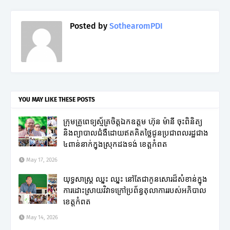
Posted by
SothearomPDI
YOU MAY LIKE THESE POSTS
ក្រុមគ្រូពេទ្យស្ម័គ្រចិត្តឯកឧត្តម ហ៊ុន ម៉ានី ចុះពិនិត្យ
និងព្យាបាលជំងឺដោយឥតគិតថ្លៃជូនប្រជាពលរដ្ឋជាង
៤ពាន់នាក់ក្នុងស្រុកដងទង់ ខេត្តកំពត
May 17, 2026
យុទ្ធសាស្ត្រ ឈ្នះ ឈ្នះ នៅតែជាកូនសោរដ៏សំខាន់ក្នុង
ការដោះស្រាយវិវាទក្រៅប្រព័ន្ធតុលាការរបស់អភិបាល
ខេត្តកំពត
May 14, 2026