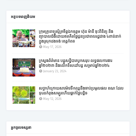
អត្ថបទពេញនិយម
ក្រុមគ្រូពេទ្យស្ម័គ្រចិត្តឯកឧត្តម ហ៊ុន ម៉ានី ចុះពិនិត្យ និង
ព្យាបាលជំងឺដោយឥតគិតថ្លៃជូនប្រជាពលរដ្ឋជាង ៤ពាន់នាក់
ក្នុងស្រុកដងទង់ ខេត្តកំពត
May 17, 2026
ក្រសួងព័ត៌មាន បន្តសន្និបាតបូកសរុប លទ្ធផលការងារ
ឆ្នាំ២០២៣ និងលើកទិសដៅបន្ត សម្រាប់ឆ្នាំ២០២៤
January 23, 2024
សប្តាហ៍ក្រោយសាវម៉ាវទឹកឈូនឹងចាប់ប្រមូលផល ខណៈដែល
ទុរេនកំពុងសម្បូរហើយធ្លាក់ថ្លៃបន្តិច
May 12, 2026
អ្នកចូលទស្សនា