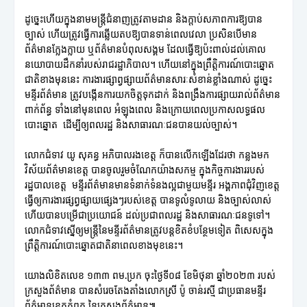
ដូច្នេះហើយក្នុងនាមមន្ត្រីជំនាញត្រូវតាមដាន និងក្តាប់សភាពការឱ្យបាន
ច្បាស់ ហើយត្រូវធ្វើការឆ្លើយតបឱ្យបានទាន់ពេលវេលា ប្រសិនបើមាន
ព័ត៌មានក្លែងក្លាយ ឬព័ត៌មានបំពុលសង្គម ដែលធ្វើឱ្យប៉ះពាល់ដល់គោល
នយោបាយដឹកនាំរបស់រាជរដ្ឋាភិបាល។ ហើយនៅក្នុងព្រឹត្តិការណ៍បោះឆ្នោត
ជាតិខាងមុននេះ ការងារផ្សាព្វផ្សាយព័ត៌មានសារៈសំខាន់ខ្លាំងណាស់ ដូច្នេះ
មន្ទីរព័ត៌មាន ត្រូវបង្កើនការយកចិត្តទុកដាក់ និងពង្រឹងការផ្សាយរាល់ព័ត៌មាន
ពាក់ព័ន្ធ ទាំងនៅមុនពេល អំឡុងពេល និងក្រោយពេលប្រកាសលទ្ធផល
បោះឆ្នោត ដើម្បីឲ្យពលរដ្ឋ និងសាធារណៈជនបានយល់ច្បាស់។
លោកជំទាវ យូ សុគន្ធ អភិបាលរងខេត្ត ក៏បានលើកឡើងដែរថា កន្លងមក
វិស័យព័ត៌មានខេត្ត បានចូលរួមចំណែកយ៉ាងសកម្ម ក្នុងកិច្ចការងាររបស់
រដ្ឋបាលខេត្ត មន្ទីរព័ត៌មានមានទំនាក់ទំនងល្អជាមួយមន្ទីរ អង្គភាពជុំវិញខេត្ត
ធ្វើឲ្យការងារផ្សព្វផ្សាយផ្សេងៗរបស់ខេត្ត បានទូលំទូលាយ និងច្បាស់លាស់
ហើយបានបម្រើជាប្រយោជន៍ ដល់ប្រជាពលរដ្ឋ និងសាធារណៈជនទូទៅ។
លោកជំទាវស្នើឲ្យមន្ត្រីនៃមន្ទីរព័ត៌មានត្រូវបន្តខិតខំបន្ថែមទៀត ពិសេសក្នុង
ព្រឹត្តិការណ៍បោះឆ្នោតជាតិនាពេលខាងមុខនេះ។
យោងលិខិតលេខ ១៣៣ ពម.ប្រក ចុះថ្ងៃទី០៨ ខែមិថុនា ឆ្នាំ២០២៣ របស់
ក្រសួងព័ត៌មាន បានសំរេចតែងតាំងលោកស្រី ប៉ូ ចាន់រស្មី ជាប្រធានមន្ទីរ
ព័ត៌មានខេត្តកំពត នៃក្រសួងព័ត៌មាន៕