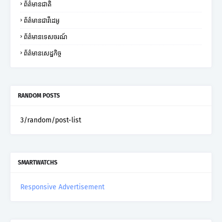
ព័ត៌មានជាតិ
ព័ត៌មានជាវីដេអូ
ព័ត៌មានទេសចរណ៍
ព័ត៌មានសេដ្ឋកិច្ច
RANDOM POSTS
3/random/post-list
SMARTWATCHS
Responsive Advertisement