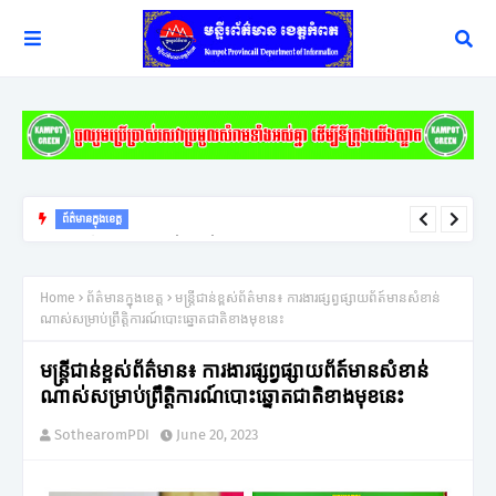
ព័ត៌មានក្នុងខេត្ត
ពលរដ្ឋរងគ្រោះដោយខ្យល់កន្ត្រាក់ចំនួន ១០៩គ្រួសារនៅខេត្តកំពតទទួល
អំណោយពីកាកបាទក្រហមកម្ពុជា
Home
ព័ត៌មានក្នុងខេត្ត
មន្រ្តី​ជាន់​ខ្ពស់​ព័ត៌​មាន៖ ការ​ងារ​ផ្សព្វ​ផ្សាយ​ព័ត៍​មាន​សំខាន់​
ណាស់​សម្រាប់​ព្រឹត្តិ​ការណ៍​បោះ​ឆ្នោត​ជាតិ​ខាង​មុខ​នេះ
មន្រ្តី​ជាន់​ខ្ពស់​ព័ត៌​មាន៖ ការ​ងារ​ផ្សព្វ​ផ្សាយ​ព័ត៍​មាន​សំខាន់​
ណាស់​សម្រាប់​ព្រឹត្តិ​ការណ៍​បោះ​ឆ្នោត​ជាតិ​ខាង​មុខ​នេះ
SothearomPDI
June 20, 2023