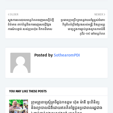
OLDER
NEWER
ស្នង​ការ​នគរ​បាល​ខេត្ត​កំព​ត​ចេញសេច​ក្តី​បំភ្លឺ​
ប្រធាន​ក្រុម​ប្រឹក្សា​ខេត្ត​វាយ​តម្លៃ​ខ្ពស់​ចំពោះ​
ព័ត៌​មាន ពាក់​ព័ន្ធ​នឹង​ការ​ចេញ​សេច​ក្ដី​ថ្លែង​
កិច្ច​ខិត​ខំប្រឹង​ប្រែង​របស់​មន្ត្រី និង​ក្រុម​គ្រូ
ការណ៍​បន្ទាន់ របស់​ក្រុម​ហ៊ុន ពិភព​ដីមាស
ពេទ្យ​ក្នុង​ការ​គ្រប់​គ្រង​ស្ថាន​ភាព​ជំងឺ​
កូវីដ-១៩ នៅ​ខេត្ត​កំពត
Posted by
SothearomPDI
YOU MAY LIKE THESE POSTS
ក្រុមគ្រូពេទ្យស្ម័គ្រចិត្តឯកឧត្តម ហ៊ុន ម៉ានី ចុះពិនិត្យ
និងព្យាបាលជំងឺដោយឥតគិតថ្លៃជូនប្រជាពលរដ្ឋជាង