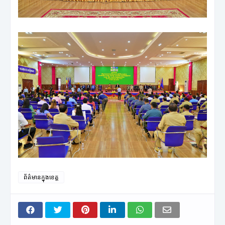
ព័ត៌មានក្នុងខេត្ត