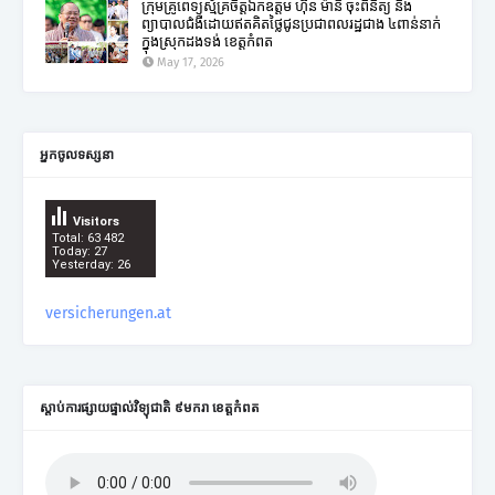
ក្រុមគ្រូពេទ្យស្ម័គ្រចិត្តឯកឧត្តម ហ៊ុន ម៉ានី ចុះពិនិត្យ និង
ព្យាបាលជំងឺដោយឥតគិតថ្លៃជូនប្រជាពលរដ្ឋជាង ៤ពាន់នាក់
ក្នុងស្រុកដងទង់ ខេត្តកំពត
May 17, 2026
អ្នកចូលទស្សនា
Visitors
Total: 63 482
Today: 27
Yesterday: 26
versicherungen.at
ស្តាប់ការផ្សាយផ្ទាល់វិទ្យុជាតិ ៩មករា ខេត្តកំពត