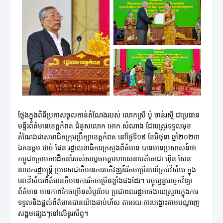
ថ្លែងក្នុងពិធីប្រកាសចូលកាន់តំណែងរបស់ លោកស្រី ប៉ូ ចាន់រស្មី ជាប្រធាន
មន្ទីរព័ត៌មានខេត្តកំពត ជំនួសលោក អោក សំណាង ដែលត្រូវទទួលមុខ
តំណែងជាសមាជិកក្រុមប្រឹក្សាខេត្តកំពត នៅថ្ងៃទី១៩ ខែមិថុនា ឆ្នាំ២០២៣
ឯកឧត្តម ថាច់ ផែន រដ្ឋលេខាធិការក្រសួងព័ត៌មាន បានមានប្រសាសន៍ថា
កម្ពុជាក្រោមការដឹកនាំរបស់សម្តេចអគ្គមហាសេនាបតីតេជោ ហ៊ុន សែន
នាយករដ្ឋមន្ត្រី ប្រទេសជាតិមានការអភិវឌ្ឍន៍រីកចម្រើនលើគ្រប់វិស័យ ក្នុង
នោះវិស័យព័ត៌មានក៏មានការរីកចម្រើនខ្លាំងផងដែរ។ បច្ចុប្បន្នបច្ចេកវិទ្យា
ព័ត៌មាន មានភាពរីកចម្រើនសំបូរបែប ប្រជាពលរដ្ឋអាចងាយស្រួលក្នុងការ
ទទួលនិងផ្តល់ព័ត៌មានបានយ៉ាងឆាប់ហ័ស តាមរយៈការបង្ហោះតាមបណ្តាញ
សង្គមផ្សេងៗនៅលើទូរស័ព្ទ។