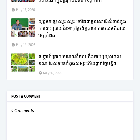
៤ពាន់នាក់ក្នុងស្រុកដងទង់ ខេត្តកំពត
May 17, 2026
យុទ្ធសាស្ត្រ ឈ្នះ ឈ្នះ នៅតែជាកូនសោរដ៏សំខាន់ក្នុង
ការដោះស្រាយវិវាទក្រៅប្រព័ន្ធតុលាការរបស់អភិបាល
ខេត្តកំពត
May 14, 2026
សប្តាហ៍ក្រោយសាវម៉ាវទឹកឈូនឹងចាប់ប្រមូលផល
ខណៈដែលទុរេនកំពុងសម្បូរហើយធ្លាក់ថ្លៃបន្តិច
May 12, 2026
POST A COMMENT
0 Comments