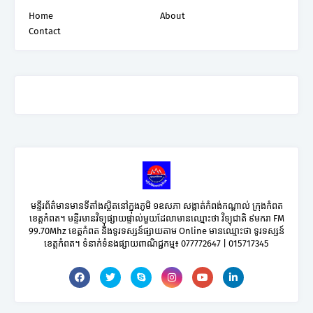
Home
About
Contact
មន្ទីរព័ត៌មានមានទីតាំងស្ថិតនៅក្នុងភូមិ ១ឧសភា សង្កាត់កំពង់កណ្តាល់ ក្រុងកំពត
ខេត្តកំពត។ មន្ទីរមានវិទ្យុផ្សាយផ្ទាល់មួយដែលាមានឈ្មោះថា វិទ្យុជាតិ ៩មករា FM
99.70Mhz ខេត្តកំពត និងទូរទស្សន៍ផ្សាយតាម Online មានឈ្មោះថា ទូរទស្សន៍
ខេត្តកំពត។ ទំនាក់ទំនងផ្សាយពាណិជ្ជកម្ម៖ 077772647 | 015717345