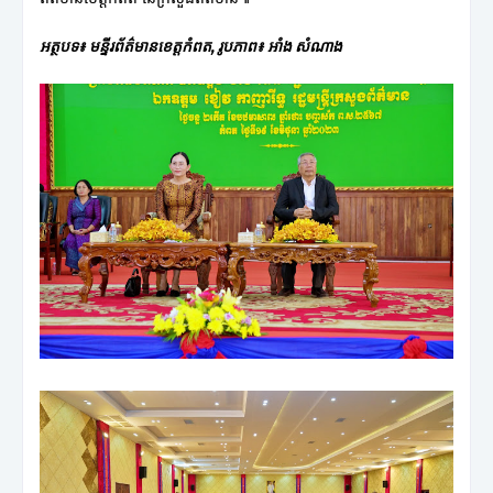
អត្ថបទ៖ មន្ទីរព័ត៌មានខេត្តកំពត, រូបភាព៖ អាំង សំណាង