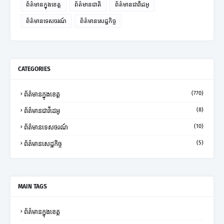
ព័ត៌មានក្នុងខេត្ត
ព័ត៌មានជាតិ
ព័ត៌មានជាវីដេអូ
ព័ត៌មានទេសចរណ៍
ព័ត៌មានសេដ្ឋកិច្ច
CATEGORIES
(770)
ព័ត៌មានក្នុងខេត្ត
(8)
ព័ត៌មានជាវីដេអូ
(10)
ព័ត៌មានទេសចរណ៍
(5)
ព័ត៌មានសេដ្ឋកិច្ច
MAIN TAGS
ព័ត៌មានក្នុងខេត្ត