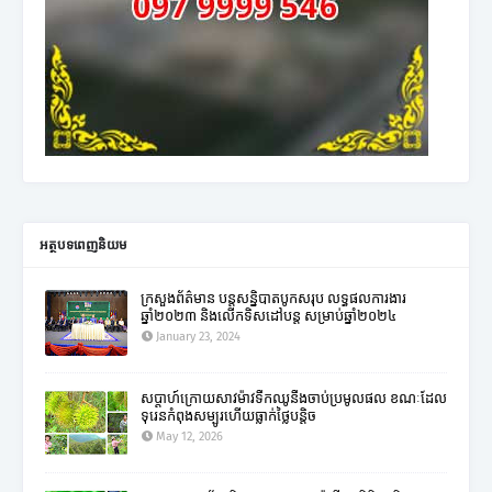
អត្ថបទពេញនិយម
ក្រសួងព័ត៌មាន បន្តសន្និបាតបូកសរុប លទ្ធផលការងារ
ឆ្នាំ២០២៣ និងលើកទិសដៅបន្ត សម្រាប់ឆ្នាំ២០២៤
January 23, 2024
សប្តាហ៍ក្រោយសាវម៉ាវទឹកឈូនឹងចាប់ប្រមូលផល ខណៈដែល
ទុរេនកំពុងសម្បូរហើយធ្លាក់ថ្លៃបន្តិច
May 12, 2026