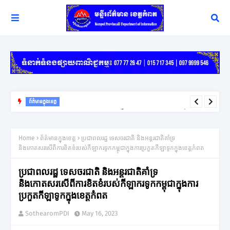
ព័ត៌មានក្នុងខេត្ត
យុទ្ធសាស្ត្រ ឈ្នះ ឈ្នះ នៅតែជាកូនសោរដ៏សំខាន់ក្នុងការដោះស្រាយវិវាទក្រៅ
ប្រព័ន្ធតុលាការរបស់អភិបាលខេត្តកំពត
Home
ព័ត៌មានក្នុងខេត្ត
ប្រជាពលរដ្ឋ ទេសចរជាតិ និងអន្តរជាតិគាំទ្រ
និងកោតសរសើពីការខិតខំរបស់កីឡាករទូកកម្ពុជាក្នុងការប្រកួតកីឡាទូកក្នុងខេត្តកំពត
ប្រជាពលរដ្ឋ ទេសចរជាតិ និងអន្តរជាតិគាំទ្រ
និងកោតសរសើពីការខិតខំរបស់កីឡាករទូកកម្ពុជាក្នុងការ
ប្រកួតកីឡាទូកក្នុងខេត្តកំពត
SothearomPDI
May 16, 2023