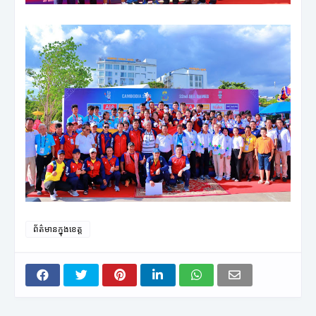
ព័ត៌មានក្នុងខេត្ត