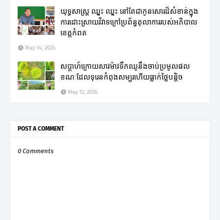
យុទ្ធសាស្ត្រ ឈ្នះ ឈ្នះ នៅតែជាកូនសោរដ៏សំខាន់ក្នុង
ការដោះស្រាយវិវាទក្រៅប្រព័ន្ធតុលាការរបស់អភិបាល
ខេត្តកំពត
May 14, 2026
សប្តាហ៍ក្រោយសាវម៉ាវទឹកឈូនឹងចាប់ប្រមូលផល
ខណៈដែលទុរេនកំពុងសម្បូរហើយធ្លាក់ថ្លៃបន្តិច
May 12, 2026
POST A COMMENT
0 Comments