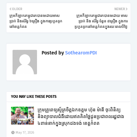
OLDER
NEWER
ក្រុមកីឡាករកម្ពុជារកបានមេដាយមាស
ក្រុមកីឡាករកម្ពុជារកបានមេដាយ មាស
ប្រាក់ និងសំរិទ្ធ ៦គ្រឿង ក្នុងការប្រកួតទូក
ប្រាក់ និង សំរិទ្ធ ចំនួន ៨គ្រឿង ក្នុងការ
នៅខេត្តកំពត
ប្រកួតទូកនៅខេត្តកំពតក្នុងរយៈពេលបីថ្ងៃ
Posted by
SothearomPDI
YOU MAY LIKE THESE POSTS
ក្រុមគ្រូពេទ្យស្ម័គ្រចិត្តឯកឧត្តម ហ៊ុន ម៉ានី ចុះពិនិត្យ
និងព្យាបាលជំងឺដោយឥតគិតថ្លៃជូនប្រជាពលរដ្ឋជាង
៤ពាន់នាក់ក្នុងស្រុកដងទង់ ខេត្តកំពត
May 17, 2026