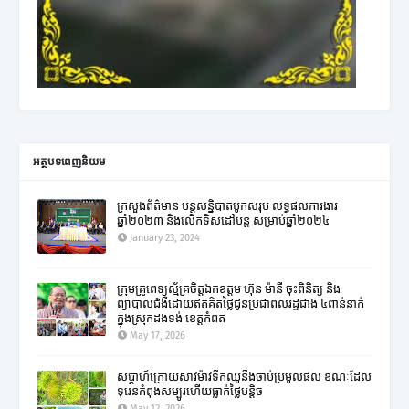
អត្ថបទពេញនិយម
ក្រសួងព័ត៌មាន បន្តសន្និបាតបូកសរុប លទ្ធផលការងារ
ឆ្នាំ២០២៣ និងលើកទិសដៅបន្ត សម្រាប់ឆ្នាំ២០២៤
January 23, 2024
ក្រុមគ្រូពេទ្យស្ម័គ្រចិត្តឯកឧត្តម ហ៊ុន ម៉ានី ចុះពិនិត្យ និង
ព្យាបាលជំងឺដោយឥតគិតថ្លៃជូនប្រជាពលរដ្ឋជាង ៤ពាន់នាក់
ក្នុងស្រុកដងទង់ ខេត្តកំពត
May 17, 2026
សប្តាហ៍ក្រោយសាវម៉ាវទឹកឈូនឹងចាប់ប្រមូលផល ខណៈដែល
ទុរេនកំពុងសម្បូរហើយធ្លាក់ថ្លៃបន្តិច
May 12, 2026