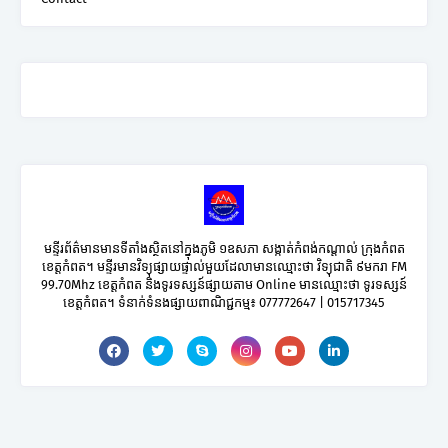
មន្ទីរព័ត៌មានមានទីតាំងស្ថិតនៅក្នុងភូមិ ១ឧសភា សង្កាត់កំពង់កណ្តាល់ ក្រុងកំពត
ខេត្តកំពត។ មន្ទីរមានវិទ្យុផ្សាយផ្ទាល់មួយដែលាមានឈ្មោះថា វិទ្យុជាតិ ៩មករា FM
99.70Mhz ខេត្តកំពត និងទូរទស្សន៍ផ្សាយតាម Online មានឈ្មោះថា ទូរទស្សន៍
ខេត្តកំពត។ ទំនាក់ទំនងផ្សាយពាណិជ្ជកម្ម៖ 077772647 | 015717345