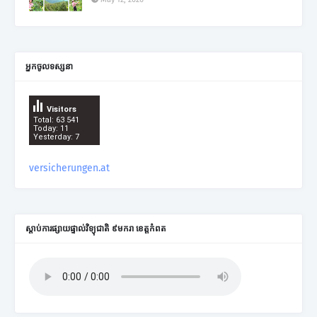
អ្នកចូលទស្សនា
Visitors
Total: 63 541
Today: 11
Yesterday: 7
versicherungen.at
ស្តាប់ការផ្សាយផ្ទាល់វិទ្យុជាតិ ៩មករា ខេត្តកំពត