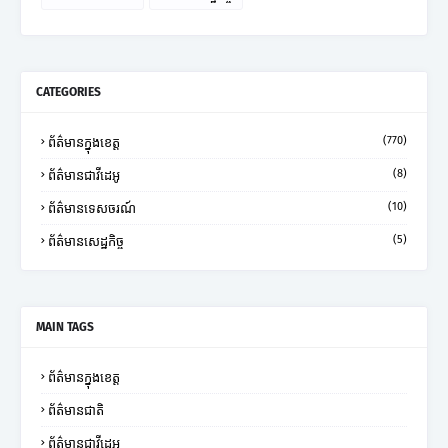
CATEGORIES
(770)
ព័ត៌មានក្នុងខេត្ត
(8)
ព័ត៌មានជាវីដេអូ
(10)
ព័ត៌មានទេសចរណ៍
(5)
ព័ត៌មានសេដ្ឋកិច្ច
MAIN TAGS
ព័ត៌មានក្នុងខេត្ត
ព័ត៌មានជាតិ
ព័ត៌មានជាវីដេអូ