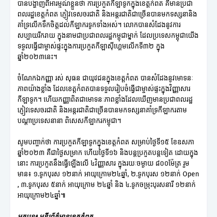
បានបង្ហាញពីអារម្មណ៍ខ្លួនថា ការប្រកួតកីឡាទូកក្នុងខេត្តកំពត គឺមានប្រជា
ពលរដ្ឋខេត្តកំពត ភ្ញៀវទេសចរជាតិ និងអន្តរជាតិជាច្រើនបានមកទស្សនានិង
គាំទ្រលើកទឹកចិត្តដល់កីឡាករទូកទាំងអស់។ លោកបានសំដែងនូវការ
សប្បាយរីករាយ ក្នុងនាមជាប្រជាពលរដ្ឋកម្ពុជាម្នាក់ ដែលប្រទេសកម្ពុជាយើង
ទទួលធ្វើជាម្ចាស់ផ្ទះក្នុងការប្រកួតកីឡាស៊ីហ្គេមលើកទី៣២ ក្នុង
ឆ្នាំ២០២៣នេះ។
ចំណែកឯកញ្ញា រស់ សុធន ជាយុវជនក្នុងខេត្តកំពត បានសំដែងនូវមោទនៈ
ភាពយ៉ាងខ្លាំង ដែលខេត្តកំពតបានទទួលរៀបចំធ្វើជាម្ចាស់ផ្ទះក្នុងវិញ្ញាសារ
កីឡាទូក។ ហើយកញ្ញាពិតជាមោទនៈភាពខ្លាំងដែលឃើញមានប្រជាពលរដ្ឋ
ភ្ញៀវទេសចរជាតិ និងអន្តរជាតិជាច្រើនបានមកទស្សនាគាំទ្រកីឡាករតាម
បណ្តាប្រទេសនានា ពិសេសកីឡាករកម្ពុជា។
សូមបញ្ចាក់ថា ការប្រកួតកីឡាទូកក្នុងខេត្តកំពត សម្រាប់ថ្ងៃទី១៥ ខែឧសភា
ឆ្នាំ២០២៣ គឺជាថ្ងៃសម្រាក ហើយថ្ងៃទី១៦ និងបន្តប្រកួតបន្តទៀត ដោយក្នុង
នោះ ការប្រកួតនឹងធ្វើឡើងលើ ៤វិញ្ញាសារ ក្នុងរយៈចម្ងាយ ៨០០ម៉ែត្រ រួម
មាន៖ ១.ទូកបុរស ១២នាក់ អាយុក្រោម២៤ឆ្នាំ, ២.ទូកបុរស ១២នាក់ Open
, ៣.ទូកបុរស ៥នាក់ អាយុក្រោម ២៤ឆ្នាំ និង ៤.ទូកចម្រុះបុរសនារី ១២នាក់
អាយុក្រោម២៤ឆ្នាំ៕
អត្ថបទ៖ មន្ទីរព័ត៌មានខេត្តកំពត