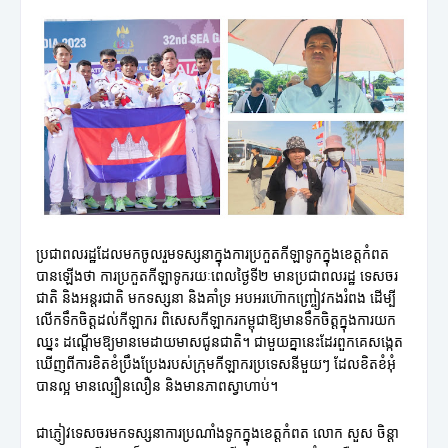
ប្រជាពលរដ្ឋដែលមកចូលរួមទស្សនាក្នុងការប្រកួតកីឡាទូកក្នុងខេត្តកំពត
បានឡើងថា ការប្រកួតកីឡាទូករយៈពេលថ្ងៃទី២ មានប្រជាពលរដ្ឋ ទេសចរ
ជាតិ និងអន្តរជាតិ មកទស្សនា និងគាំទ្រ អបអរហ៊ោកញ្ច្រៀវកងរំពង ដើម្បី
លើកទឹកចិត្តដល់កីឡាករ ពិសេសកីឡាករកម្ពុជាឱ្យមានទឹកចិត្តក្នុងការយក
ឈ្នះ ដណ្តើមឱ្យមានមេដាយមាសជូនជាតិ។ ជាមួយគ្នានេះដែរពួកគេសង្កេត
ឃើញពីការខិតខំប្រឹងប្រែងរបស់ក្រុមកីឡាករប្រទេសនីមួយៗ ដែលខិតខំអុំ
បានល្អ មានល្បឿនលឿន និងមានភាពស្វាហាប់។
ជាភ្ញៀវទេសចរមកទស្សនាការប្រណាំងទូកក្នុងខេត្តកំពត លោក សួស ចិន្តា