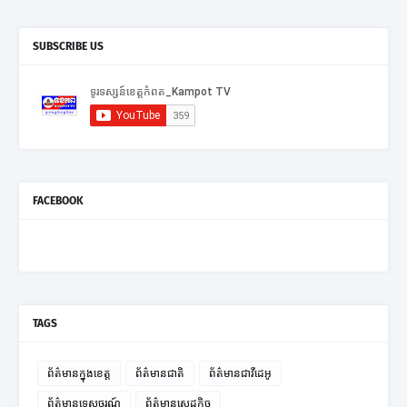
SUBSCRIBE US
FACEBOOK
TAGS
ព័ត៌មានក្នុងខេត្ត
ព័ត៌មានជាតិ
ព័ត៌មានជាវីដេអូ
ព័ត៌មានទេសចរណ៍
ព័ត៌មានសេដ្ឋកិច្ច