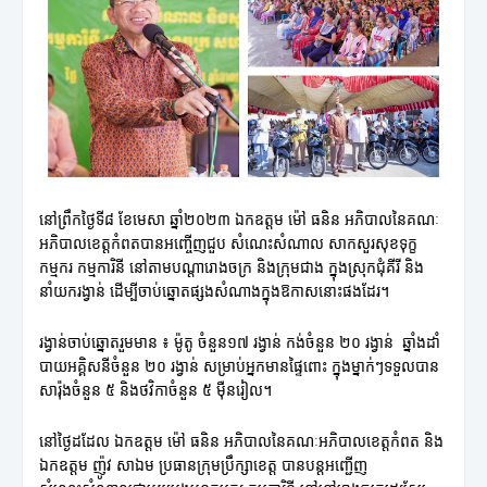
នៅព្រឹក​ថ្ងៃទី៨​ ខែមេសា​ ឆ្នាំ២០២៣ ឯកឧត្តម ម៉ៅ ធនិន អភិបាលនៃគណៈ
អភិបាលខេត្តកំពត​បានអញ្ចើញជួប សំណេះសំណាល សាកសួរសុខទុក្ខ
កម្មករ​ កម្មការិនី​ នៅ​តាម​បណ្ដា​រោង​ចក្រ​ និង​ក្រុម​ជាង​ ក្នុង​ស្រុក​ជុំ​គីរី​ និង
នាំយករង្វាន់ ដើម្បីចាប់ឆ្នោតផ្សងសំណាងក្នុង​ឱកាស​នោះ​ផង​ដែរ។
រង្វាន់ចាប់ឆ្នោតរួមមាន ៖ ម៉ូតូ ចំនួន១៧ រង្វាន់ កង់ចំនួន ២០​ រង្វាន់ ឆ្នាំងដាំ
បាយអគ្គិសនីចំនួន ២០​ រង្វាន់ សម្រាប់អ្នកមានផ្ទៃពោះ​ ក្នុង​ម្នាក់ៗ​ទទួល​បាន​
សារ៉ុង​ចំនួន​ ៥​ និង​ថវិកា​ចំនួន​ ៥​ មុឺនរៀល​។
នៅថ្ងៃដដែល ឯកឧត្តម ម៉ៅ ធនិន អភិបាលនៃគណៈអភិបាលខេត្តកំពត និង
ឯកឧត្តម ញ៉ូវ សាឯម ប្រធានក្រុមប្រឹក្សាខេត្ត បានបន្តអញ្ជើញ