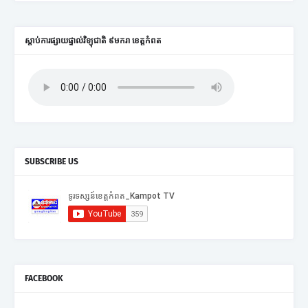
ស្តាប់ការផ្សាយផ្ទាល់វិទ្យុជាតិ ៩មករា ខេត្តកំពត
SUBSCRIBE US
FACEBOOK