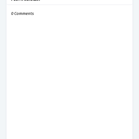
0 Comments