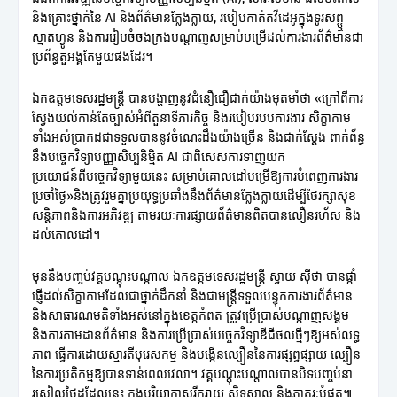
និងគ្រោះថ្នាក់នៃ AI និងព័ត៌មានក្លែងក្លាយ, របៀបកាត់តវីដេអូក្នុងទូរសព្ឬ
ស្មាតហ្វូន និងការរៀបចំចងក្រងបណ្តាញសម្រាប់បម្រើដល់ការងារព័ត៌មានជា
ប្រព័ន្ធតួអង្គតែមួយផងដែរ។
ឯកឧត្តមទេសរដ្ឋមន្ត្រី បានបង្ហាញនូវជំនឿជឿជាក់យ៉ាងមុតមាំថា «ក្រៅពីការ
ស្វែងយល់កាន់តែច្បាស់អំពីតួនាទីភារកិច្ច និងរបៀបរបបការងារ សិក្ខាកាម
ទាំងអស់ប្រាកដជាទទួលបាននូវចំណេះដឹងយ៉ាងច្រើន និងជាក់ស្ដែង ពាក់ព័ន្ធ
នឹងបច្ចេកវិទ្យាបញ្ញាសិប្បនិម្មិត AI ជាពិសេសការទាញយក
ប្រយោជន៍ពីបច្ចេកវិទ្យាមួយនេះ សម្រាប់គោលដៅបម្រើឱ្យការបំពេញការងារ
ប្រចាំថ្ងៃ»និងត្រូវរួមគ្នាប្រយុទ្ធប្រឆាំងនឹងព័ត៌មានក្លែងក្លាយដើម្បីថែរក្សាសុខ
សន្តិភាពនិងការអភិវឌ្ឍ តាមរយៈការផ្សាយព័ត៌មានពិតបានលឿនរហ័ស និង
ដល់គោលដៅ។
មុននឹងបញ្ចប់វគ្គបណ្តុះបណ្តាល ឯកឧត្តមទេសរដ្ឋមន្ត្រី ស្វាយ ស៊ីថា បានផ្ដាំ
ផ្ញើដល់សិក្ខាកាមដែលជាថ្នាក់ដឹកនាំ និងជាមន្ត្រីទទួលបន្ទុកការងារព័ត៌មាន
និងសាធារណមតិទាំងអស់នៅក្នុងខេត្តកំពត ត្រូវប្រើប្រាស់បណ្តាញសង្គម
និងការតាមដានព័ត៌មាន និងការប្រើប្រាស់បច្ចេកវិទ្យាឌីជីថលថ្មីៗឱ្យអស់លទ្ធ
ភាព ធ្វើការដោយស្មារតីបុរេសកម្ម និងបង្កើនល្បឿននៃការផ្សព្វផ្សាយ ល្បឿន
នៃការប្រតិកម្មឱ្យបានទាន់ពេលវេលា។ វគ្គបណ្តុះបណ្តាលបានបិទបញ្ចប់នា
រសៀលថ្ងៃដដែលនេះ ក្នុងបរិយាកាសរីករាយ ស្និទ្ធស្នាល និងភាតរៈបំផុត៕