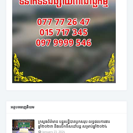
អត្ថបទពេញនិយម
ក្រសួងព័ត៌មាន បន្តសន្និបាតបូកសរុប លទ្ធផលការងារ
ឆ្នាំ២០២៣ និងលើកទិសដៅបន្ត សម្រាប់ឆ្នាំ២០២៤
January 23, 2024