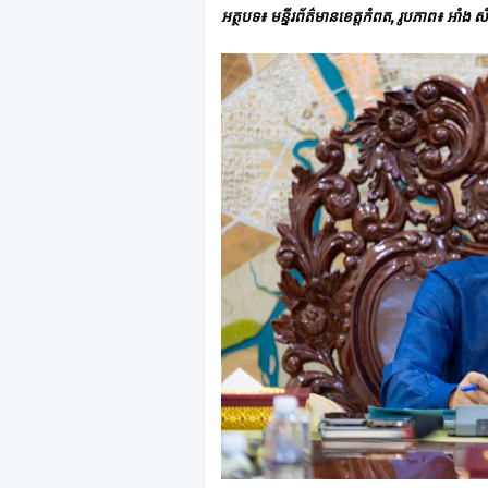
អត្ថបទ៖ មន្ទីរព័ត៌មានខេត្តកំពត, រូបភាព៖ អាំង