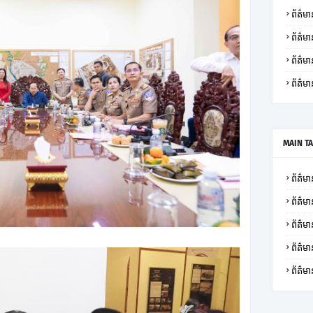
ព័ត៌មាន
ព័ត៌មា
ព័ត៌
ព័ត៌មា
MAIN T
ព័ត៌មាន
ព័ត៌មា
ព័ត៌មា
ព័ត៌
ព័ត៌មា