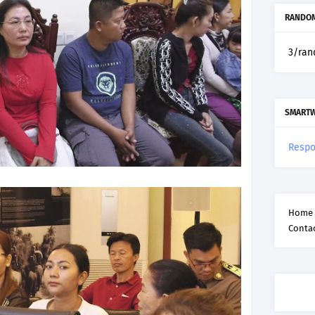
RANDOM
3/ran
SMART
Respo
Home
Conta