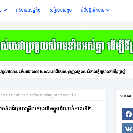
ើម
ព័ត៌មានសេដ្ឋកិច្ច
សន្តិសុខសង្គម
អំពីមន្ទីរព័ត៌មាន
ារប្រមូលផលទុរេនកំពតបាន៣៥% ខណៈអាជីវករខំបង្ហាញលក្ខណៈសំគាល់កុំឱ្យមានការភ័ន្តច្រឡំ
ឌ្ឍតំបន់ឆ្នេរព្រែកកំពង់បាយត្រើយខាងលិចក្នុងដំណាក់កាលទី២
SOCIAL
្នេរព្រែកកំពង់បាយត្រើយខាងលិចក្នុងដំណាក់កាលទី២