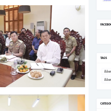
FACEBO
TAGS
ព័ត៌មា
ព័ត៌
CATEGO