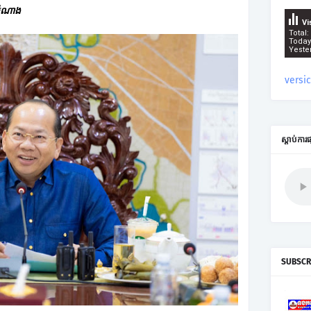
 សំណាង
Vi
Total:
Today
Yeste
versi
ស្តាប់ការ
SUBSCR