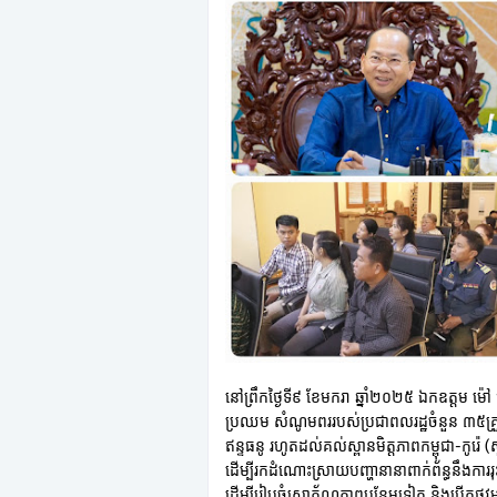
នៅព្រឹកថ្ងៃទី៩ ខែមករា ឆ្នាំ២០២៥ ឯកឧត្តម ម
ប្រឈម សំណូមពររបស់ប្រជាពលរដ្ឋចំនួន ៣៥គ្រ
ឥន្ទធនូ រហូតដល់គល់ស្ពានមិត្តភាពកម្ពុជា-កូរ៉េ (ស
ដើម្បីរកដំណោះស្រាយបញ្ហានានាពាក់ព័ន្ធនឹងការរ
ដើម្បីរៀបចំសោភ័ណភាពបន្ថែមទៀត និងបើកផ្លូវម