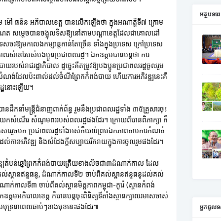
អត្ថបទ
៉ៅ ធនិន អភិបាលខេត្ត បានលើកឡើងថា ក្នុងអណាត្តិទី៧ ក្រោម
ម៉ាណែត សម្តេចបានចង្អុលទិសឱ្យនៅតាមបណ្តាខេត្តដែលជាគោលដៅ
េសចរឱ្យមកលេងកម្សាន្តកាន់តែច្រើន ទាំងក្នុងប្រទេស ក្រៅប្រទេស
ជីវភាពរស់នៅរបស់បងប្អូនប្រជាពលរដ្ឋ។ ឯកឧត្តមបានបន្តថា ការ
់រាជរដ្ឋាភិបាល ដូច្នេះគឺតម្រូវឱ្យបងប្អូនប្រជាពលរដ្ឋចូលរួម
ុះរ៉ើសំណង់ដែលប៉ះពាល់ដល់ចំណីព្រែកកំពង់បាយ ហើយការអភិវឌ្ឍនេះគឺ
លរដ្ឋនោះឡើយ។
ានដឹកនាំមន្ត្រីជំនាញពាក់ព័ន្ធ រួមនឹងប្រជាពលរដ្ឋទាំង ៣៥គ្រួសារចុះ
ទួលយកសំណើរ សំណូមពររបស់ពលរដ្ឋផងដែរ។ ក្រោយពីបានពិភាក្សា ក៏
សាររួចមក ប្រជាពលរដ្ឋទាំងអស់ក៏យល់ព្រមឯកភាពតាមការកំណត់
ល់ដល់ការអភិវឌ្ឍ និងសំដែងក្តីសប្បាយរីករាយក្នុងការចូលរួមផងដែរ។
វឌ្ឍតំបន់ឆ្នេព្រែកកំពង់បាយត្រើយខាងលិចជា៣ដំណាក់កាល ដែល
់ស្ពានឥន្ទធនូ, ដំណាក់កាលទី២ ចាប់ពីគល់ស្ពានឥន្ទធនូដល់គល់
ដំណាក់កាលទី៣ ចាប់ពីគល់ស្ពានមិត្តភាពកម្ពុជា-កូរ៉េ (ស្ពានកំពង់
ឧត្តមអភិបាលខេត្ត ក៏បានបន្តចុះពិនិត្យទីតាំងស្ពានក្បាលរមាសចាស់
គ្រឿងសមុទ្រនាពេលឆាប់ៗខាងមុខនេះផងដែរ៕
អ្នកចូលទ