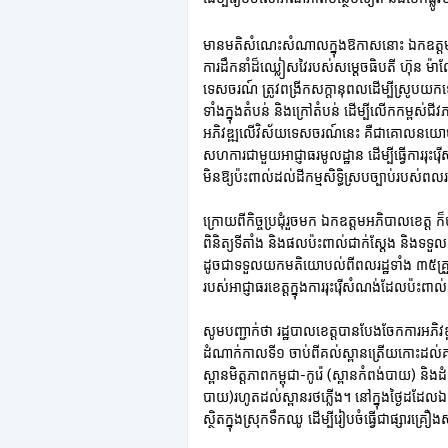
មានមតិសំណេះសំណាលក្នុងឱកាសនោះ ឯកឧត្តម ម
ការដឹកនាំដ៏ឈ្លៀសវៃរបស់សម្តេចធិបតី ហ៊ុន 
ទេសចរណ៍ ត្រូវពង្រីកសក្តានុពលដើម្បីស្រូបយកទ
ទាំងក្នុងតំបន់ និងក្រៅតំបន់ ដើម្បីលើកកម្ពស់
អភិវឌ្ឍលើវិស័យទេសចរណ៍នេះ គឺជាគោលនយោបាយរបស
សហការជាមួយអាជ្ញាធរមូលដ្ឋាន ដើម្បីធ្វើការរ
មិនឱ្យប៉ះពាល់ដល់ដីកម្មសិទ្ធិស្របច្បាប់របស់ព
ក្រោយពីកិច្ចប្រជុំរួចមក ឯកឧត្តមអភិបាលខេត្ត ក៏ប
ពិនិត្យទីតាំង និងផលប៉ះពាល់ជាក់ស្តែង និងទ
ដូចជាទទួលយកមតិយោបល់ពីពលរដ្ឋទាំង ៣៥គ្រួ
របស់អាជ្ញាធរខេត្តក្នុងការរុះរ៉ើសំណង់ដែលប៉ះពា
សូមបញ្ជាក់ថា រដ្ឋបាលខេត្តបានបែងចែកការអភិ
ដំណាក់កាលទី១ ចាប់ពីគល់ស្ពានត្រើយកោះដល់គល
ស្ពានមិត្តភាពកម្ពុជា-កូរ៉េ (ស្ពានកំពង់បាយ) និង
បាយ)រហូតដល់ស្ពានរថភ្លើង។ នៅក្នុងថ្ងៃដដែលឯក
ស្ថិតក្នុងស្រុកទឹកឈូ ដើម្បីរៀបចំធ្វើជាផ្សារ