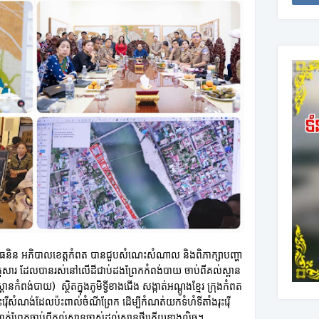
៉ៅ ធនិន អភិបាលខេត្តកំពត បានជួបសំណេះសំណាល និងពិភាក្សាបញ្ហា
ួសារ ដែលបានរស់នៅលើដីជាប់ដងព្រែកកំពង់បាយ ចាប់ពីគល់ស្ពាន
្ពានកំពង់បាយ) ស្ថិតក្នុងភូមិទ្វីខាងជើង សង្កាត់អណ្តូងខ្មែរ ក្រុងកំពត
ុះរ៉ើសំណង់ដែលប៉ះពាល់ចំណីព្រែក ដើម្បីកំណត់យកទំហំទីតាំងរុះរ៉ើ
ាត់ព្រែកចាប់ពីគល់ស្ពានចាស់ដល់ស្ពានថ្មីត្រើយខាងលិច។