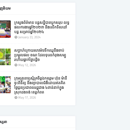
ពេញនិយម
ក្រសួងព័ត៌មាន បន្តសន្និបាតបូកសរុប លទ្ធ
ផលការងារឆ្នាំ២០២៣ និងលើកទិសដៅ
បន្ត សម្រាប់ឆ្នាំ២០២៤
January 23, 2024
សប្តាហ៍ក្រោយសាវម៉ាវទឹកឈូនឹងចាប់
ប្រមូលផល ខណៈដែលទុរេនកំពុងសម្បូ
រហើយធ្លាក់ថ្លៃបន្តិច
May 12, 2026
ក្រុមគ្រូពេទ្យស្ម័គ្រចិត្តឯកឧត្តម ហ៊ុន ម៉ានី
ចុះពិនិត្យ និងព្យាបាលជំងឺដោយឥតគិត
ថ្លៃជូនប្រជាពលរដ្ឋជាង ៤ពាន់នាក់ក្នុង
ស្រុកដងទង់ ខេត្តកំពត
May 17, 2026
ស្សនា