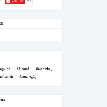
OK
នក្នុងខេត្ត
ព័ត៌មានជាតិ
ព័ត៌មានជាវីដេអូ
មានទេសចរណ៍
ព័ត៌មានសេដ្ឋកិច្ច
RIES