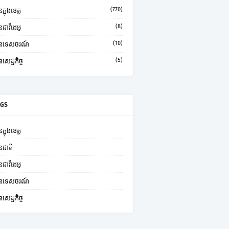
(770)
ក្នុងខេត្ត
(8)
នជាវីដេអូ
(10)
មានទេសចរណ៍
(5)
នសេដ្ឋកិច្ច
AGS
ក្នុងខេត្ត
នជាតិ
នជាវីដេអូ
មានទេសចរណ៍
នសេដ្ឋកិច្ច