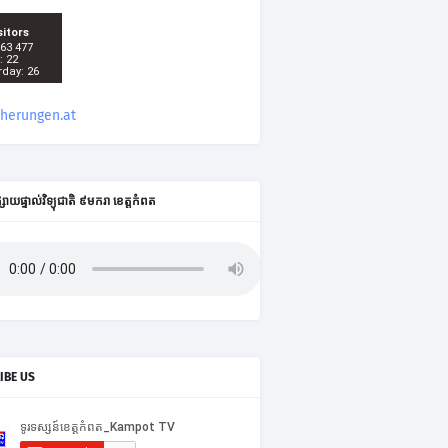
sitors
 63 477
: 22
rday: 26
cherungen.at
ផ្សាយផ្ទាល់វិទ្យុជាតិ ៩មករា ខេត្តកំពត
IBE US