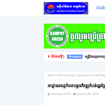
ទំព័រដ
ព័ត៌មានថ្មីៗ
មន្ត្រីជំនាញថាក
ព័ត៌មានក្នុងខេត្ត
Home
ព័ត៌មានក្នុងខេត្ត
អាជ្ញាធរខេត្តកំពតបន្តអភិវ
អាជ្ញាធរខេត្តកំពតបន្តអភិវឌ្ឍតំបន់ឆ
SothearomPDI
January 09, 2025