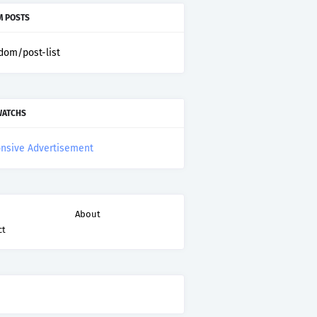
 POSTS
dom/post-list
WATCHS
nsive Advertisement
About
ct